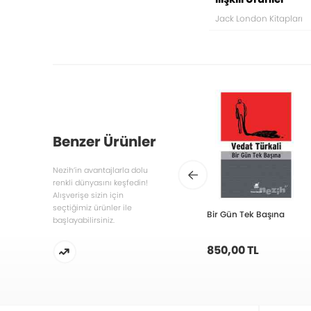
Jack London Kitapları
Benzer Ürünler
Nezih’in avantajlarla dolu
renkli dünyasını keşfedin!
Alışverişe sizin için
seçtiğimiz ürünler ile
Bir Gün Tek Başına
başlayabilirsiniz.
850,00 TL