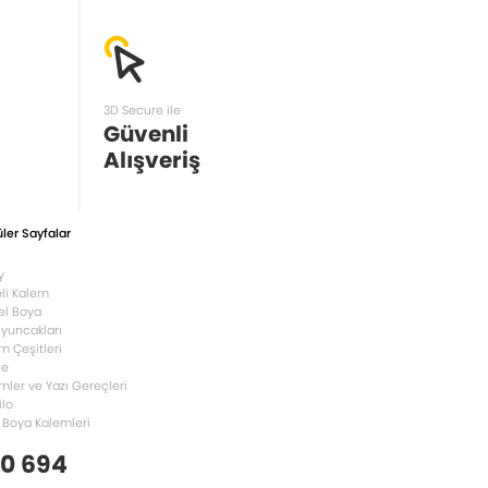
3D Secure ile
Güvenli
Alışveriş
ler Sayfalar
y
li Kalem
el Boya
Oyuncakları
m Çeşitleri
le
mler ve Yazı Gereçleri
ilo
 Boya Kalemleri
 0 694