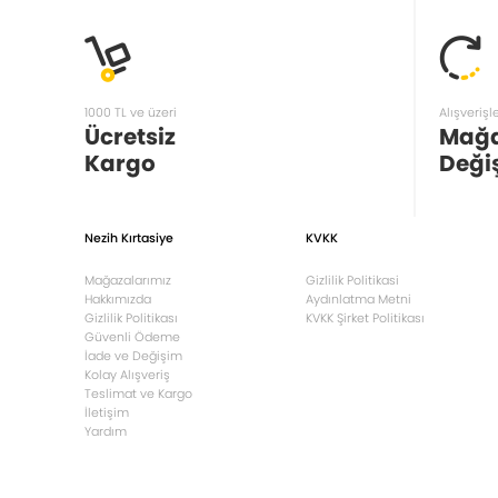
1000 TL ve üzeri
Alışverişl
Ücretsiz
Mağ
Kargo
Deği
Nezih Kırtasiye
KVKK
Mağazalarımız
Gizlilik Politikasi
Hakkımızda
Aydınlatma Metni
Gizlilik Politikası
KVKK Şirket Politikası
Güvenli Ödeme
İade ve Değişim
Kolay Alışveriş
Teslimat ve Kargo
İletişim
Yardım