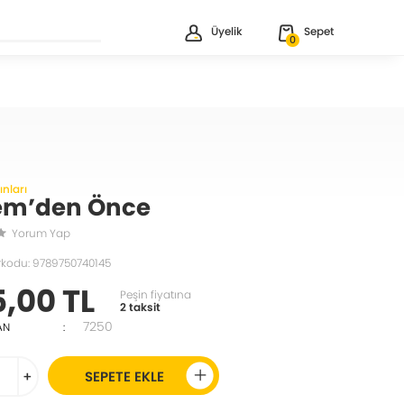
Üyelik
Sepet
0
nları
m’den Önce
Yorum Yap
rkodu: 9789750740145
5,00 TL
Peşin fiyatına
2 taksit
7250
AN
:
+
SEPETE EKLE