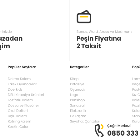
erinizde
Bonus, Word, Axess ve Maximum
azadan
Peşin Fiyatına
şim
2 Taksit
Popüler Sayfalar
Kategoriler
Popü
Dolma Kalem
Kitap
Lam
Erkek Oyuncakları
Kırtasiye
Keçe
Doerkids
Oyuncak
Past
DELI Kırtasiye Ürünleri
Lego
Kız 
Fosforlu Kalem
Penshop
Kale
Dosya ve Klasörler
Sanatsal
Puzz
Okul Defteri
Elektronik
Kale
Uçlu Kalem
Ev Yaşam
Stab
Rotring Kalem
Seyahat Çantaları
Kuru
Çağrı Merkezi
Keskin Color
0850 333