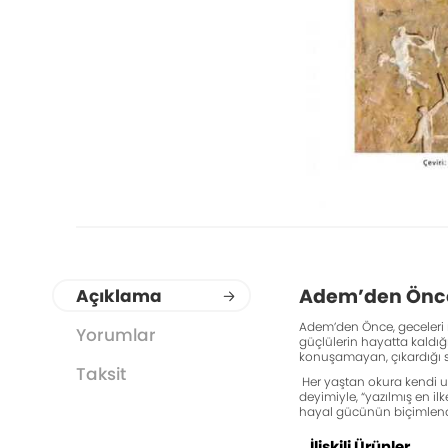
Adem’den Önc
Açıklama
Adem’den Önce, geceleri 
Yorumlar
güçlülerin hayatta kaldı
konuşamayan, çıkardığı ses
Taksit
Her yaştan okura kendi uz
deyimiyle, “yazılmış en i
hayal gücünün biçimlendi
İlişkili Ürünler