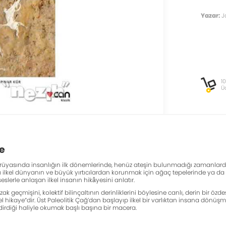
Yazar:
J
1
Ü
e
rüyasında insanlığın ilk dönemlerinde, henüz ateşin bulunmadığı zamanlarda
ğı ilkel dünyanın ve büyük yırtıcılardan korunmak için ağaç tepelerinde ya
lerle anlaşan ilkel insanın hikâyesini anlatır.
ak geçmişini, kolektif bilinçaltının derinliklerini böylesine canlı, derin bir
lkel hikaye”dir. Üst Paleolitik Çağ’dan başlayıp ilkel bir varlıktan insana dö
rdiği haliyle okumak başlı başına bir macera.