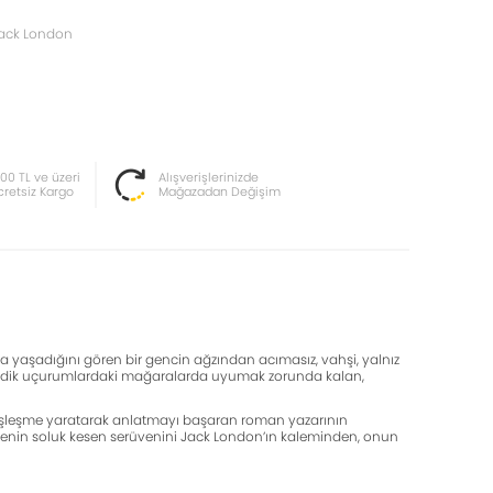
ack London
000 TL ve üzeri
Alışverişlerinizde
cretsiz Kargo
Mağazadan Değişim
 yaşadığını gören bir gencin ağzından acımasız, vahşi, yalnız
 da dik uçurumlardaki mağaralarda uyumak zorunda kalan,
 özdeşleşme yaratarak anlatmayı başaran roman yazarının
nüşmenin soluk kesen serüvenini Jack London’ın kaleminden, onun