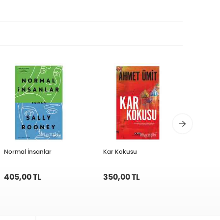
Normal İnsanlar
Kar Kokusu
Kayıp
405,00 TL
350,00 TL
340,