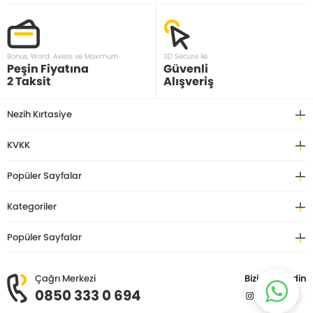
Bonus, Word, Axess ve Maximum
3D Secure ile
Peşin Fiyatına
Güvenli
2 Taksit
Alışveriş
Nezih Kırtasiye
KVKK
Popüler Sayfalar
Kategoriler
Popüler Sayfalar
Çağrı Merkezi
Bizi Takip Edin
0850 333 0 694