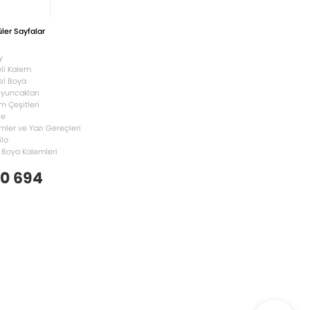
ler Sayfalar
y
li Kalem
el Boya
Oyuncakları
m Çeşitleri
le
mler ve Yazı Gereçleri
ilo
 Boya Kalemleri
 0 694