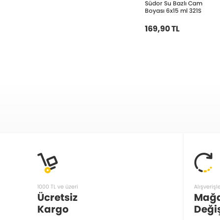
Südor Su Bazlı Cam
Boyası 6x15 ml 321S
169,90 TL
1000 TL ve üzeri
Alışverişl
Ücretsiz
Mağ
Kargo
Deği