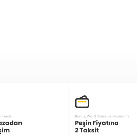
erinizde
Bonus, Word, Axess ve Maximum
azadan
Peşin Fiyatına
şim
2 Taksit