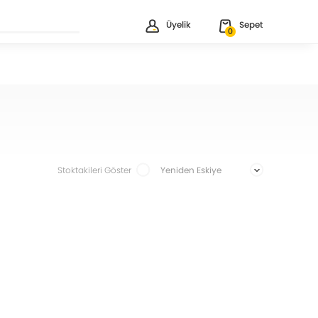
Üyelik
Sepet
0
Stoktakileri Göster