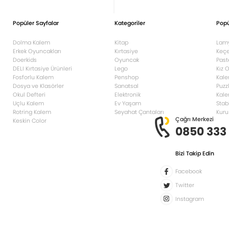
Popüler Sayfalar
Kategoriler
Popü
Dolma Kalem
Kitap
Lam
Erkek Oyuncakları
Kırtasiye
Keçe
Doerkids
Oyuncak
Past
DELI Kırtasiye Ürünleri
Lego
Kız 
Fosforlu Kalem
Penshop
Kale
Dosya ve Klasörler
Sanatsal
Puzz
Okul Defteri
Elektronik
Kale
Uçlu Kalem
Ev Yaşam
Stab
Rotring Kalem
Seyahat Çantaları
Kuru
Çağrı Merkezi
Keskin Color
0850 333
Bizi Takip Edin
Facebook
Twitter
Instagram