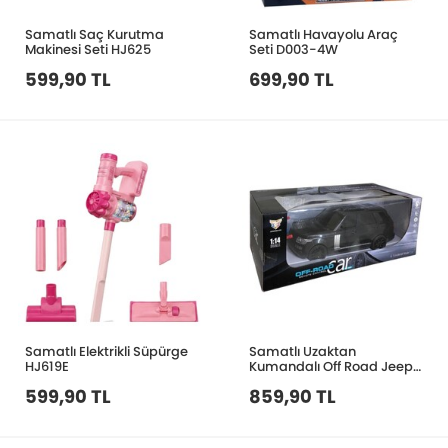
Samatlı Saç Kurutma
Samatlı Havayolu Araç
Makinesi Seti HJ625
Seti D003-4W
599,90 TL
699,90 TL
Samatlı Elektrikli Süpürge
Samatlı Uzaktan
HJ619E
Kumandalı Off Road Jeep
689S-63A
599,90 TL
859,90 TL