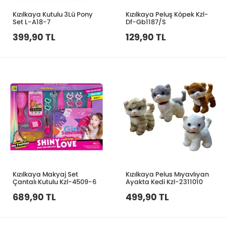
Kızılkaya Kutulu 3Lü Pony
Kızılkaya Peluş Köpek Kzl-
Set L-A18-7
Df-Gb1187/S
399,90 TL
129,90 TL
Kızılkaya Makyaj Set
Kızılkaya Pelus Mıyavlıyan
Çantalı Kutulu Kzl-4509-6
Ayakta Kedi Kzl-2311010
689,90 TL
499,90 TL