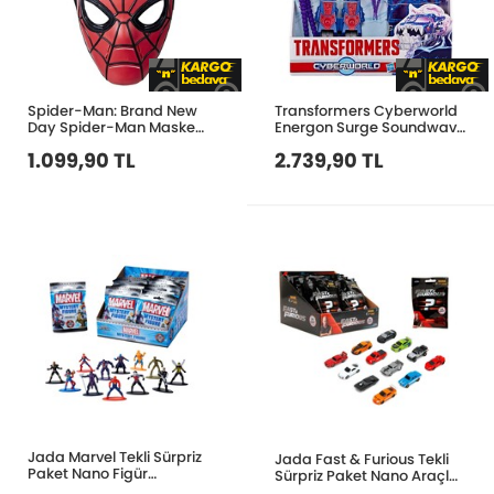
Spider-Man: Brand New
Transformers Cyberworld
Day Spider-Man Maske
Energon Surge Soundwave
G3442
Deep Sea Explorer Figür
1.099,90 TL
2.739,90 TL
G1964
Jada Marvel Tekli Sürpriz
Jada Fast & Furious Tekli
Paket Nano Figür
Sürpriz Paket Nano Araçlar
9335083314R00
9335404314R00