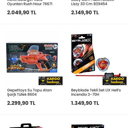
Oyunları Rush Hour 76671
Lizzy 30 Cm 839454
2.049,90 TL
2.149,90 TL
Gepettoys Su Topu Atan
Beyblade Tekli Set UX Hell’s
Şarjlı Tüfek 8604
Incendio 3-70H
2.299,90 TL
1.349,90 TL