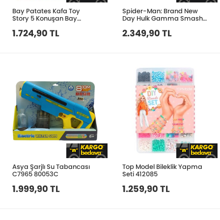
Bay Patates Kafa Toy
Spider-Man: Brand New
Story 5 Konuşan Bay
Day Hulk Gamma Smash
Patates Kafa G2598
Yumrukları Rol Oyun Seti
1.724,90 TL
2.349,90 TL
G3594
Asya Şarjlı Su Tabancası
Top Model Bileklik Yapma
C7965 80053C
Seti 412085
1.999,90 TL
1.259,90 TL