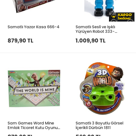
Samatlı Yazar Kasa 666-4
Samatlı Sesli ve Işıklı
Yürüyen Robot 333-
11/12/13
879,90 TL
1.009,90 TL
Sam Games Word Mine
Samatlı 3 Boyutlu Görsel
Emlak Ticaret Kutu Oyunu
İçerikli Dürbün 1811
55701