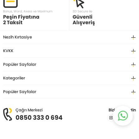
Bonus, Word, Axess ve Maximum
3D Secure ile
Peşin Fiyatına
Güvenli
2 Taksit
Alışveriş
Nezih Kırtasiye
KVKK
Popüler Sayfalar
Kategoriler
Popüler Sayfalar
Çağrı Merkezi
Bizi Takip Edin
0850 333 0 694
© Copyright 2026 Nezih Kitap Kırtasiye. Tüm hakları saklıdır.