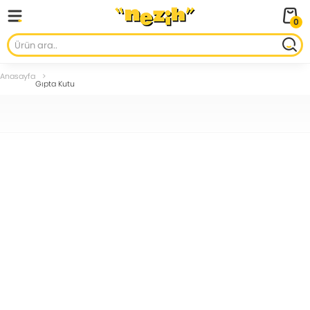
0
Anasayfa
Gıpta Kutu