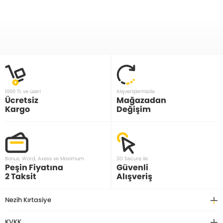
1000 TL ve üzeri
Alışverişlerinizde
Ücretsiz
Mağazadan
Kargo
Değişim
Bonus, Word, Axess ve Maximum
3D Secure ile
Peşin Fiyatına
Güvenli
2 Taksit
Alışveriş
Nezih Kırtasiye
KVKK