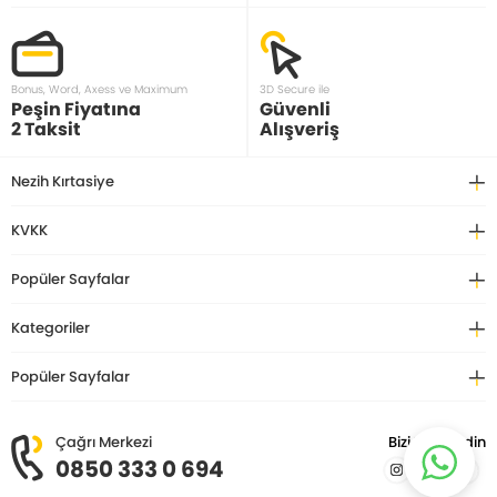
Bonus, Word, Axess ve Maximum
3D Secure ile
Peşin Fiyatına
Güvenli
2 Taksit
Alışveriş
Nezih Kırtasiye
KVKK
Popüler Sayfalar
Kategoriler
Popüler Sayfalar
Çağrı Merkezi
Bizi Takip Edin
0850 333 0 694