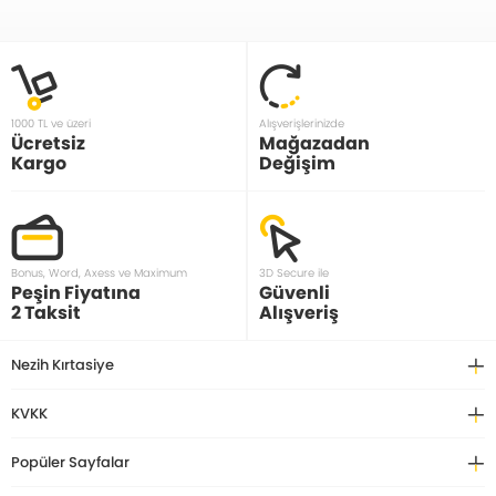
1000 TL ve üzeri
Alışverişlerinizde
Ücretsiz
Mağazadan
Kargo
Değişim
Bonus, Word, Axess ve Maximum
3D Secure ile
Peşin Fiyatına
Güvenli
2 Taksit
Alışveriş
Nezih Kırtasiye
KVKK
Popüler Sayfalar