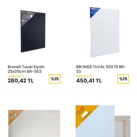
Brons0 Tuval Siyah
BRONS8 TUVAL 50X70 BR-
25x35cm BR-503
33
329,90 TL
529,90 TL
%15
%15
280,42 TL
450,41 TL