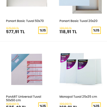
Ponart Basic Tuval 50x70
Ponart Basic Tuval 20x20
679,90 TL
139,90 TL
%15
%15
577,91 TL
118,91 TL
PonART Universal Tuval
Monopol Tuval 25x35 cm
50x50 cm
629,90 TL
199,90 TL
%15
%15