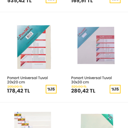
535,42 TL
169,91 TL
Ponart Universal Tuval
Ponart Universal Tuval
20x20 cm
30x30 cm
209,90 TL
329,90 TL
%15
%15
178,42 TL
280,42 TL