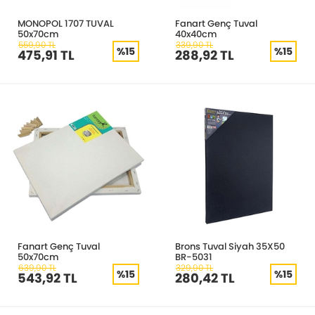
MONOPOL 1707 TUVAL
Fanart Genç Tuval
50x70cm
40x40cm
559,90 TL
339,90 TL
%15
%15
475,91 TL
288,92 TL
Fanart Genç Tuval
Brons Tuval Siyah 35X50
50x70cm
BR-5031
639,90 TL
329,90 TL
%15
%15
543,92 TL
280,42 TL