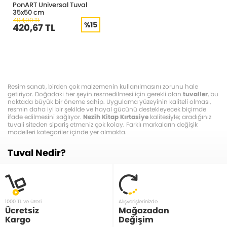
PonART Universal Tuval
35x50 cm
494,90 TL
%15
420,67 TL
Resim sanatı, birden çok malzemenin kullanılmasını zorunu hale
getiriyor. Doğadaki her şeyin resmedilmesi için gerekli olan
tuvaller
, bu
noktada büyük bir öneme sahip. Uygulama yüzeyinin kaliteli olması,
resmin daha iyi bir şekilde ve hayal gücünü destekleyecek biçimde
ifade edilmesini sağlıyor.
Nezih Kitap Kırtasiye
kalitesiyle; aradığınız
tuvali siteden sipariş etmeniz çok kolay. Farklı markaların değişik
modelleri kategoriler içinde yer almakta.
Tuval Nedir?
Özel olarak tasarlanmış olan tuval kasnağının üst kısmına gerdirilerek
yerleştirilen tuval, en bilinen resim araçlarının başında gelir.
Her türlü
sulu boya ve yağlı boyanın yapılması için dizayn edilmiştir. Fırça
yardımıyla gerçekleştirilen sihirli dokunuşlar; tuval üzerinde hayat
bulur. Değişik malzemelerden üretilmiştir. Uzun süreli kullanımlar için
1000 TL ve üzeri
Alışverişlerinizde
uygun olan, bozulmayan tuvaller; beklentileri sonuna kadar karşılar.
Ücretsiz
Mağazadan
Kargo
Değişim
Ne İçin Kullanılır?