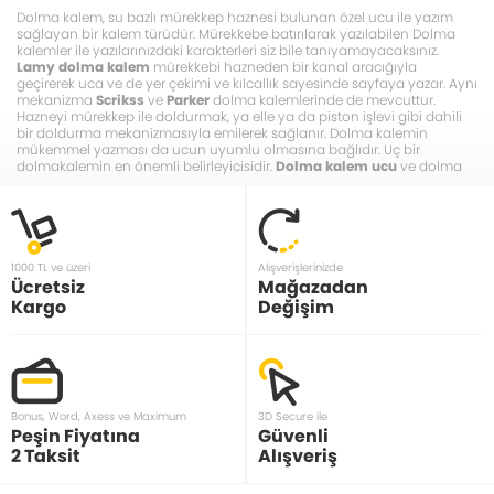
Dolma kalem, su bazlı mürekkep haznesi bulunan özel ucu ile yazım
sağlayan bir kalem türüdür. Mürekkebe batırılarak yazılabilen Dolma
kalemler ile yazılarınızdaki karakterleri siz bile tanıyamayacaksınız.
Lamy dolma kalem
mürekkebi hazneden bir kanal aracığıyla
geçirerek uca ve de yer çekimi ve kılcallık sayesinde sayfaya yazar. Aynı
mekanizma
Scrikss
ve
Parker
dolma kalemlerinde de mevcuttur.
Hazneyi mürekkep ile doldurmak, ya elle ya da piston işlevi gibi dahili
bir doldurma mekanizmasıyla emilerek sağlanır. Dolma kalemin
mükemmel yazması da ucun uyumlu olmasına bağlıdır. Uç bir
dolmakalemin en önemli belirleyicisidir.
Dolma kalem ucu
ve dolma
kalem seçenekleri için kategorimizi ziyaret edebilirsiniz.
1000 TL ve üzeri
Alışverişlerinizde
Ücretsiz
Mağazadan
Kargo
Değişim
Bonus, Word, Axess ve Maximum
3D Secure ile
Peşin Fiyatına
Güvenli
2 Taksit
Alışveriş