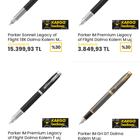
Parker Sonnet Legacy of
Parker IM Premium Legacy
Flight 18K Dolma Kalem M
of Flight Dolma Kalem M uç
uç
21.999,90 TL
5.499,90 TL
%30
%30
15.399,93 TL
3.849,93 TL
Parker IM Premium Legacy
Parker IM Gri GT Dolma
of Flight Dolma Kalem F uç
Kalem M uç