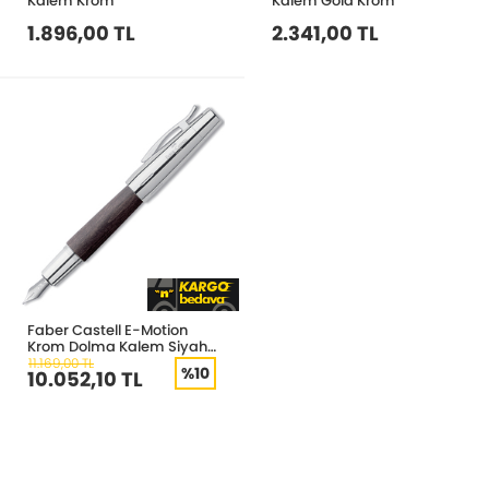
Kalem Krom
Kalem Gold Krom
1.896,00 TL
2.341,00 TL
Faber Castell E-Motion
Krom Dolma Kalem Siyah
148220
11.169,00 TL
%10
10.052,10 TL