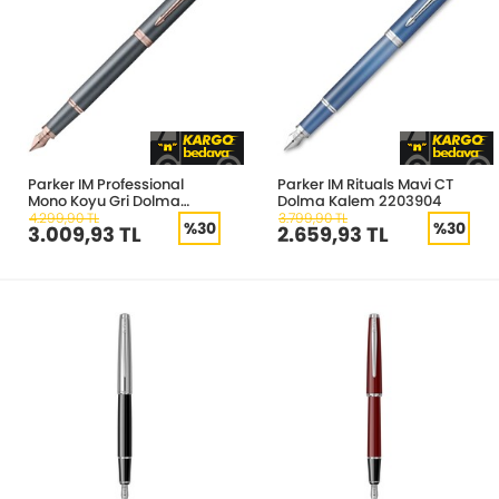
Parker IM Professional
Parker IM Rituals Mavi CT
Mono Koyu Gri Dolma
Dolma Kalem 2203904
Kalem M uç
4.299,90 TL
3.799,90 TL
%30
%30
3.009,93 TL
2.659,93 TL