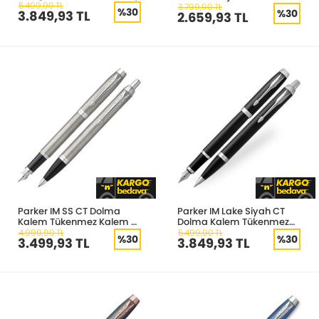
5.499,90 TL
3.799,90 TL
%30
%30
3.849,93 TL
2.659,93 TL
Parker IM SS CT Dolma
Parker IM Lake Siyah CT
Kalem Tükenmez Kalem
Dolma Kalem Tükenmez
Kılıflı Duo Set
Kalem Kılıflı Duo Set
4.999,90 TL
5.499,90 TL
%30
%30
3.499,93 TL
3.849,93 TL