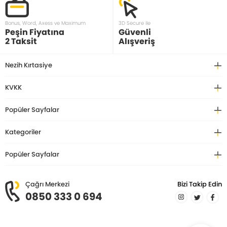
Bonus, Word, Axess ve Maximum
3D Secure ile
Peşin Fiyatına
Güvenli
2 Taksit
Alışveriş
Nezih Kırtasiye
KVKK
Popüler Sayfalar
Kategoriler
Popüler Sayfalar
Çağrı Merkezi
Bizi Takip Edin
0850 333 0 694