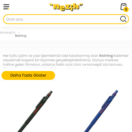
0
Anasayfa
Rotring
Her türlü çizim ve yazı işlemlerinizi özel tasarlanmış olan
Rotring
kalemler
sayesinde başarılı bir biçimde gerçekleştirebilirsiniz. Dünya markası
haline gelen firmanın, onlarca farklı ürün türü ve konsepti söz konusu.
Gücünü geçmişinden alan Rotring, eskiyle yeninin harmanlanmış
yüzlerce modelini sizlere sunuyor. Rahatlığı, kullanım kolaylığına sahip
Daha Fazla Göster
olması ve ergonomik yapısı sayesinde beklentilerinizin çok ötesinde bir
deneyimi yaşamak için
Nezih Kitap Kırtasiye
'nin resmi sayfasını tercih
edin.
Rotring Ne Zaman Kurulmuştur?
Rotring, 1928 senesinde kurulan ve o günden beri aralıksız olarak kalem
ile değişik ofis ürünlerini piyasaya süren bir firmadır.
Almanya'nın
Hamburg kentinde ana merkezi yer alır. İlk olarak Tintenkuli Handels
GmbH ismini kullanan işletme, 1970'li yıllara gelindiği zaman adını
Rotring olarak değiştirmiştir. Ürettiği ilk ürün bir dolma kalem olan
işletme, daha sonra farklı konseptlere el atmıştır. Firmanın kalemlerinin