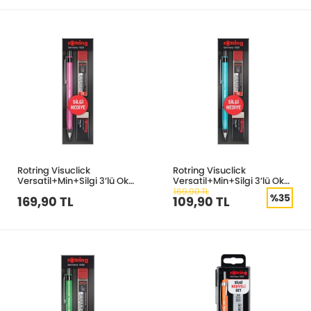
Rotring Visuclick
Rotring Visuclick
Versatil+Min+Silgi 3’lü Okul
Versatil+Min+Silgi 3’lü Okul
Seti- 0.7 mm Pembe
Seti- 0.7 mm Mavi
169,90 TL
%35
169,90 TL
109,90 TL