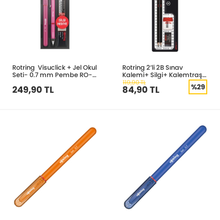
Rotring Visuclick + Jel Okul
Rotring 2’li 2B Sınav
Seti- 0.7 mm Pembe RO-
Kalemi+ Silgi+ Kalemtraş
VKJ07-PEMBE
Bls RO-2090068WK
119,90 TL
%29
249,90 TL
84,90 TL