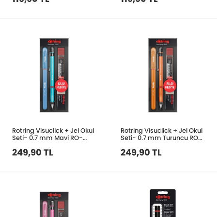
Rotring Visuclick + Jel Okul
Rotring Visuclick + Jel Okul
Seti- 0.7 mm Mavi RO-
Seti- 0.7 mm Turuncu RO-
VKJ07-MAVI
VKJ07-TURUNCU
249,90 TL
249,90 TL