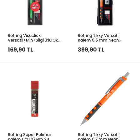
Rotring Visuclick
Rotring Tikky Versatil
Versatil+Min+Silgi 3’lü Okul
Kalem 0.5 mm Neon
Seti- 0.5 mm Yeşil
Turuncu + Silgi + Kalem
169,90 TL
399,90 TL
Ucu Set
Rotring Super Polımer
Rotring Tikky Versatil
Kalem Ucu 07Mm 2B
Kalem 0.7 mm Neon