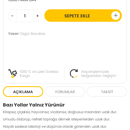
-
+
SEPETE EKLE
Yazar:
Özgür Bacaksız
1000 TL ve üzeri Ücretsiz
Alışverişlerinizde
Kargo
Mağazadan Değişim
AÇIKLAMA
YORUMLAR
TAKSIT
Bazı Yollar Yalnız Yürünür
Kitapsız, çiçeksiz, hayvansız, vicdansız, doğrusuz insandan uzak dur.
Umudu öldürüp, nefreti toprağa dikmek isteyenlerden uzak dur.
Hayatı sadece ideoloji ve düşünce olarak görenden uzak dur.