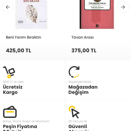
Beni Yarım Bıraktın
Tavan Arası
425,00 TL
375,00 TL
1000 TL ve üzeri
Alışverişlerinizde
Ücretsiz
Mağazadan
Kargo
Değişim
Bonus, Word, Axess ve Maximum
3D Secure ile
Peşin Fiyatına
Güvenli