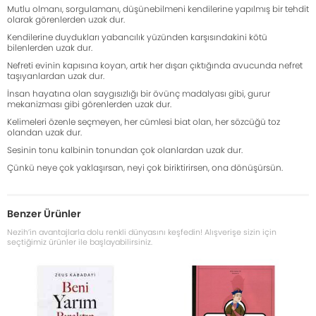
Mutlu olmanı, sorgulamanı, düşünebilmeni kendilerine yapılmış bir tehdit
olarak görenlerden uzak dur.
Kendilerine duydukları yabancılık yüzünden karşısındakini kötü
bilenlerden uzak dur.
Nefreti evinin kapısına koyan, artık her dışarı çıktığında avucunda nefret
taşıyanlardan uzak dur.
İnsan hayatına olan saygısızlığı bir övünç madalyası gibi, gurur
mekanizması gibi görenlerden uzak dur.
Kelimeleri özenle seçmeyen, her cümlesi biat olan, her sözcüğü toz
olandan uzak dur.
Sesinin tonu kalbinin tonundan çok olanlardan uzak dur.
Çünkü neye çok yaklaşırsan, neyi çok biriktirirsen, ona dönüşürsün.
Benzer Ürünler
Nezih’in avantajlarla dolu renkli dünyasını keşfedin! Alışverişe sizin için
seçtiğimiz ürünler ile başlayabilirsiniz.