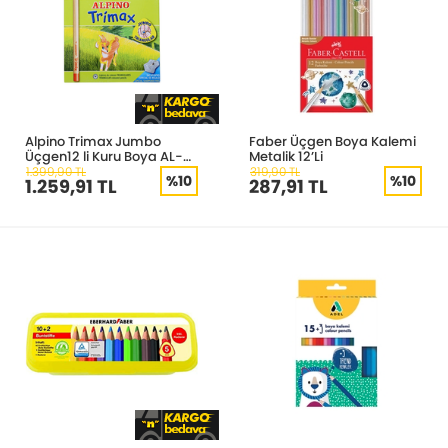
Alpino Trimax Jumbo
Faber Üçgen Boya Kalemi
Üçgen12 li Kuru Boya AL-
Metalik 12’Li
113
1.399,90 TL
319,90 TL
%10
%10
1.259,91 TL
287,91 TL