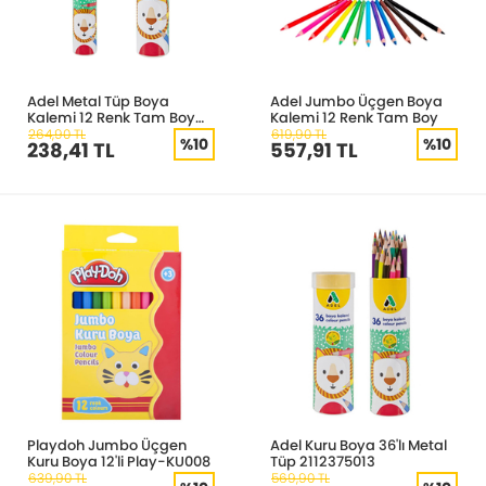
Adel Metal Tüp Boya
Adel Jumbo Üçgen Boya
Kalemi 12 Renk Tam Boy
Kalemi 12 Renk Tam Boy
2112315013
264,90 TL
619,90 TL
%10
%10
238,41 TL
557,91 TL
Playdoh Jumbo Üçgen
Adel Kuru Boya 36'lı Metal
Kuru Boya 12'li Play-KU008
Tüp 2112375013
639,90 TL
569,90 TL