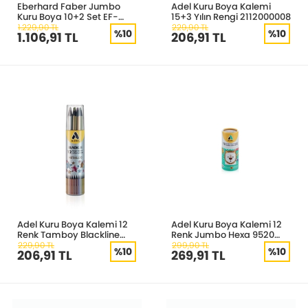
Eberhard Faber Jumbo
Adel Kuru Boya Kalemi
Kuru Boya 10+2 Set EF-
15+3 Yılın Rengi 2112000008
511408
1.229,90 TL
229,90 TL
%10
%10
1.106,91 TL
206,91 TL
Adel Kuru Boya Kalemi 12
Adel Kuru Boya Kalemi 12
Renk Tamboy Blackline
Renk Jumbo Hexa 9520
Serisi Metalik Tüp
520101
229,90 TL
299,90 TL
%10
%10
206,91 TL
269,91 TL
2112000005