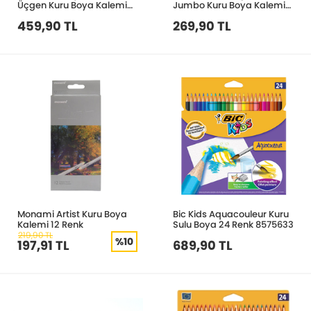
Üçgen Kuru Boya Kalemi
Jumbo Kuru Boya Kalemi
10’lu 42819
12 Renk 5211
459,90 TL
269,90 TL
Monami Artist Kuru Boya
Bic Kids Aquacouleur Kuru
Kalemi 12 Renk
Sulu Boya 24 Renk 8575633
219,90 TL
%10
197,91 TL
689,90 TL