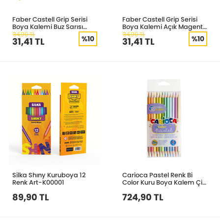
Faber Castell Grip Serisi
Faber Castell Grip Serisi
Boya Kalemi Buz Sarısı
Boya Kalemi Açık Magenta
112405
112419
34,90 TL
34,90 TL
%10
%10
31,41 TL
31,41 TL
Silka Shıny Kuruboya 12
Carioca Pastel Renk Bi
Renk Art-K00001
Color Kuru Boya Kalem Çift
Taraflı 43309
89,90 TL
724,90 TL