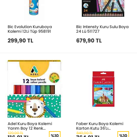
Bic Evolution Kuruboya
Bic Intensty Kuru Sulu Boya
Kalemi 12Li Tüp 958191
24 Lü 511727
299,90 TL
679,90 TL
Adel Kuru Boya Kalemi
Faber Kuru Boya Kalemi
Yarım Boy 12 Renk
Karton Kutu 36'Lı
2112325001000
5171000010000
129,90 TL
849,90 TL
%10
%10