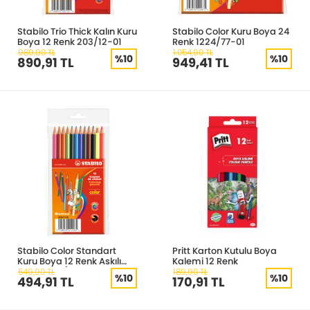
Stabilo Trio Thick Kalın Kuru
Stabilo Color Kuru Boya 24
Boya 12 Renk 203/12-01
Renk 1224/77-01
989,90 TL
1.054,90 TL
%10
%10
890,91 TL
949,41 TL
Stabilo Color Standart
Pritt Karton Kutulu Boya
Kuru Boya 12 Renk Askılı
Kalemi 12 Renk
Paket 1212/77-01
549,90 TL
189,90 TL
%10
%10
494,91 TL
170,91 TL