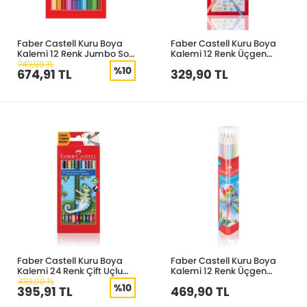
Faber Castell Kuru Boya
Faber Castell Kuru Boya
Kalemi 12 Renk Jumbo Soft
Kalemi 12 Renk Üçgen
Üçgen 5171116315
Gövde Pastel Renkler
749,90 TL
%10
674,91 TL
329,90 TL
5171116313
Faber Castell Kuru Boya
Faber Castell Kuru Boya
Kalemi 24 Renk Çift Uçlu
Kalemi 12 Renk Üçgen
Yerli Üretim 5171000003
Plastk Tüp 5171113313
439,90 TL
%10
395,91 TL
469,90 TL