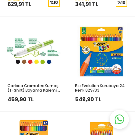
%10
%10
629,91 TL
341,91 TL
Carioca Cromatex Kumaş
Bic Evolution Kuruboya 24
(T-Shirt) Boyama Kalemi 6
Renk 829733
Renk 40956
459,90 TL
549,90 TL