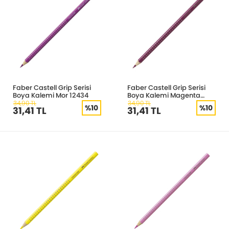
Faber Castell Grip Serisi
Faber Castell Grip Serisi
Boya Kalemi Mor 12434
Boya Kalemi Magenta
112433
34,90 TL
34,90 TL
%10
%10
31,41 TL
31,41 TL