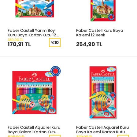
Faber Castell Yarım Boy
Faber Castell Kuru Boya
Kuru Boya Karton Kutu 12
Kalemi 12 Renk
Renk
189,90 TL
%10
170,91 TL
254,90 TL
Faber Castell Aquarel Kuru
Faber Castell Aquarel Kuru
Boya Kalemi Karton Kutu
Boya Kalemi Karton Kutu
24 Renk
12 Renk
699,90 TL
379,90 TL