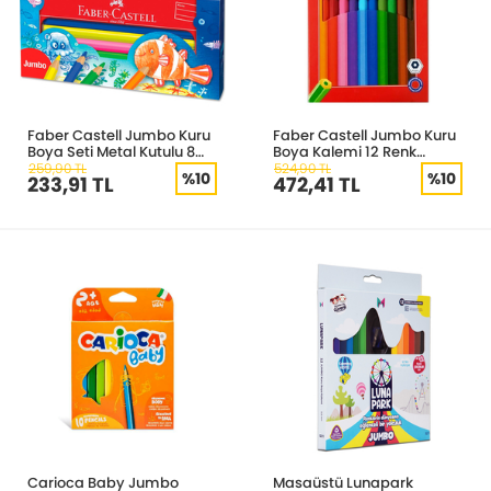
Faber Castell Jumbo Kuru
Faber Castell Jumbo Kuru
Boya Seti Metal Kutulu 8
Boya Kalemi 12 Renk
Renk 951080
951000
259,90 TL
524,90 TL
%10
%10
233,91 TL
472,41 TL
Carioca Baby Jumbo
Masaüstü Lunapark