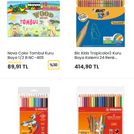
Nova Color Tombul Kuru
Bic Kids Tropicolor2 Kuru
Boya 1/2 B NC-405
Boya Kalemi 24 Renk
832568
99,90 TL
%10
89,91 TL
414,90 TL