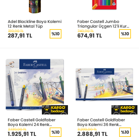
Adel Blackline Boya Kalemi
Faber Castell Jumbo
12 Renk Metal Tüp
Triangular Üçgen 12'li Kuru
Boya Kalemi 31116615
319,90 TL
749,90 TL
%10
%10
287,91 TL
674,91 TL
Faber Castell Goldfaber
Faber Castell Goldfaber
Boya Kalemi 24 Renk
Boya Kalemi 36 Renk
114724
114736
2.139,90 TL
3.209,90 TL
%10
%10
1.925,91 TL
2.888,91 TL