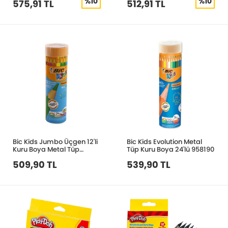
%10
%10
575,91 TL
512,91 TL
Bic Kids Jumbo Üçgen 12'li
Bic Kids Evolution Metal
Kuru Boya Metal Tüp
Tüp Kuru Boya 24'lü 958190
958192
509,90 TL
539,90 TL