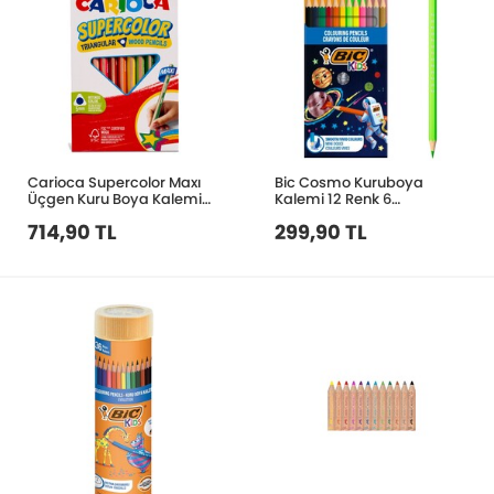
Carioca Supercolor Maxı
Bic Cosmo Kuruboya
Üçgen Kuru Boya Kalemi
Kalemi 12 Renk 6
12’li 43451
Standart+3 Metalik 301839
714,90 TL
299,90 TL