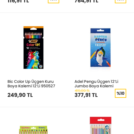
116,91 TL
764,91 TL
Bic Color Up Üçgen Kuru
Adel Pengu Üçgen 12’Li
Boya Kalemi 12’Li 950527
Jumbo Boya Kalemi
419,90 TL
%10
249,90 TL
377,91 TL