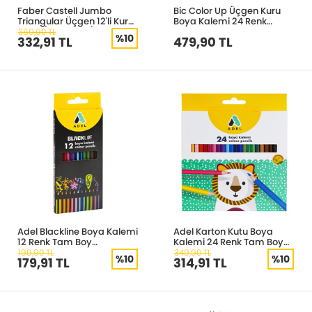
Faber Castell Jumbo
Bic Color Up Üçgen Kuru
Triangular Üçgen 12'li Kuru
Boya Kalemi 24 Renk
Boya (Metal Tüp) 116615
950528
369,90 TL
%10
332,91 TL
479,90 TL
Adel Blackline Boya Kalemi
Adel Karton Kutu Boya
12 Renk Tam Boy
Kalemi 24 Renk Tam Boy
2112312000
2112365001
199,90 TL
349,90 TL
%10
%10
179,91 TL
314,91 TL