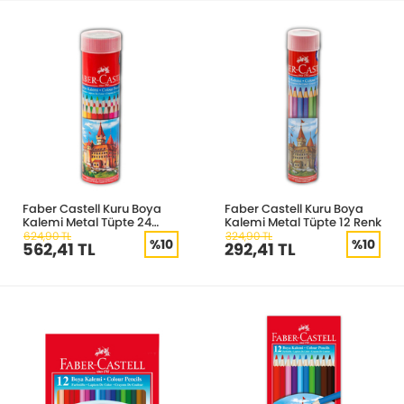
Faber Castell Kuru Boya
Faber Castell Kuru Boya
Kalemi Metal Tüpte 24
Kalemi Metal Tüpte 12 Renk
Renk
624,90 TL
324,90 TL
%10
%10
562,41 TL
292,41 TL