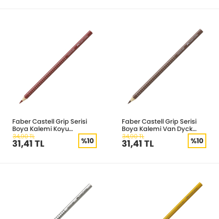
Faber Castell Grip Serisi
Faber Castell Grip Serisi
Boya Kalemi Koyu
Boya Kalemi Van Dyck
Kahverengi 112492
Kahve 112476
34,90 TL
34,90 TL
%10
%10
31,41 TL
31,41 TL