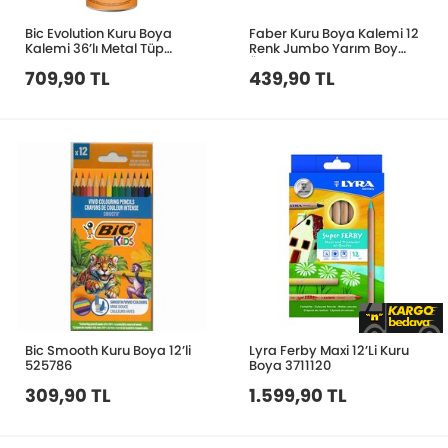
Bic Evolution Kuru Boya
Faber Kuru Boya Kalemi 12
Kalemi 36’lı Metal Tüp
Renk Jumbo Yarım Boy
968491
Üçgen Creatives
709,90 TL
439,90 TL
5244000079000
Bic Smooth Kuru Boya 12’li
Lyra Ferby Maxi 12’Li Kuru
525786
Boya 3711120
309,90 TL
1.599,90 TL