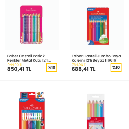
Faber Castell Parlak
Faber Castell Jumbo Boya
Renkler Metal Kutu 12’li
Kalemi 12’li Beyaz 116616
201737
944,90 TL
764,90 TL
%10
%10
850,41 TL
688,41 TL