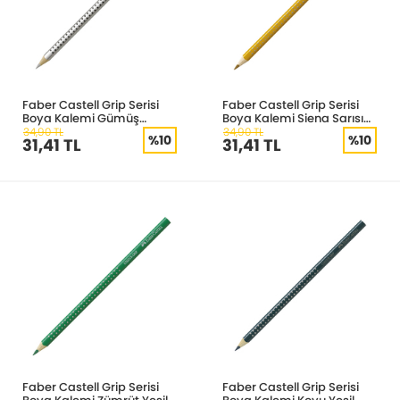
Faber Castell Grip Serisi
Faber Castell Grip Serisi
Boya Kalemi Gümüş
Boya Kalemi Siena Sarısı
112482
112483
34,90 TL
34,90 TL
%10
%10
31,41 TL
31,41 TL
Faber Castell Grip Serisi
Faber Castell Grip Serisi