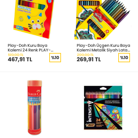
Play-Doh Kuru Boya
Play-Doh Üçgen Kuru Boya
Kalemi 24 Renk PLAY-
Kalemi Metalik Siyah Lata
KU003
12 Renk PLAY-KU025
519,90 TL
299,90 TL
%10
%10
467,91 TL
269,91 TL