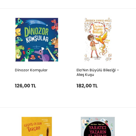
Dinozor Komşular
Ela’Nın Büyülü Bileziği –
Ateş Kuşu
126,00 TL
182,00 TL