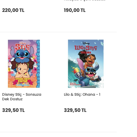
ve Şerif Yardımcısı Buzz
220,00 TL
190,00 TL
Disney Stiç - Sonsuza
Lilo & Stiç: Ohana - 1
Dek Dostuz
329,50 TL
329,50 TL