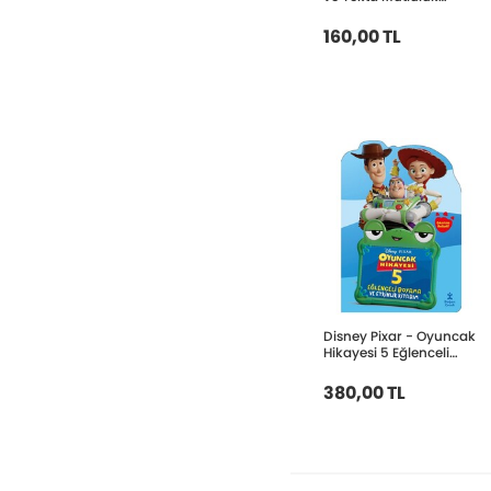
Tatili'nde
160,00 TL
Disney Pixar - Oyuncak
Hikayesi 5 Eğlenceli
Boyama ve Etkinlik
Kitabı
380,00 TL