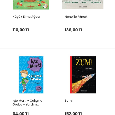
Küçük Elma Ağacı
Nene ile Pıtırcık
110,00 TL
136,00 TL
İşte Mert! - Çalışma
Zum!
Grubu - Yardım
İstemek
64,00 TL
152,00 TL