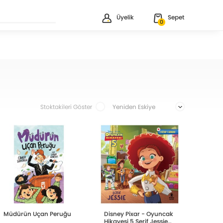
Üyelik
Sepet
0
Stoktakileri Göster
Müdürün Uçan Peruğu
Disney Pixar - Oyuncak
Hikayesi 5 Şerif Jessie