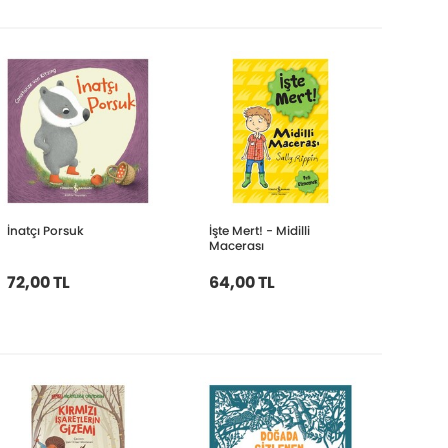
İnatçı Porsuk
İşte Mert! - Midilli
Macerası
72,00 TL
64,00 TL