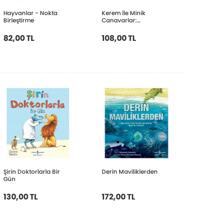
Hayvanlar - Nokta
Kerem İle Minik
Birleştirme
Canavarlar:
Canavarlar Cadılar
Bayramında
82,00 TL
108,00 TL
Şirin Doktorlarla Bir
Derin Maviliklerden
Gün
130,00 TL
172,00 TL