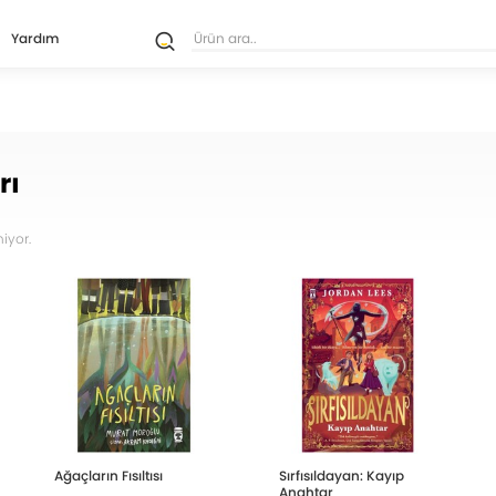
Yardım
rı
iyor.
Ağaçların Fısıltısı
Sırfısıldayan: Kayıp
Anahtar