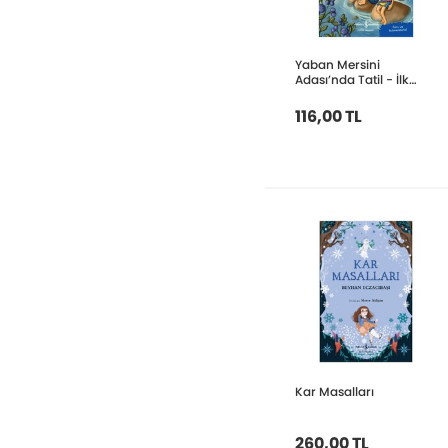
Yaban Mersini
Adası’nda Tatil - İlk
Okuma Kitabım
116,00 TL
Kar Masalları
260,00 TL