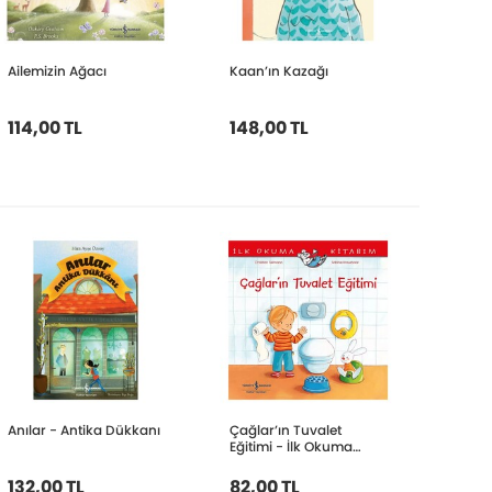
Ailemizin Ağacı
Kaan’ın Kazağı
114,00 TL
148,00 TL
Anılar - Antika Dükkanı
Çağlar’ın Tuvalet
Eğitimi - İlk Okuma
Kitabım
132,00 TL
82,00 TL