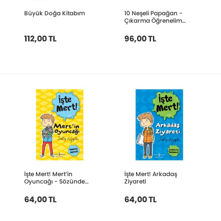
Büyük Doğa Kitabım
10 Neşeli Papağan -
Çıkarma Öğrenelim
1’den 10’a Kadar Sayılar
112,00 TL
96,00 TL
İşte Mert! Mert’in
İşte Mert! Arkadaş
Oyuncağı - Sözünde
Ziyareti
Durmak
64,00 TL
64,00 TL