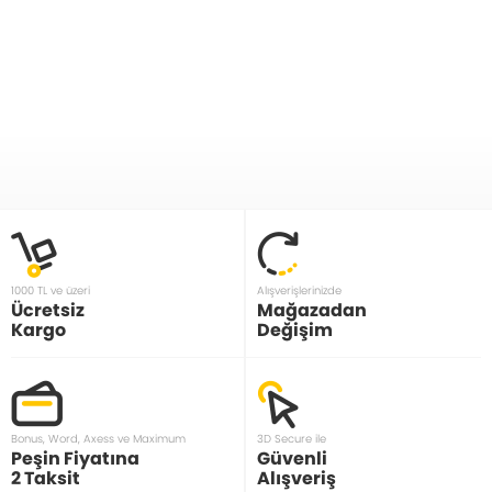
1000 TL ve üzeri
Alışverişlerinizde
Ücretsiz
Mağazadan
Kargo
Değişim
Bonus, Word, Axess ve Maximum
3D Secure ile
Peşin Fiyatına
Güvenli
2 Taksit
Alışveriş