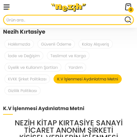
0
Nezih Kırtasiye
Hakkımızda
Güvenli Ödeme
Kolay Alışveriş
İade ve Değişim
Teslimat ve Kargo
Üyelik ve Kullanım Şartları
Yardım
KVKK Şirket Politikası
K.V İşlenmesi Aydınlatma Metni
Gizlilik Politikası
K.V İşlenmesi Aydınlatma Metni
NEZİH KİTAP KIRTASİYE SANAYİ
TİCARET ANONİM ŞİRKETİ