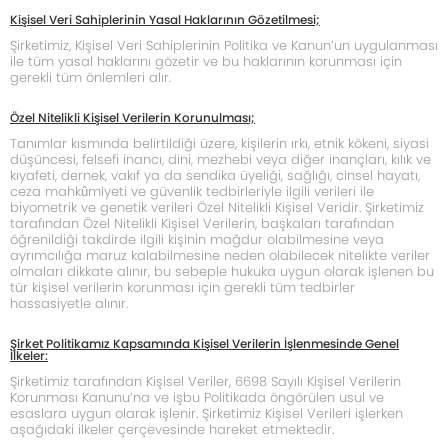
Kişisel Veri Sahiplerinin Yasal Haklarının Gözetilmesi;
Şirketimiz, Kişisel Veri Sahiplerinin Politika ve Kanun’un uygulanması
ile tüm yasal haklarını gözetir ve bu haklarının korunması için
gerekli tüm önlemleri alır.
Özel Nitelikli Kişisel Verilerin Korunulması;
Tanımlar kısmında belirtildiği üzere, kişilerin ırkı, etnik kökeni, siyasi
düşüncesi, felsefi inancı, dini, mezhebi veya diğer inançları, kılık ve
kıyafeti, dernek, vakıf ya da sendika üyeliği, sağlığı, cinsel hayatı,
ceza mahkûmiyeti ve güvenlik tedbirleriyle ilgili verileri ile
biyometrik ve genetik verileri Özel Nitelikli Kişisel Veridir. Şirketimiz
tarafından Özel Nitelikli Kişisel Verilerin, başkaları tarafından
öğrenildiği takdirde ilgili kişinin mağdur olabilmesine veya
ayrımcılığa maruz kalabilmesine neden olabilecek nitelikte veriler
olmaları dikkate alınır, bu sebeple hukuka uygun olarak işlenen bu
tür kişisel verilerin korunması için gerekli tüm tedbirler
hassasiyetle alınır.
Şirket Politikamız Kapsamında Kişisel Verilerin İşlenmesinde Genel
İlkeler:
Şirketimiz tarafından Kişisel Veriler, 6698 Sayılı Kişisel Verilerin
Korunması Kanunu’na ve işbu Politikada öngörülen usul ve
esaslara uygun olarak işlenir. Şirketimiz Kişisel Verileri işlerken
aşağıdaki ilkeler çerçevesinde hareket etmektedir.