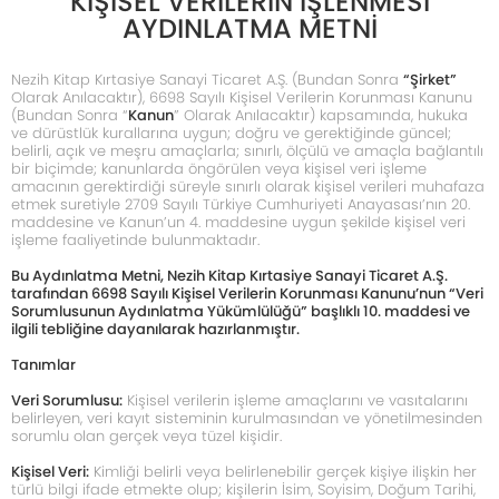
KİŞİSEL VERİLERİN İŞLENMESİ
AYDINLATMA METNİ
Nezih Kitap Kırtasiye Sanayi Ticaret A.Ş. (Bundan Sonra
“Şirket”
Olarak Anılacaktır), 6698 Sayılı Kişisel Verilerin Korunması Kanunu
(Bundan Sonra “
Kanun
” Olarak Anılacaktır) kapsamında, hukuka
ve dürüstlük kurallarına uygun; doğru ve gerektiğinde güncel;
belirli, açık ve meşru amaçlarla; sınırlı, ölçülü ve amaçla bağlantılı
bir biçimde; kanunlarda öngörülen veya kişisel veri işleme
amacının gerektirdiği süreyle sınırlı olarak kişisel verileri muhafaza
etmek suretiyle 2709 Sayılı Türkiye Cumhuriyeti Anayasası’nın 20.
maddesine ve Kanun’un 4. maddesine uygun şekilde kişisel veri
işleme faaliyetinde bulunmaktadır.
Bu Aydınlatma Metni, Nezih Kitap Kırtasiye Sanayi Ticaret A.Ş.
tarafından 6698 Sayılı Kişisel Verilerin Korunması Kanunu’nun “Veri
Sorumlusunun Aydınlatma Yükümlülüğü” başlıklı 10. maddesi ve
ilgili tebliğine dayanılarak hazırlanmıştır.
Tanımlar
Veri Sorumlusu:
Kişisel verilerin işleme amaçlarını ve vasıtalarını
belirleyen, veri kayıt sisteminin kurulmasından ve yönetilmesinden
sorumlu olan gerçek veya tüzel kişidir.
Kişisel Veri:
Kimliği belirli veya belirlenebilir gerçek kişiye ilişkin her
türlü bilgi ifade etmekte olup; kişilerin İsim, Soyisim, Doğum Tarihi,