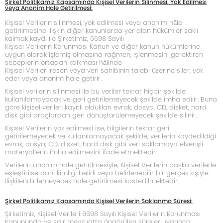
Şirket Politikamız Kapsamında Kişisel Verilerin Silinmesi, Yok Edilmesi
veya Anonim Hale Getirilmesi:
Kişisel Verilerin silinmesi, yok edilmesi veya anonim hâle
getirilmesine ilişkin diğer kanunlarda yer alan hükümler saklı
kalmak kaydı ile Şirketimiz, 6698 Sayılı
Kişisel Verilerin Korunması Kanun ve diğer kanun hükümlerine
uygun olarak işlemiş olmasına rağmen, işlenmesini gerektiren
sebeplerin ortadan kalkması hâlinde
Kişisel Verileri resen veya veri sahibinin talebi üzerine siler, yok
eder veya anonim hale getirir.
Kişisel verilerin silinmesi ile bu veriler tekrar hiçbir şekilde
kullanılamayacak ve geri getirilemeyecek şekilde imha edilir. Buna
göre kişisel veriler, kayıtlı oldukları evrak, dosya, CD, disket, hard
disk gibi araçlardan geri dönüştürülemeyecek şekilde silinir.
Kişisel Verilerin yok edilmesi ise, bilgilerin tekrar geri
getirilemeyecek ve kullanılamayacak şekilde, verilerin kaydedildiği
evrak, dosya, CD, disket, hard disk gibi veri saklamaya elverişli
materyallerin imha edilmesini ifade etmektedir.
Verilerin anonim hale getirilmesiyle, Kişisel Verilerin başka verilerle
eşleştirilse dahi kimliği belirli veya belirlenebilir bir gerçek kişiyle
ilişkilendirilemeyecek hale getirilmesi kastedilmektedir.
Şirket Politikamız Kapsamında Kişisel Verilerin Saklanma Süresi:
Şirketimiz, Kişisel Verileri 6698 Sayılı Kişisel Verilerin Korunması
Kanununda ve sair mevzuatta öngörülen süreler uyarınca