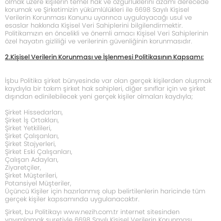
olmak üzere kişilerin temel hak ve özgürlüklerini azami derecede
korumak ve Şirketimizin yükümlülükleri ile 6698 Sayılı Kişisel
Verilerin Korunması Kanunu uyarınca uygulayacağı usul ve
esaslar hakkında Kişisel Veri Sahiplerini bilgilendirmektir.
Politikamızın en öncelikli ve önemli amacı Kişisel Veri Sahiplerinin
özel hayatın gizliliği ve verilerinin güvenliğinin korunmasıdır.
2.Kişisel Verilerin Korunması ve İşlenmesi Politikasının Kapsamı:
İşbu Politika şirket bünyesinde var olan gerçek kişilerden oluşmak
kaydıyla bir takım şirket hak sahipleri, diğer sınıflar için ve şirket
dışından edinilebilecek yeni gerçek kişiler olmaları kaydıyla;
Şirket Hissedarları,
Şirket İş Ortakları,
Şirket Yetkilileri,
Şirket Çalışanları,
Şirket Stajyerleri,
Şirket Eski Çalışanları,
Çalışan Adayları,
Ziyaretçiler,
Şirket Müşterileri,
Potansiyel Müşteriler,
Üçüncü Kişiler için hazırlanmış olup belirtilenlerin haricinde tüm
gerçek kişiler kapsamında uygulanacaktır.
Şirket, bu Politikayı
www.nezih.com.tr
internet sitesinden
yayımlamak suretiyle 6698 Sayılı Kişisel Verilerin Korunması