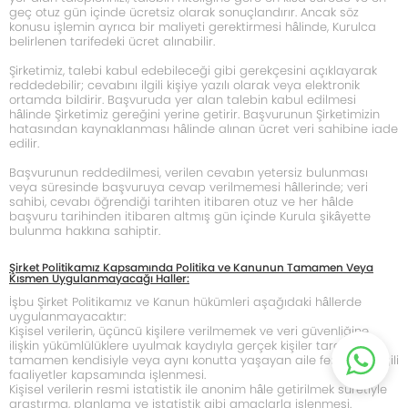
geç otuz gün içinde ücretsiz olarak sonuçlandırır. Ancak söz
konusu işlemin ayrıca bir maliyeti gerektirmesi hâlinde, Kurulca
belirlenen tarifedeki ücret alınabilir.
Şirketimiz, talebi kabul edebileceği gibi gerekçesini açıklayarak
reddedebilir; cevabını ilgili kişiye yazılı olarak veya elektronik
ortamda bildirir. Başvuruda yer alan talebin kabul edilmesi
hâlinde Şirketimiz gereğini yerine getirir. Başvurunun Şirketimizin
hatasından kaynaklanması hâlinde alınan ücret veri sahibine iade
edilir.
Başvurunun reddedilmesi, verilen cevabın yetersiz bulunması
veya süresinde başvuruya cevap verilmemesi hâllerinde; veri
sahibi, cevabı öğrendiği tarihten itibaren otuz ve her hâlde
başvuru tarihinden itibaren altmış gün içinde Kurula şikâyette
bulunma hakkına sahiptir.
Şirket Politikamız Kapsamında Politika ve Kanunun Tamamen Veya
Kısmen Uygulanmayacağı Haller:
İşbu Şirket Politikamız ve Kanun hükümleri aşağıdaki hâllerde
uygulanmayacaktır:
Kişisel verilerin, üçüncü kişilere verilmemek ve veri güvenliğine
ilişkin yükümlülüklere uyulmak kaydıyla gerçek kişiler tarafından
tamamen kendisiyle veya aynı konutta yaşayan aile fertleriyle ilgili
faaliyetler kapsamında işlenmesi.
Kişisel verilerin resmi istatistik ile anonim hâle getirilmek suretiyle
araştırma, planlama ve istatistik gibi amaçlarla işlenmesi.