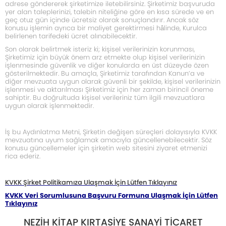
adrese göndererek şirketimize iletebilirsiniz. Şirketimiz başvuruda
yer alan taleplerinizi, talebin niteliğine göre en kısa sürede ve en
geç otuz gün içinde ücretsiz olarak sonuçlandırır. Ancak söz
konusu işlemin ayrıca bir maliyet gerektirmesi hâlinde, Kurulca
belirlenen tarifedeki ücret alınabilecektir.
Son olarak belirtmek isteriz ki; kişisel verilerinizin korunması,
Şirketimiz için büyük önem arz etmekte olup kişisel verilerinizin
işlenmesinde güvenlik ve diğer konularda en üst düzeyde özen
gösterilmektedir. Bu amaçla, Şirketimiz tarafından Kanun’a ve
diğer mevzuata uygun olarak güvenli bir şekilde, kişisel verilerinizin
işlenmesi ve aktarılması Şirketimiz için her zaman birincil öneme
sahiptir. Bu doğrultuda kişisel verileriniz tüm ilgili mevzuatlara
uygun olarak işlenmektedir.
İş bu Aydınlatma Metni, Şirketin değişen süreçleri dolayısıyla KVKK
mevzuatına uyum sağlamak amacıyla güncellenebilecektir. Söz
konusu güncellemeler için şirketin web sitesini ziyaret etmenizi
rica ederiz.
KVKK Şirket Politikamıza Ulaşmak İçin Lütfen Tıklayınız
KVKK Veri Sorumlusuna Başvuru Formuna Ulaşmak İçin Lütfen
Tıklayınız
NEZİH KİTAP KIRTASİYE SANAYİ TİCARET