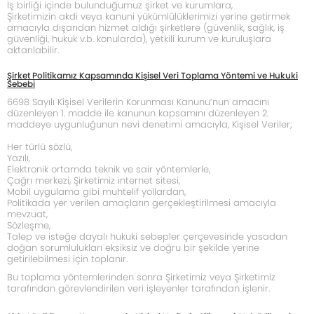
İş birliği içinde bulunduğumuz şirket ve kurumlara,
Şirketimizin akdi veya kanuni yükümlülüklerimizi yerine getirmek
amacıyla dışarıdan hizmet aldığı şirketlere (güvenlik, sağlık, iş
güvenliği, hukuk v.b. konularda), yetkili kurum ve kuruluşlara
aktarılabilir.
Şirket Politikamız Kapsamında Kişisel Veri Toplama Yöntemi ve Hukuki
Sebebi
6698 Sayılı Kişisel Verilerin Korunması Kanunu’nun amacını
düzenleyen 1. madde ile kanunun kapsamını düzenleyen 2.
maddeye uygunluğunun nevi denetimi amacıyla, Kişisel Veriler;
Her türlü sözlü,
Yazılı,
Elektronik ortamda teknik ve sair yöntemlerle,
Çağrı merkezi, Şirketimiz internet sitesi,
Mobil uygulama gibi muhtelif yollardan,
Politikada yer verilen amaçların gerçekleştirilmesi amacıyla
mevzuat,
Sözleşme,
Talep ve isteğe dayalı hukuki sebepler çerçevesinde yasadan
doğan sorumlulukları eksiksiz ve doğru bir şekilde yerine
getirilebilmesi için toplanır.
Bu toplama yöntemlerinden sonra Şirketimiz veya Şirketimiz
tarafından görevlendirilen veri işleyenler tarafından işlenir.