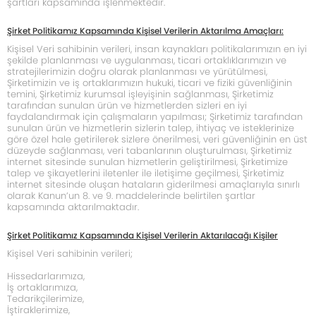
şartları kapsamında işlenmektedir.
Şirket Politikamız Kapsamında Kişisel Verilerin Aktarılma Amaçları:
Kişisel Veri sahibinin verileri, insan kaynakları politikalarımızın en iyi
şekilde planlanması ve uygulanması, ticari ortaklıklarımızın ve
stratejilerimizin doğru olarak planlanması ve yürütülmesi,
Şirketimizin ve iş ortaklarımızın hukuki, ticari ve fiziki güvenliğinin
temini, Şirketimiz kurumsal işleyişinin sağlanması, Şirketimiz
tarafından sunulan ürün ve hizmetlerden sizleri en iyi
faydalandırmak için çalışmaların yapılması; Şirketimiz tarafından
sunulan ürün ve hizmetlerin sizlerin talep, ihtiyaç ve isteklerinize
göre özel hale getirilerek sizlere önerilmesi, veri güvenliğinin en üst
düzeyde sağlanması, veri tabanlarının oluşturulması, Şirketimiz
internet sitesinde sunulan hizmetlerin geliştirilmesi, Şirketimize
talep ve şikayetlerini iletenler ile iletişime geçilmesi, Şirketimiz
internet sitesinde oluşan hataların giderilmesi amaçlarıyla sınırlı
olarak Kanun’un 8. ve 9. maddelerinde belirtilen şartlar
kapsamında aktarılmaktadır.
Şirket Politikamız Kapsamında Kişisel Verilerin Aktarılacağı Kişiler
Kişisel Veri sahibinin verileri;
Hissedarlarımıza,
İş ortaklarımıza,
Tedarikçilerimize,
İştiraklerimize,