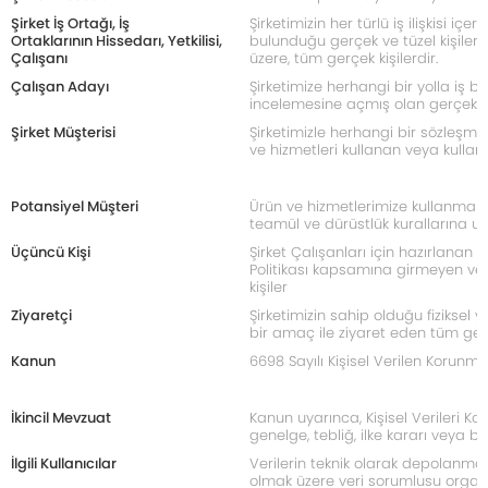
Şirket İş Ortağı, İş
Şirketimizin her türlü iş ilişkisi içe
Ortaklarının
Hissedarı, Yetkilisi,
bulunduğu gerçek ve tüzel kişilerde 
Çalışanı
üzere, tüm gerçek kişilerdir.
Çalışan Adayı
Şirketimize herhangi bir yolla iş b
incelemesine açmış olan gerçek kiş
Şirket Müşterisi
Şirketimizle herhangi bir sözleşme
ve hizmetleri kullanan veya kullanm
Potansiyel Müşteri
Ürün ve hizmetlerimize kullanma t
teamül ve dürüstlük kurallarına uy
Üçüncü Kişi
Şirket Çalışanları için hazırlanan 
Politikası kapsamına girmeyen ve b
kişiler
Ziyaretçi
Şirketimizin sahip olduğu fiziksel 
bir amaç ile ziyaret eden tüm gerç
Kanun
6698 Sayılı Kişisel Verilen Korunm
İkincil Mevzuat
Kanun uyarınca, Kişisel Verileri K
genelge, tebliğ, ilke kararı veya b
İlgili Kullanıcılar
Verilerin teknik olarak depolanma
olmak üzere veri sorumlusu organi