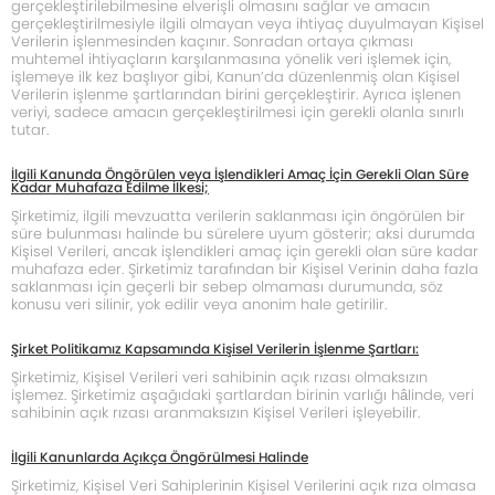
gerçekleştirilebilmesine elverişli olmasını sağlar ve amacın
gerçekleştirilmesiyle ilgili olmayan veya ihtiyaç duyulmayan Kişisel
Verilerin işlenmesinden kaçınır. Sonradan ortaya çıkması
muhtemel ihtiyaçların karşılanmasına yönelik veri işlemek için,
işlemeye ilk kez başlıyor gibi, Kanun’da düzenlenmiş olan Kişisel
Verilerin işlenme şartlarından birini gerçekleştirir. Ayrıca işlenen
veriyi, sadece amacın gerçekleştirilmesi için gerekli olanla sınırlı
tutar.
İlgili Kanunda Öngörülen veya İşlendikleri Amaç İçin Gerekli Olan Süre
Kadar Muhafaza Edilme İlkesi;
Şirketimiz, ilgili mevzuatta verilerin saklanması için öngörülen bir
süre bulunması halinde bu sürelere uyum gösterir; aksi durumda
Kişisel Verileri, ancak işlendikleri amaç için gerekli olan süre kadar
muhafaza eder. Şirketimiz tarafından bir Kişisel Verinin daha fazla
saklanması için geçerli bir sebep olmaması durumunda, söz
konusu veri silinir, yok edilir veya anonim hale getirilir.
Şirket Politikamız Kapsamında Kişisel Verilerin İşlenme Şartları:
Şirketimiz, Kişisel Verileri veri sahibinin açık rızası olmaksızın
işlemez. Şirketimiz aşağıdaki şartlardan birinin varlığı hâlinde, veri
sahibinin açık rızası aranmaksızın Kişisel Verileri işleyebilir.
İlgili Kanunlarda Açıkça Öngörülmesi Halinde
Şirketimiz, Kişisel Veri Sahiplerinin Kişisel Verilerini açık rıza olmasa