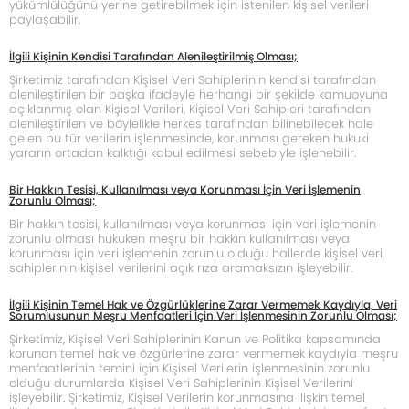
yükümlülüğünü yerine getirebilmek için istenilen kişisel verileri
paylaşabilir.
İlgili Kişinin Kendisi Tarafından Alenileştirilmiş Olması;
Şirketimiz tarafından Kişisel Veri Sahiplerinin kendisi tarafından
alenileştirilen bir başka ifadeyle herhangi bir şekilde kamuoyuna
açıklanmış olan Kişisel Verileri, Kişisel Veri Sahipleri tarafından
alenileştirilen ve böylelikle herkes tarafından bilinebilecek hale
gelen bu tür verilerin işlenmesinde, korunması gereken hukuki
yararın ortadan kalktığı kabul edilmesi sebebiyle işlenebilir.
Bir Hakkın Tesisi, Kullanılması veya Korunması İçin Veri İşlemenin
Zorunlu Olması;
Bir hakkın tesisi, kullanılması veya korunması için veri işlemenin
zorunlu olması hukuken meşru bir hakkın kullanılması veya
korunması için veri işlemenin zorunlu olduğu hallerde kişisel veri
sahiplerinin kişisel verilerini açık rıza aramaksızın işleyebilir.
İlgili Kişinin Temel Hak ve Özgürlüklerine Zarar Vermemek Kaydıyla, Veri
Sorumlusunun Meşru Menfaatleri İçin Veri İşlenmesinin Zorunlu Olması;
Şirketimiz, Kişisel Veri Sahiplerinin Kanun ve Politika kapsamında
korunan temel hak ve özgürlerine zarar vermemek kaydıyla meşru
menfaatlerinin temini için Kişisel Verilerin işlenmesinin zorunlu
olduğu durumlarda Kişisel Veri Sahiplerinin Kişisel Verilerini
işleyebilir. Şirketimiz, Kişisel Verilerin korunmasına ilişkin temel