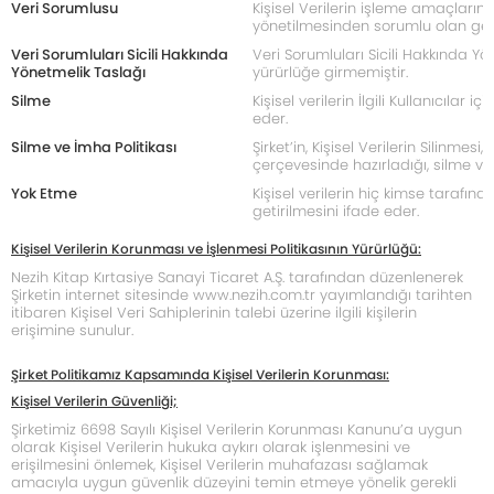
Veri Sorumlusu
Kişisel Verilerin işleme amaçlarını
yönetilmesinden sorumlu olan gerçe
Veri Sorumluları Sicili Hakkında
Veri Sorumluları Sicili Hakkında Y
Yönetmelik Taslağı
yürürlüğe girmemiştir.
Silme
Kişisel verilerin İlgili Kullanıcılar
eder.
Silme ve İmha Politikası
Şirket’in, Kişisel Verilerin Silinm
çerçevesinde hazırladığı, silme ve 
Yok Etme
Kişisel verilerin hiç kimse tarafınd
getirilmesini ifade eder.
Kişisel Verilerin Korunması ve İşlenmesi Politikasının Yürürlüğü:
Nezih Kitap Kırtasiye Sanayi Ticaret A.Ş. tarafından düzenlenerek
Şirketin internet sitesinde
www.nezih.com.tr
yayımlandığı tarihten
itibaren Kişisel Veri Sahiplerinin talebi üzerine ilgili kişilerin
erişimine sunulur.
Şirket Politikamız Kapsamında Kişisel Verilerin Korunması:
Kişisel Verilerin Güvenliği;
Şirketimiz 6698 Sayılı Kişisel Verilerin Korunması Kanunu’a uygun
olarak Kişisel Verilerin hukuka aykırı olarak işlenmesini ve
erişilmesini önlemek, Kişisel Verilerin muhafazası sağlamak
amacıyla uygun güvenlik düzeyini temin etmeye yönelik gerekli