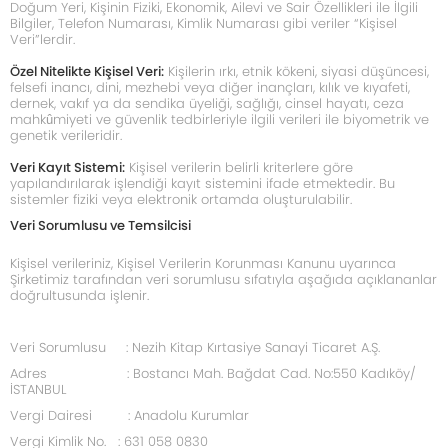
Doğum Yeri, Kişinin Fiziki, Ekonomik, Ailevi ve Sair Özellikleri ile İlgili
Bilgiler, Telefon Numarası, Kimlik Numarası gibi veriler “Kişisel
Veri”lerdir.
Özel Nitelikte Kişisel Veri:
Kişilerin ırkı, etnik kökeni, siyasi düşüncesi,
felsefi inancı, dini, mezhebi veya diğer inançları, kılık ve kıyafeti,
dernek, vakıf ya da sendika üyeliği, sağlığı, cinsel hayatı, ceza
mahkûmiyeti ve güvenlik tedbirleriyle ilgili verileri ile biyometrik ve
genetik verileridir.
Veri Kayıt Sistemi:
Kişisel verilerin belirli kriterlere göre
yapılandırılarak işlendiği kayıt sistemini ifade etmektedir. Bu
sistemler fiziki veya elektronik ortamda oluşturulabilir.
Veri Sorumlusu ve Temsilcisi
Kişisel verileriniz, Kişisel Verilerin Korunması Kanunu uyarınca
Şirketimiz tarafından veri sorumlusu sıfatıyla aşağıda açıklananlar
doğrultusunda işlenir.
Veri Sorumlusu : Nezih Kitap Kırtasiye Sanayi Ticaret A.Ş.
Adres : Bostancı Mah. Bağdat Cad. No:550 Kadıköy/
İSTANBUL
Vergi Dairesi : Anadolu Kurumlar
Vergi Kimlik No. : 631 058 0830