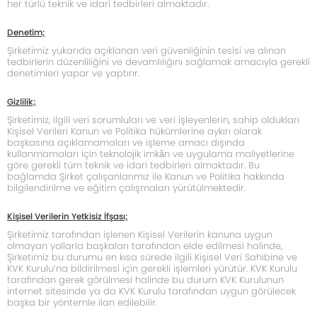
her türlü teknik ve idari tedbirleri almaktadır.
Denetim;
Şirketimiz yukarıda açıklanan veri güvenliğinin tesisi ve alınan
tedbirlerin düzenliliğini ve devamlılığını sağlamak amacıyla gerekli
denetimleri yapar ve yaptırır
.
Gizlilik;
Şirketimiz, ilgili veri sorumluları ve veri işleyenlerin, sahip oldukları
Kişisel Verileri Kanun ve Politika hükümlerine aykırı olarak
başkasına açıklamamaları ve işleme amacı dışında
kullanmamaları için teknolojik imkân ve uygulama maliyetlerine
göre gerekli tüm teknik ve idari tedbirleri almaktadır. Bu
bağlamda Şirket çalışanlarımız ile Kanun ve Politika hakkında
bilgilendirilme ve eğitim çalışmaları yürütülmektedir.
Kişisel Verilerin Yetkisiz İfşası;
Şirketimiz tarafından işlenen Kişisel Verilerin kanuna uygun
olmayan yollarla başkaları tarafından elde edilmesi halinde,
Şirketimiz bu durumu en kısa sürede ilgili Kişisel Veri Sahibine ve
KVK Kurulu’na bildirilmesi için gerekli işlemleri yürütür. KVK Kurulu
tarafından gerek görülmesi halinde bu durum KVK Kurulunun
internet sitesinde ya da KVK Kurulu tarafından uygun görülecek
başka bir yöntemle ilan edilebilir.