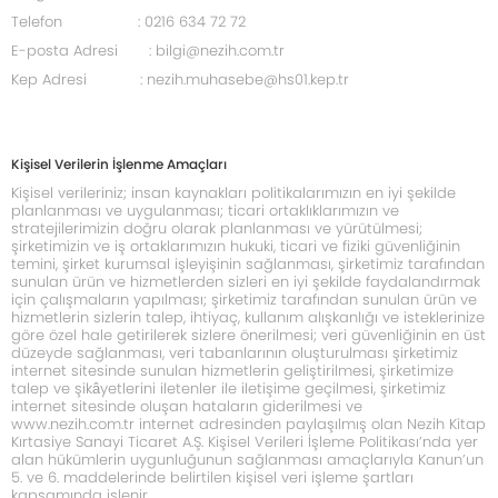
Telefon : 0216 634 72 72
E-posta Adresi : bilgi@nezih.com.tr
Kep Adresi : nezih.muhasebe@hs01.kep.tr
Kişisel Verilerin İşlenme Amaçları
Kişisel verileriniz; insan kaynakları politikalarımızın en iyi şekilde
planlanması ve uygulanması; ticari ortaklıklarımızın ve
stratejilerimizin doğru olarak planlanması ve yürütülmesi;
şirketimizin ve iş ortaklarımızın hukuki, ticari ve fiziki güvenliğinin
temini, şirket kurumsal işleyişinin sağlanması, şirketimiz tarafından
sunulan ürün ve hizmetlerden sizleri en iyi şekilde faydalandırmak
için çalışmaların yapılması; şirketimiz tarafından sunulan ürün ve
hizmetlerin sizlerin talep, ihtiyaç, kullanım alışkanlığı ve isteklerinize
göre özel hale getirilerek sizlere önerilmesi; veri güvenliğinin en üst
düzeyde sağlanması, veri tabanlarının oluşturulması şirketimiz
internet sitesinde sunulan hizmetlerin geliştirilmesi, şirketimize
talep ve şikâyetlerini iletenler ile iletişime geçilmesi, şirketimiz
internet sitesinde oluşan hataların giderilmesi ve
www.nezih.com.tr
internet adresinden paylaşılmış olan Nezih Kitap
Kırtasiye Sanayi Ticaret A.Ş. Kişisel Verileri İşleme Politikası’nda yer
alan hükümlerin uygunluğunun sağlanması amaçlarıyla Kanun’un
5. ve 6. maddelerinde belirtilen kişisel veri işleme şartları
kapsamında işlenir.