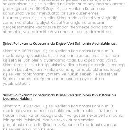
saklamaktadır. Kişisel Verilerin ne kadar süre boyunca saklanması
gerektiğine ilişkin 6698 Sayılı Kişisel Verilerin Korunması
Kanununda ve sair mevzuatta bir süre düzenlemesi
bulunmuyorsa, Kişisel Veriler Şirketimizin o Kişisel Veriyi işlediği
zaman yürütülen faaliyet Kişisel Veriyi işleme amacının
gerçekleşmesine kadar süre kadar işlenmekte daha sonra
silinmekte, yok edilmekte veya anonim hale getirilmektedir.
Şirket Politikamız Kapsamında Kişisel Veri Sahibinin Aydınlatılması:
Şirketimiz, 6698 Sayılı Kişisel Verilerin Korunması Kanunun 10.
maddesi çerçevesinde, kişisel verilerin elde edilmesi sırasında
Kişisel Veri Sahiplerini aydınlatmaktadır. Bu kapsamda varsa,
Şirket temsilcisinin kimliği, kişisel verilerin hangi amaçla işleneceği,
işlenen kişisel verilerin kimlere ve hangi amaçla aktarılabileceği,
kişisel veri toplamanın yöntemi ve hukuki sebebi ile Kişisel Veri
Sahibinin sahip olduğu hakları konusunda aydınlatma
yapılmaktadır.
Şirket Politikamız Kapsamında Kişisel Veri Sahibinin KVKK Kanunu
Uyarınca Hakları:
Şirketimiz, 6698 Sayılı Kişisel Verilerin Korunması Kanunun 10.
maddesi uyarınca herkese haklarınızı bildirmekte; söz konusu
hakların nasıl kullanılacağına dair yol göstermekte ve tüm bunlar
için gerekli iç işleyişi, idari ve teknik düzenlemeleri
gerçekleştirmektedir. Şirketimiz, Kanun’un 11.maddesi uyarınca
kişisel verileri alınan kişilere;