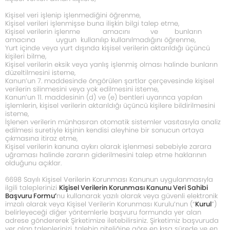
Kişisel veri işlenip işlenmediğini öğrenme,
Kişisel verileri işlenmişse buna ilişkin bilgi talep etme,
Kişisel verilerin işlenme amacını ve bunların
amacına uygun kullanılıp kullanılmadığını öğrenme,
Yurt içinde veya yurt dışında kişisel verilerin aktarıldığı üçüncü
kişileri bilme,
Kişisel verilerin eksik veya yanlış işlenmiş olması halinde bunların
düzeltilmesini isteme,
Kanun’un 7. maddesinde öngörülen şartlar çerçevesinde kişisel
verilerin silinmesini veya yok edilmesini isteme,
Kanun’un 11. maddesinin (d) ve (e) bentleri uyarınca yapılan
işlemlerin, kişisel verilerin aktarıldığı üçüncü kişilere bildirilmesini
isteme,
İşlenen verilerin münhasıran otomatik sistemler vasıtasıyla analiz
edilmesi suretiyle kişinin kendisi aleyhine bir sonucun ortaya
çıkmasına itiraz etme,
Kişisel verilerin kanuna aykırı olarak işlenmesi sebebiyle zarara
uğraması halinde zararın giderilmesini talep etme haklarının
olduğunu açıklar.
6698 Sayılı Kişisel Verilerin Korunması Kanunun uygulanmasıyla
ilgili taleplerinizi
Kişisel Verilerin Korunması Kanunu Veri Sahibi
Başvuru Formu’
nu kullanarak yazılı olarak veya güvenli elektronik
imzalı olarak veya Kişisel Verilerin Korunması Kurulu’nun (“
Kurul
”)
belirleyeceği diğer yöntemlerle başvuru formunda yer alan
adrese göndererek Şirketimize iletebilirsiniz. Şirketimiz başvuruda
yer alan taleplerinizi, talebin niteliğine göre en kısa sürede ve en