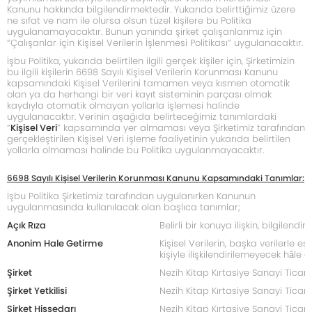
Kanunu hakkında bilgilendirmektedir. Yukarıda belirttiğimiz üzere
ne sıfat ve nam ile olursa olsun tüzel kişilere bu Politika
uygulanamayacaktır. Bunun yanında şirket çalışanlarımız için
“Çalışanlar için Kişisel Verilerin İşlenmesi Politikası” uygulanacaktır.
İşbu Politika, yukarıda belirtilen ilgili gerçek kişiler için, Şirketimizin
bu ilgili kişilerin 6698 Sayılı Kişisel Verilerin Korunması Kanunu
kapsamındaki Kişisel Verilerini tamamen veya kısmen otomatik
olan ya da herhangi bir veri kayıt sisteminin parçası olmak
kaydıyla otomatik olmayan yollarla işlemesi halinde
uygulanacaktır. Verinin aşağıda belirteceğimiz tanımlardaki
“
Kişisel Veri
” kapsamında yer almaması veya Şirketimiz tarafından
gerçekleştirilen Kişisel Veri işleme faaliyetinin yukarıda belirtilen
yollarla olmaması halinde bu Politika uygulanmayacaktır.
6698 Sayılı Kişisel Verilerin Korunması Kanunu Kapsamındaki Tanımlar:
İşbu Politika Şirketimiz tarafından uygulanırken Kanunun
uygulanmasında kullanılacak olan başlıca tanımlar;
Açık Rıza
Belirli bir konuya ilişkin, bilgilen
Anonim Hale Getirme
Kişisel Verilerin, başka verilerle eşl
kişiyle ilişkilendirilemeyecek hâle g
Şirket
Nezih Kitap Kırtasiye Sanayi Ticaret 
Şirket Yetkilisi
Nezih Kitap Kırtasiye Sanayi Ticaret
Şirket Hissedarı
Nezih Kitap Kırtasiye Sanayi Ticaret