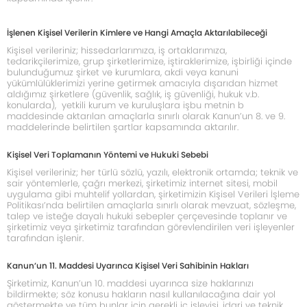
İşlenen Kişisel Verilerin Kimlere ve Hangi Amaçla Aktarılabileceği
Kişisel verileriniz; hissedarlarımıza, iş ortaklarımıza,
tedarikçilerimize, grup şirketlerimize, iştiraklerimize, işbirliği içinde
bulunduğumuz şirket ve kurumlara, akdi veya kanuni
yükümlülüklerimizi yerine getirmek amacıyla dışarıdan hizmet
aldığımız şirketlere (güvenlik, sağlık, iş güvenliği, hukuk v.b.
konularda), yetkili kurum ve kuruluşlara işbu metnin b
maddesinde aktarılan amaçlarla sınırlı olarak Kanun’un 8. ve 9.
maddelerinde belirtilen şartlar kapsamında aktarılır.
Kişisel Veri Toplamanın Yöntemi ve Hukuki Sebebi
Kişisel verileriniz; her türlü sözlü, yazılı, elektronik ortamda; teknik ve
sair yöntemlerle, çağrı merkezi, şirketimiz internet sitesi, mobil
uygulama gibi muhtelif yollardan, şirketimizin Kişisel Verileri İşleme
Politikası’nda belirtilen amaçlarla sınırlı olarak mevzuat, sözleşme,
talep ve isteğe dayalı hukuki sebepler çerçevesinde toplanır ve
şirketimiz veya şirketimiz tarafından görevlendirilen veri işleyenler
tarafından işlenir.
Kanun’un 11. Maddesi Uyarınca
Kişisel Veri Sahibinin
Hakları
Şirketimiz, Kanun’un 10. maddesi uyarınca size haklarınızı
bildirmekte; söz konusu hakların nasıl kullanılacağına dair yol
göstermekte ve tüm bunlar için gerekli iç işleyişi, idari ve teknik