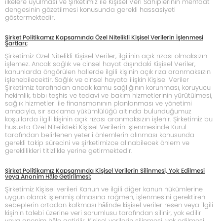
ilkelere uyulması ve Şirketimiz ile Kişisel Veri Sahiplerinin menfaat
dengesinin gözetilmesi konusunda gerekli hassasiyeti
göstermektedir.
Şirket Politikamız Kapsamında Özel Nitelikli Kişisel Verilerin İşlenmesi
Şartları;
Şirketimiz Özel Nitelikli Kişisel Veriler, ilgilinin açık rızası olmaksızın
işlemez. Ancak sağlık ve cinsel hayat dışındaki Kişisel Veriler,
kanunlarda öngörülen hallerde ilgili kişinin açık rıza aranmaksızın
işlenebilecektir. Sağlık ve cinsel hayata ilişkin Kişisel Veriler
Şirketimiz tarafından ancak kamu sağlığının korunması, koruyucu
hekimlik, tıbbı teşhis ve tedavi ve bakım hizmetlerinin yürütülmesi,
sağlık hizmetleri ile finansmanının planlanması ve yönetimi
amacıyla, sır saklama yükümlülüğü altında bulunduğumuz
koşullarda ilgili kişinin açık rızası aranmaksızın işlenir. Şirketimiz bu
hususta Özel Nitelikteki Kişisel Verilerin işlenmesinde Kurul
tarafından belirlenen yeterli önlemlerin alınması konusunda
gerekli takip sürecini ve şirketimizce alınabilecek önlem ve
gereklilikleri titizlikle yerine getirmektedir.
Şirket Politikamız Kapsamında Kişisel Verilerin Silinmesi, Yok Edilmesi
veya Anonim Hâle Getirilmesi:
Şirketimiz Kişisel verileri Kanun ve ilgili diğer kanun hükümlerine
uygun olarak işlenmiş olmasına rağmen, işlenmesini gerektiren
sebeplerin ortadan kalkması hâlinde kişisel veriler resen veya ilgili
kişinin talebi üzerine veri sorumlusu tarafından silinir, yok edilir
veya anonim hâle getirilir. Kişisel verilerin silinmesi, yok edilmesi