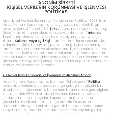
ANONİM ŞİRKETİ
KİŞİSEL VERİLERİN KORUNMASI VE İŞLENMESİ
POLİTİKASI
İşbu Kişisel Verilerin Korunması Ve İşlenmesi Politikası 6698 Sayılı
Kişisel Verilerin Korunması Kanunu çerçevesinde Nezih Kitap
Kırtasiye Sanayi Ticaret A.Ş. (“
Şirket
”) tarafından hazırlanmış olup,
Şirket’in resmi internet sitesi olan
www.nezih.com.tr
(“
İnternet
Sitesi
”) adresindeki içeriklerin, kullanıcı, ziyaretçi, üye ve diğer
kişiler (“
Kullanıcı veya İlgili Kişi
”) tarafından kullanımı esnasında,
Kullanıcının Şirket ile paylaştığı veya ürettiği kişisel verilerin Şirket
tarafından işlenmesine ve aktarılmasına ilişkin şirketimiz usul ve
esaslarına ilişkin şirket politikamız hakkında bilgi vermektedir. Bu
esas ve usuller üzerine Şirket olarak, Kişisel Verilerin korunması ve
işlenmesi için uygulamış olduğumuz politika doğrultusunda tüm
idari ve teknik tedbirleri alıyoruz.
Kişisel Verilerin Korunması ve İşlenmesi Politikasının Amacı:
Kişisel Verilerin Korunması ve İşlenmesi Politikasının (“
Politika
”)
amacı faaliyetlerimiz çerçevesinde gerçekleştiren şirketimizin,
kişisel verilerin işlenmesi ile bu verilerin korunması ve gerektiğinde
imhasına dair 6698 Sayılı Kişisel Verilerin Korunması Kanunu
çerçevesinde belirtilmiş olan kapsamlar doğrultusunda
şirketimizin kendi belirlemiş olduğu prensip ve esasları
düzenlemektir. Ayrıca belirtmek gerekir ki bu kapsamda başta
Anayasa’nın 20. maddesinde düzenlenen özel hayatın gizliliği