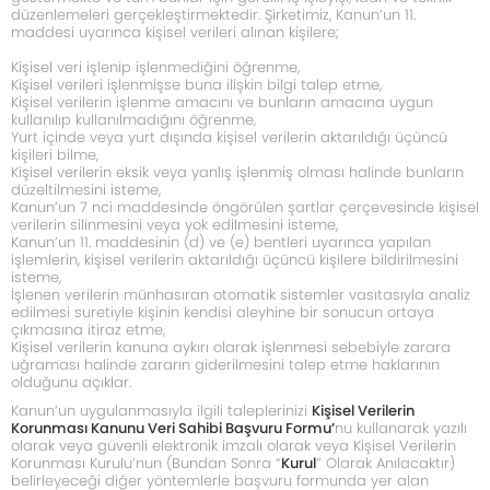
düzenlemeleri gerçekleştirmektedir. Şirketimiz, Kanun’un 11.
maddesi uyarınca kişisel verileri alınan kişilere;
Kişisel veri işlenip işlenmediğini öğrenme,
Kişisel verileri işlenmişse buna ilişkin bilgi talep etme,
Kişisel verilerin işlenme amacını ve bunların amacına uygun
kullanılıp kullanılmadığını öğrenme,
Yurt içinde veya yurt dışında kişisel verilerin aktarıldığı üçüncü
kişileri bilme,
Kişisel verilerin eksik veya yanlış işlenmiş olması halinde bunların
düzeltilmesini isteme,
Kanun’un 7 nci maddesinde öngörülen şartlar çerçevesinde kişisel
verilerin silinmesini veya yok edilmesini isteme,
Kanun’un 11. maddesinin (d) ve (e) bentleri uyarınca yapılan
işlemlerin, kişisel verilerin aktarıldığı üçüncü kişilere bildirilmesini
isteme,
İşlenen verilerin münhasıran otomatik sistemler vasıtasıyla analiz
edilmesi suretiyle kişinin kendisi aleyhine bir sonucun ortaya
çıkmasına itiraz etme,
Kişisel verilerin kanuna aykırı olarak işlenmesi sebebiyle zarara
uğraması halinde zararın giderilmesini talep etme haklarının
olduğunu açıklar.
Kanun’un uygulanmasıyla ilgili taleplerinizi
Kişisel Verilerin
Korunması Kanunu Veri Sahibi Başvuru Formu’
nu kullanarak yazılı
olarak veya güvenli elektronik imzalı olarak veya Kişisel Verilerin
Korunması Kurulu’nun (Bundan Sonra “
Kurul
” Olarak Anılacaktır)
belirleyeceği diğer yöntemlerle başvuru formunda yer alan