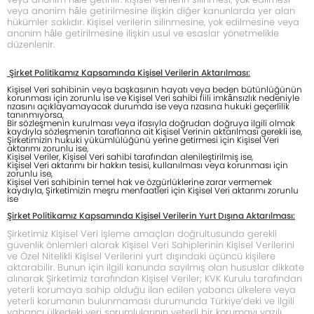
veya anonim hâle getirilmesine ilişkin diğer kanunlarda yer alan
hükümler saklıdır. Kişisel verilerin silinmesine, yok edilmesine veya
anonim hâle getirilmesine ilişkin usul ve esaslar yönetmelikle
düzenlenir.
Şirket Politikamız Kapsamında Kişisel Verilerin Aktarılması:
Kişisel Veri sahibinin veya başkasının hayatı veya beden bütünlüğünün
korunması için zorunlu ise ve Kişisel Veri sahibi fiili imkânsızlık nedeniyle
rızasını açıklayamayacak durumda ise veya rızasına hukuki geçerlilik
tanınmıyorsa,
Bir sözleşmenin kurulması veya ifasıyla doğrudan doğruya ilgili olmak
kaydıyla sözleşmenin taraflarına ait Kişisel Verinin aktarılması gerekli ise,
Şirketimizin hukuki yükümlülüğünü yerine getirmesi için Kişisel Veri
aktarımı zorunlu ise,
Kişisel Veriler, Kişisel Veri sahibi tarafından alenileştirilmiş ise,
Kişisel Veri aktarımı bir hakkın tesisi, kullanılması veya korunması için
zorunlu ise,
Kişisel Veri sahibinin temel hak ve özgürlüklerine zarar vermemek
kaydıyla, Şirketimizin meşru menfaatleri için Kişisel Veri aktarımı zorunlu
ise
Şirket Politikamız Kapsamında Kişisel Verilerin Yurt Dışına Aktarılması:
Şirketimiz Kişisel Veri işleme amaçları doğrultusunda gerekli
güvenlik önlemleri alarak Kişisel Veri Sahiplerinin Kişisel Verilerini
ve Özel Nitelikli Kişisel Verilerini yurt dışındaki üçüncü kişilere
aktarabilir. Bunun için ilgili kanunda sayılmış olan hususlar dikkate
alınarak Şirketimiz tarafından Kişisel Veriler; KVK Kurulu tarafından
yeterli korumaya sahip olduğu ilan edilen yabancı ülkelere veya
yeterli korumanın bulunmaması durumunda Türkiye’deki ve ilgili
yabancı ülkedeki veri sorumlularının yeterli bir korumayı yazılı