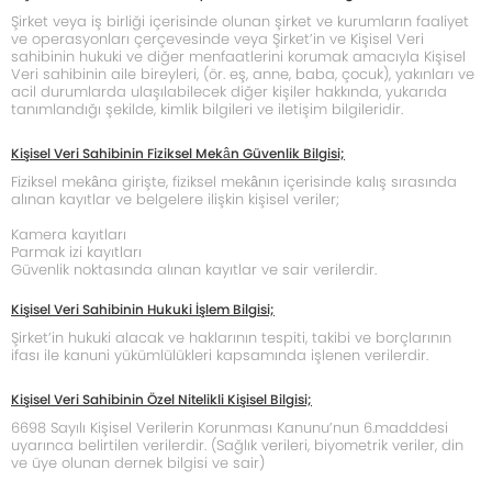
Şirket veya iş birliği içerisinde olunan şirket ve kurumların faaliyet
ve operasyonları çerçevesinde veya Şirket’in ve Kişisel Veri
sahibinin hukuki ve diğer menfaatlerini korumak amacıyla Kişisel
Veri sahibinin aile bireyleri, (ör. eş, anne, baba, çocuk), yakınları ve
acil durumlarda ulaşılabilecek diğer kişiler hakkında, yukarıda
tanımlandığı şekilde, kimlik bilgileri ve iletişim bilgileridir.
Kişisel Veri Sahibinin Fiziksel Mekân Güvenlik Bilgisi;
Fiziksel mekâna girişte, fiziksel mekânın içerisinde kalış sırasında
alınan kayıtlar ve belgelere ilişkin kişisel veriler;
Kamera kayıtları
Parmak izi kayıtları
Güvenlik noktasında alınan kayıtlar ve sair verilerdir.
Kişisel Veri Sahibinin Hukuki İşlem Bilgisi;
Şirket’in hukuki alacak ve haklarının tespiti, takibi ve borçlarının
ifası ile kanuni yükümlülükleri kapsamında işlenen verilerdir.
Kişisel Veri Sahibinin Özel Nitelikli Kişisel Bilgisi;
6698 Sayılı Kişisel Verilerin Korunması Kanunu’nun 6.madddesi
uyarınca belirtilen verilerdir. (Sağlık verileri, biyometrik veriler, din
ve üye olunan dernek bilgisi ve sair)