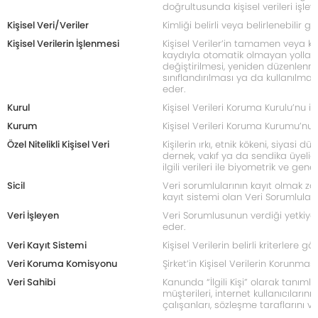
doğrultusunda kişisel verileri işleye
Kişisel Veri/Veriler
Kimliği belirli veya belirlenebilir ge
Kişisel Verilerin İşlenmesi
Kişisel Veriler’in tamamen veya k
kaydıyla otomatik olmayan yollar
değiştirilmesi, yeniden düzenlenmes
sınıflandırılması ya da kullanılmas
eder.
Kurul
Kişisel Verileri Koruma Kurulu’nu i
Kurum
Kişisel Verileri Koruma Kurumu’nu 
Özel Nitelikli Kişisel Veri
Kişilerin ırkı, etnik kökeni, siyasi d
dernek, vakıf ya da sendika üyeliği
ilgili verileri ile biyometrik ve geneti
Sicil
Veri sorumlularının kayıt olmak zorun
kayıt sistemi olan Veri Sorumluları S
Veri İşleyen
Veri Sorumlusunun verdiği yetkiye 
eder.
Veri Kayıt Sistemi
Kişisel Verilerin belirli kriterlere 
Veri Koruma Komisyonu
Şirket’in Kişisel Verilerin Korunma
Veri Sahibi
Kanunda “İlgili Kişi” olarak tanımlan
müşterileri, internet kullanıcılarını
çalışanları, sözleşme taraflarını ve