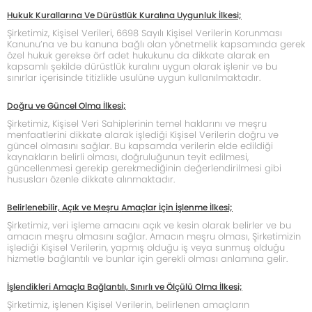
Hukuk Kurallarına Ve Dürüstlük Kuralına Uygunluk İlkesi;
Şirketimiz, Kişisel Verileri, 6698 Sayılı Kişisel Verilerin Korunması
Kanunu’na ve bu kanuna bağlı olan yönetmelik kapsamında gerek
özel hukuk gerekse örf adet hukukunu da dikkate alarak en
kapsamlı şekilde dürüstlük kuralını uygun olarak işlenir ve bu
sınırlar içerisinde titizlikle usulüne uygun kullanılmaktadır.
Doğru ve Güncel Olma İlkesi;
Şirketimiz, Kişisel Veri Sahiplerinin temel haklarını ve meşru
menfaatlerini dikkate alarak işlediği Kişisel Verilerin doğru ve
güncel olmasını sağlar. Bu kapsamda verilerin elde edildiği
kaynakların belirli olması, doğruluğunun teyit edilmesi,
güncellenmesi gerekip gerekmediğinin değerlendirilmesi gibi
hususları özenle dikkate alınmaktadır.
Belirlenebilir, Açık ve Meşru Amaçlar İçin İşlenme İlkesi;
Şirketimiz, veri işleme amacını açık ve kesin olarak belirler ve bu
amacın meşru olmasını sağlar. Amacın meşru olması, Şirketimizin
işlediği Kişisel Verilerin, yapmış olduğu iş veya sunmuş olduğu
hizmetle bağlantılı ve bunlar için gerekli olması anlamına gelir.
İşlendikleri Amaçla Bağlantılı, Sınırlı ve Ölçülü Olma İlkesi;
Şirketimiz, işlenen Kişisel Verilerin, belirlenen amaçların