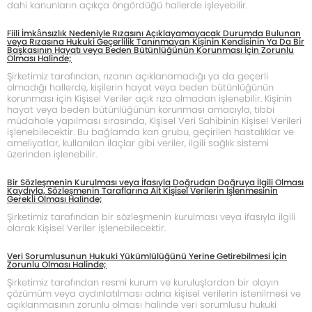
dahi kanunların açıkça öngördüğü hallerde işleyebilir.
Fiili İmkânsızlık Nedeniyle Rızasını Açıklayamayacak Durumda Bulunan
veya Rızasına Hukuki Geçerlilik Tanınmayan Kişinin Kendisinin Ya Da Bir
Başkasının Hayatı veya Beden Bütünlüğünün Korunması İçin Zorunlu
Olması Halinde;
Şirketimiz tarafından, rızanın açıklanamadığı ya da geçerli
olmadığı hallerde, kişilerin hayat veya beden bütünlüğünün
korunması için Kişisel Veriler açık rıza olmadan işlenebilir. Kişinin
hayat veya beden bütünlüğünün korunması amacıyla, tıbbi
müdahale yapılması sırasında, Kişisel Veri Sahibinin Kişisel Verileri
işlenebilecektir. Bu bağlamda kan grubu, geçirilen hastalıklar ve
ameliyatlar, kullanılan ilaçlar gibi veriler, ilgili sağlık sistemi
üzerinden işlenebilir.
Bir Sözleşmenin Kurulması veya İfasıyla Doğrudan Doğruya İlgili Olması
Kaydıyla, Sözleşmenin Taraflarına Ait Kişisel Verilerin İşlenmesinin
Gerekli Olması Halinde;
Şirketimiz tarafından bir sözleşmenin kurulması veya ifasıyla ilgili
olarak Kişisel Veriler işlenebilecektir.
Veri Sorumlusunun Hukuki Yükümlülüğünü Yerine Getirebilmesi İçin
Zorunlu Olması Halinde;
Şirketimiz tarafından resmi kurum ve kuruluşlardan bir olayın
çözümüm veya aydınlatılması adına kişisel verilerin istenilmesi ve
açıklanmasının zorunlu olması halinde veri sorumlusu hukuki