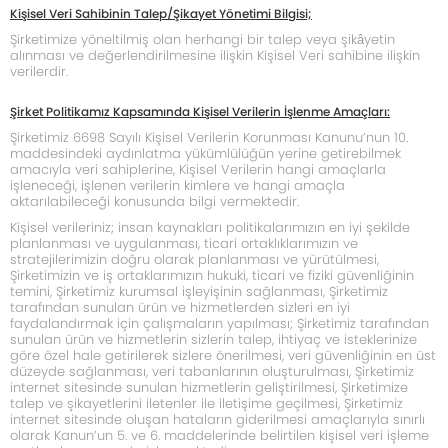
Kişisel Veri Sahibinin Talep/Şikayet Yönetimi Bilgisi;
Şirketimize yöneltilmiş olan herhangi bir talep veya şikâyetin
alınması ve değerlendirilmesine ilişkin Kişisel Veri sahibine ilişkin
verilerdir.
Şirket Politikamız Kapsamında Kişisel Verilerin İşlenme Amaçları:
Şirketimiz 6698 Sayılı Kişisel Verilerin Korunması Kanunu’nun 10.
maddesindeki aydınlatma yükümlülüğün yerine getirebilmek
amacıyla veri sahiplerine, Kişisel Verilerin hangi amaçlarla
işleneceği, işlenen verilerin kimlere ve hangi amaçla
aktarılabileceği konusunda bilgi vermektedir.
Kişisel verileriniz; insan kaynakları politikalarımızın en iyi şekilde
planlanması ve uygulanması, ticari ortaklıklarımızın ve
stratejilerimizin doğru olarak planlanması ve yürütülmesi,
Şirketimizin ve iş ortaklarımızın hukuki, ticari ve fiziki güvenliğinin
temini, Şirketimiz kurumsal işleyişinin sağlanması, Şirketimiz
tarafından sunulan ürün ve hizmetlerden sizleri en iyi
faydalandırmak için çalışmaların yapılması; Şirketimiz tarafından
sunulan ürün ve hizmetlerin sizlerin talep, ihtiyaç ve isteklerinize
göre özel hale getirilerek sizlere önerilmesi, veri güvenliğinin en üst
düzeyde sağlanması, veri tabanlarının oluşturulması, Şirketimiz
internet sitesinde sunulan hizmetlerin geliştirilmesi, Şirketimize
talep ve şikayetlerini iletenler ile iletişime geçilmesi, Şirketimiz
internet sitesinde oluşan hataların giderilmesi amaçlarıyla sınırlı
olarak Kanun’un 5. ve 6. maddelerinde belirtilen kişisel veri işleme