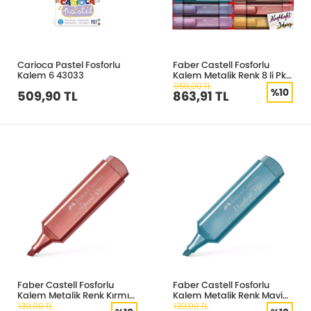
Carioca Pastel Fosforlu
Faber Castell Fosforlu
Kalem 6 43033
Kalem Metalik Renk 8 li Pk
154689
959,90 TL
%10
509,90 TL
863,91 TL
Faber Castell Fosforlu
Faber Castell Fosforlu
Kalem Metalik Renk Kırmızı
Kalem Metalik Renk Mavi
154673
154647
139,90 TL
139,90 TL