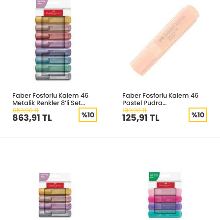
Faber Fosforlu Kalem 46
Faber Fosforlu Kalem 46
Metalik Renkler 8’li Set
Pastel Pudra
5030254678000
5030154696000
959,90 TL
139,90 TL
%10
%10
863,91 TL
125,91 TL