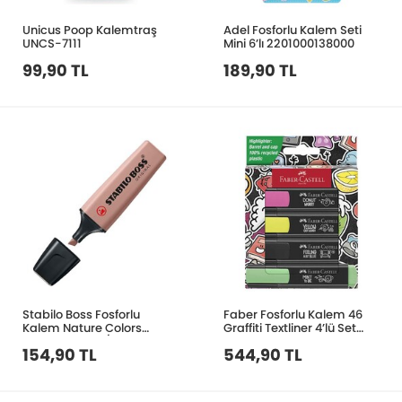
Unicus Poop Kalemtraş
Adel Fosforlu Kalem Seti
UNCS-7111
Mini 6’lı 2201000138000
99,90 TL
189,90 TL
Stabilo Boss Fosforlu
Faber Fosforlu Kalem 46
Kalem Nature Colors
Graffiti Textliner 4’lü Set
Kahverengi 70/165
5030254690000
154,90 TL
544,90 TL