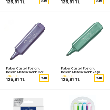
%10
%10
125,91 TL
125,91 TL
Faber Castell Fosforlu
Faber Castell Fosforlu
Kalem Metalik Renk Mor
Kalem Metalik Renk Yeşil
154678
154639
139,90 TL
139,90 TL
%10
%10
125,91 TL
125,91 TL