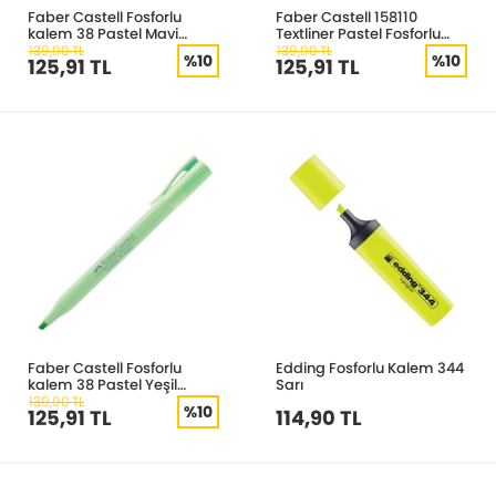
Faber Castell Fosforlu
Faber Castell 158110
kalem 38 Pastel Mavi
Textliner Pastel Fosforlu
5030158114000
Kalem Sarı
139,90 TL
139,90 TL
%10
%10
125,91 TL
125,91 TL
Faber Castell Fosforlu
Edding Fosforlu Kalem 344
kalem 38 Pastel Yeşil
Sarı
5030158115000
139,90 TL
%10
125,91 TL
114,90 TL