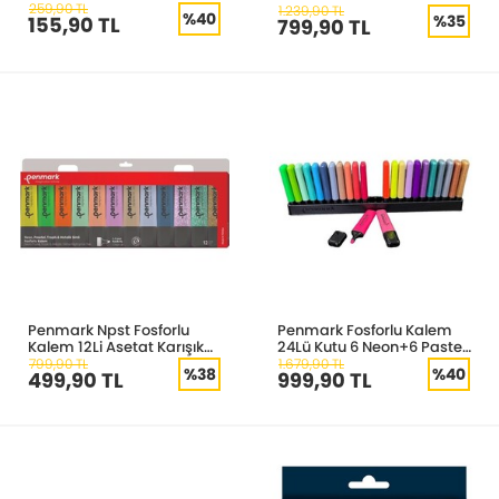
259,90 TL
Tropik 4 Simli Hs505
1.239,90 TL
%40
%35
155,90 TL
799,90 TL
Penmark Npst Fosforlu
Penmark Fosforlu Kalem
Kalem 12Li Asetat Karışık
24Lü Kutu 6 Neon+6 Pastel
Renk 3N+P+3 T+3 Ss Hs-
+ 6 Tropik+6 Simli Hs505
799,90 TL
1.679,90 TL
%38
%40
499,90 TL
999,90 TL
505