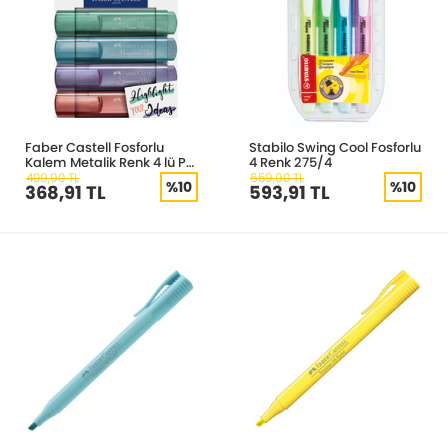
Faber Castell Fosforlu
Stabilo Swing Cool Fosforlu
Kalem Metalik Renk 4 lü Pk
4 Renk 275/4
154624
409,90 TL
659,90 TL
%10
%10
368,91 TL
593,91 TL