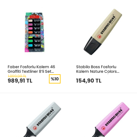
Faber Fosforlu Kalem 46
Stabilo Boss Fosforlu
Graffiti Textliner 8’li Set
Kalem Nature Colors
5030254692000
Çamur Yeşili 70/137
1.099,90 TL
%10
989,91 TL
154,90 TL