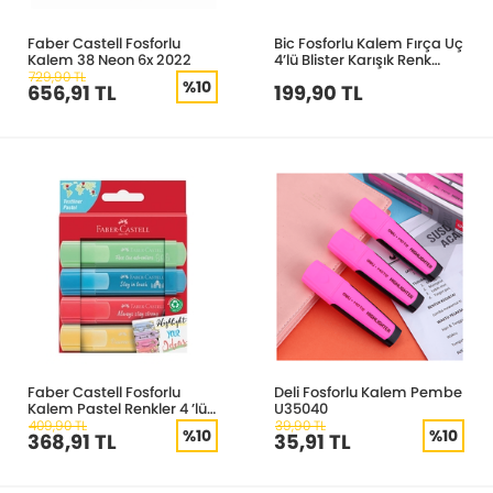
Faber Castell Fosforlu
Bic Fosforlu Kalem Fırça Uç
Kalem 38 Neon 6x 2022
4’lü Blister Karışık Renk
946041
729,90 TL
%10
656,91 TL
199,90 TL
Faber Castell Fosforlu
Deli Fosforlu Kalem Pembe
Kalem Pastel Renkler 4 ’lü
U35040
Paket 5030254625
409,90 TL
39,90 TL
%10
%10
368,91 TL
35,91 TL