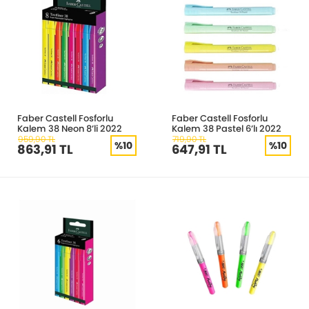
Faber Castell Fosforlu
Faber Castell Fosforlu
Kalem 38 Neon 8’li 2022
Kalem 38 Pastel 6’lı 2022
959,90 TL
719,90 TL
%10
%10
863,91 TL
647,91 TL