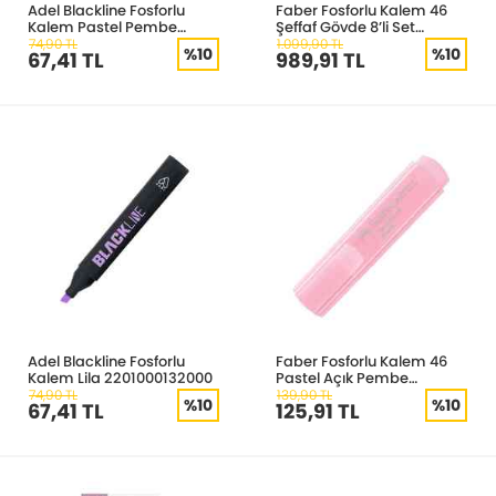
Adel Blackline Fosforlu
Faber Fosforlu Kalem 46
Kalem Pastel Pembe
Şeffaf Gövde 8’li Set
2201000134000
5030254648000
74,90 TL
1.099,90 TL
%10
%10
67,41 TL
989,91 TL
Adel Blackline Fosforlu
Faber Fosforlu Kalem 46
Kalem Lila 2201000132000
Pastel Açık Pembe
5030154692000
74,90 TL
139,90 TL
%10
%10
67,41 TL
125,91 TL