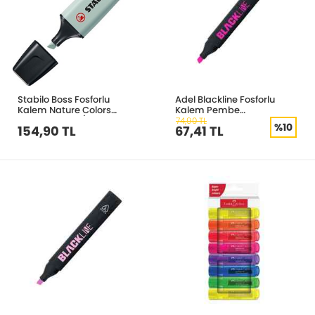
Stabilo Boss Fosforlu
Adel Blackline Fosforlu
Kalem Nature Colors
Kalem Pembe
Esintili Mavi 70/163
2201000131000
74,90 TL
%10
154,90 TL
67,41 TL