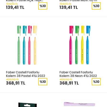
Kalem Pastel Açık Yeşil
Kalem Pastel Mavi 70/111
275/133-8
154,90 TL
154,90 TL
%10
%10
139,41 TL
139,41 TL
Faber Castell Fosforlu
Faber Castell Fosforlu
Kalem 38 Pastel 4’lü 2022
Kalem 38 Neon 4’lü 2022
409,90 TL
409,90 TL
%10
%10
368,91 TL
368,91 TL