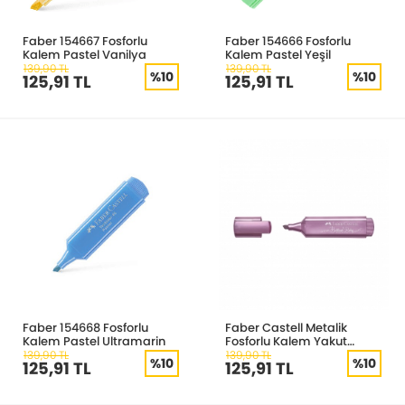
Faber 154667 Fosforlu
Faber 154666 Fosforlu
Kalem Pastel Vanilya
Kalem Pastel Yeşil
139,90 TL
139,90 TL
%10
%10
125,91 TL
125,91 TL
Faber 154668 Fosforlu
Faber Castell Metalik
Kalem Pastel Ultramarin
Fosforlu Kalem Yakut
154691
139,90 TL
139,90 TL
%10
%10
125,91 TL
125,91 TL