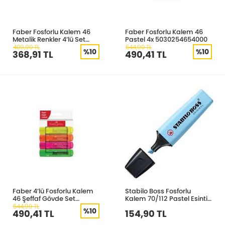
Faber Fosforlu Kalem 46
Faber Fosforlu Kalem 46
Metalik Renkler 4’lü Set
Pastel 4x 5030254654000
5030254674000
409,90 TL
544,90 TL
%10
%10
368,91 TL
490,41 TL
Faber 4’lü Fosforlu Kalem
Stabilo Boss Fosforlu
46 Şeffaf Gövde Set
Kalem 70/112 Pastel Esintili
5030254644000
Mavi
544,90 TL
%10
490,41 TL
154,90 TL