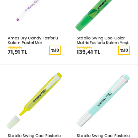
Amos Dry Candy Fosforlu
Stabilo Swing Cool Color
Kalem Pastel Mor
Matrix Fosforlu Kalem Yeşil
275/33-7
79,90 TL
154,90 TL
%10
%10
71,91 TL
139,41 TL
Stabilo Swing Cool Fosforlu
Stabilo Swing Cool Fosforlu