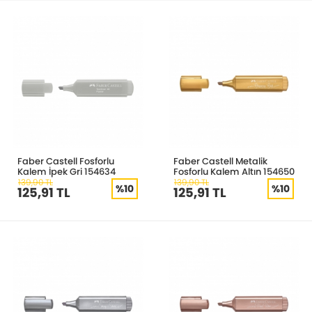
Faber Castell Fosforlu
Faber Castell Metalik
Kalem İpek Gri 154634
Fosforlu Kalem Altın 154650
139,90 TL
139,90 TL
%10
%10
125,91 TL
125,91 TL