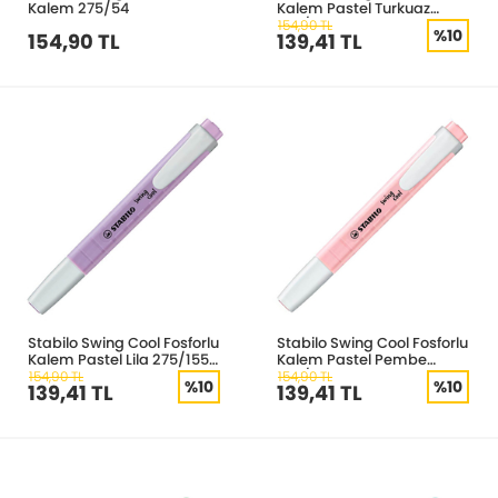
Kalem 275/54
Kalem Pastel Turkuaz
275/113-8
154,90 TL
%10
154,90 TL
139,41 TL
Stabilo Swing Cool Fosforlu
Stabilo Swing Cool Fosforlu
Kalem Pastel Lila 275/155-
Kalem Pastel Pembe
8
275/129-8
154,90 TL
154,90 TL
%10
%10
139,41 TL
139,41 TL