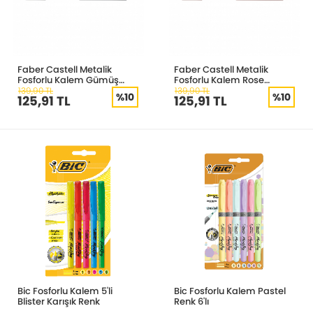
Faber Castell Metalik
Faber Castell Metalik
Fosforlu Kalem Gümüş
Fosforlu Kalem Rose
154661
154626
139,90 TL
139,90 TL
%10
%10
125,91 TL
125,91 TL
Bic Fosforlu Kalem 5'li
Bic Fosforlu Kalem Pastel
Blister Karışık Renk
Renk 6'lı