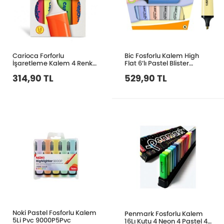
Carioca Forforlu
Bic Fosforlu Kalem High
İşaretleme Kalem 4 Renk
Flat 6’lı Pastel Blister
42870
302809
314,90 TL
529,90 TL
Noki Pastel Fosforlu Kalem
Penmark Fosforlu Kalem
5Li Pvc 9000P5Pvc
16Lı Kutu 4 Neon 4 Pastel 4