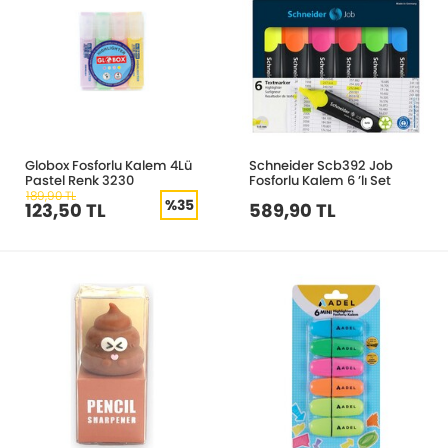
Globox Fosforlu Kalem 4Lü
Schneider Scb392 Job
Pastel Renk 3230
Fosforlu Kalem 6 ’lı Set
189,90 TL
%35
123,50 TL
589,90 TL