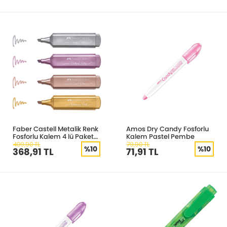
Faber Castell Metalik Renk
Amos Dry Candy Fosforlu
Fosforlu Kalem 4 lü Paket
Kalem Pastel Pembe
154640
409,90 TL
79,90 TL
%10
%10
368,91 TL
71,91 TL