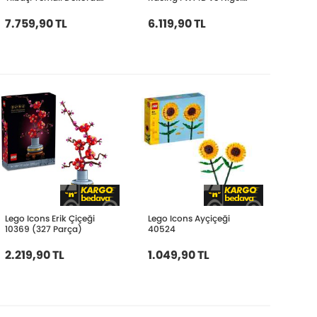
Ev Süsü 10340
Mansell 10353
7.759,90 TL
6.119,90 TL
Lego Icons Erik Çiçeği
Lego Icons Ayçiçeği
10369 (327 Parça)
40524
2.219,90 TL
1.049,90 TL