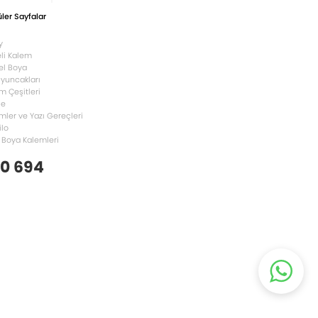
ler Sayfalar
y
li Kalem
el Boya
Oyuncakları
m Çeşitleri
le
mler ve Yazı Gereçleri
ilo
 Boya Kalemleri
 0 694