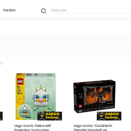
Yardım
r.
Lego Iconic Dekoratif
Lego Iconic Yüzüklerin
Paskalya Yumurtası
Efendisi Gandalf ve