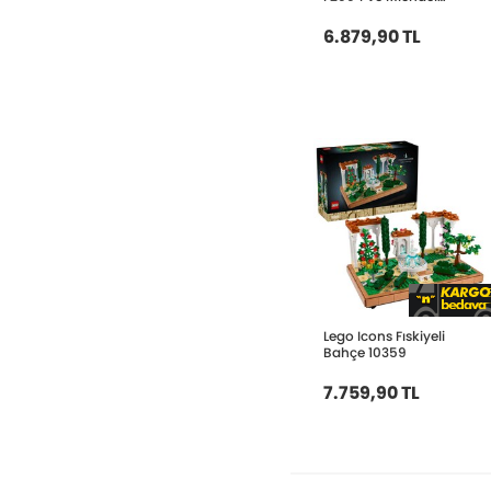
Schumacher 11375
6.879,90 TL
Lego Icons Fıskiyeli
Bahçe 10359
7.759,90 TL