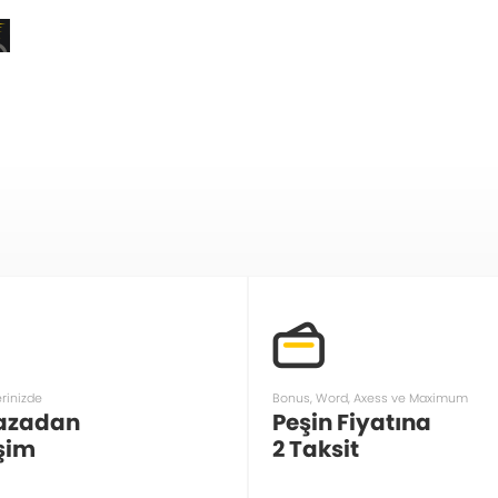
erinizde
Bonus, Word, Axess ve Maximum
azadan
Peşin Fiyatına
şim
2 Taksit