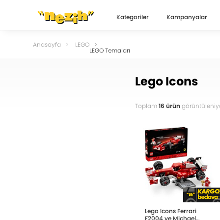
Kategoriler
Kampanyalar
Anasayfa
LEGO
LEGO Temaları
Lego Icons
Toplam
16 ürün
görüntüleniyo
Lego Icons Ferrari
F2004 ve Michael