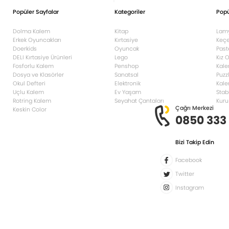
Popüler Sayfalar
Kategoriler
Popü
Dolma Kalem
Kitap
Lam
Erkek Oyuncakları
Kırtasiye
Keçe
Doerkids
Oyuncak
Past
DELI Kırtasiye Ürünleri
Lego
Kız 
Fosforlu Kalem
Penshop
Kale
Dosya ve Klasörler
Sanatsal
Puzz
Okul Defteri
Elektronik
Kale
Uçlu Kalem
Ev Yaşam
Stab
Rotring Kalem
Seyahat Çantaları
Kuru
Çağrı Merkezi
Keskin Color
0850 333
Bizi Takip Edin
Facebook
Twitter
Instagram