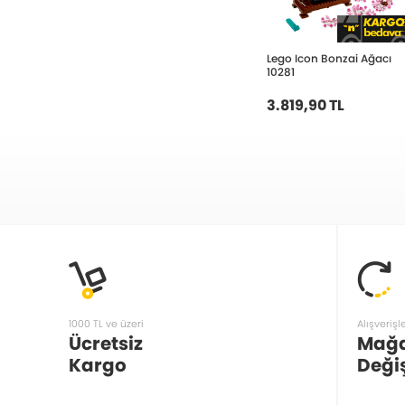
Lego Icon Bonzai Ağacı
10281
3.819,90 TL
1000 TL ve üzeri
Alışverişl
Ücretsiz
Mağ
Kargo
Deği