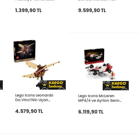
40816
Balrog 10367
1.399,90 TL
9.599,90 TL
Lego Icons Leonardo
Lego Icons McLaren
Da Vinci’Nin Uçan
MP4/4 ve Ayrton Senna
Makinesi 10363
Seti 10330
4.579,90 TL
6.119,90 TL