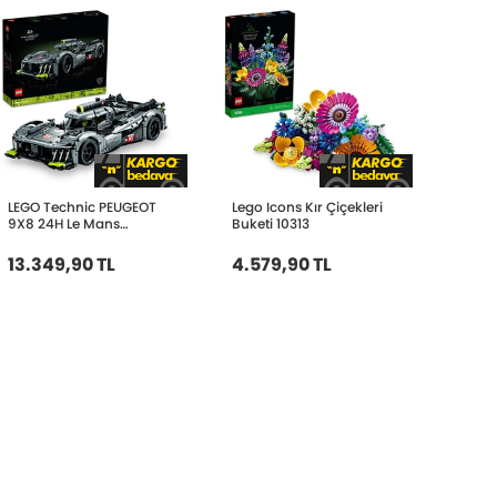
LEGO Technic PEUGEOT
Lego Icons Kır Çiçekleri
9X8 24H Le Mans
Buketi 10313
Hybrid Hypercar 42156
Yapım Seti (1775 Parça)
13.349,90 TL
4.579,90 TL