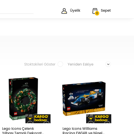
Üyelik
Sepet
0
Stoktakileri Göster
Lego Icons Çelenk
Lego Icons Williams
Yılbaşı Temalı Dekoratif
Racing FW14B ve Nigel