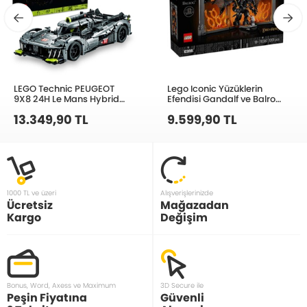
LEGO Technic PEUGEOT
Lego Iconic Yüzüklerin
9X8 24H Le Mans Hybrid
Efendisi Gandalf ve Balrog
Hypercar 42156 Yapım Seti
10367
13.349,90 TL
9.599,90 TL
(1775 Parça)
1000 TL ve üzeri
Alışverişlerinizde
Ücretsiz
Mağazadan
Kargo
Değişim
Bonus, Word, Axess ve Maximum
3D Secure ile
Peşin Fiyatına
Güvenli