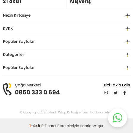
2 Taksit
Alışveriş
Nezih Kırtasiye
KVKK
Popüler Sayfalar
Kategoriler
Popüler Sayfalar
Çağrı Merkezi
Bizi Takip Edin
0850 333 0 694
© Copyright 2026 Nezih Kitap Kırtasiye. Tüm hakları saklıdır.
T
-Soft
E-Ticaret
Sistemleriyle Hazırlanmıştır.