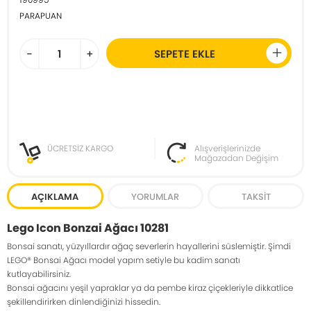
PARAPUAN
-
+
SEPETE EKLE
ÜCRETSİZ KARGO
Alışverişlerinizde
Mağazadan Değişim
AÇIKLAMA
YORUMLAR
TAKSIT
Lego Icon Bonzai Ağacı 10281
Bonsai sanatı, yüzyıllardır ağaç severlerin hayallerini süslemiştir. Şimdi
LEGO® Bonsai Ağacı model yapım setiyle bu kadim sanatı
kutlayabilirsiniz.
Bonsai ağacını yeşil yapraklar ya da pembe kiraz çiçekleriyle dikkatlice
şekillendirirken dinlendiğinizi hissedin.