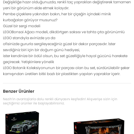
Değişikliğe hazır olduğunuzda, renkli taç yaprakları değiştirerek tamamen
yeni bir görünüm elde etmek kolaydır.
Pembe çiçeklere yakından bakın, her bir çiçeğin içindeki minik
kurbağaları görüyor musunuz?
Güzel bir sergi modeli
LEGOBonsai Ağacı modeli, dikdörtgen saksısı ve tahta çıta görünümlü
LEGO standıyla evinizde ya da
ofisinizde gururla sergileyeceğiniz güzel bir dekor parçasıdır. İster
sevdiğiniz biri için bir doğum günü hediyesi,
ister kendinize bir ödül olsun, bu set güzelliğiyle hayal gücünü harekete
geçirecek. Yetişkinlere yönelik
LEGO Botanik Koleksiyonunun bir parçası olan bu set, sürdürülebilir şeker
kamışından üretilen bitki bazlı bir plastikten yapılan yapraklar içerir.
Benzer Ürünler
Nezih’in avantajlarla dolu renkli dünyasını keşfedin! Alışverişe sizin için
seçtiğimiz ürünler ile başlayabilirsiniz.