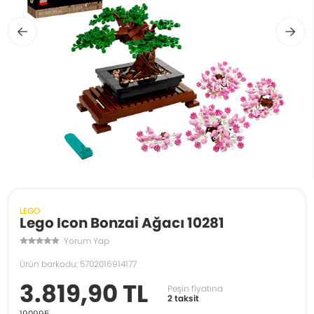
LEGO
Lego Icon Bonzai Ağacı 10281
Yorum Yap
Ürün barkodu: 5702016914177
3.819,90 TL
Peşin fiyatına
2 taksit
190995