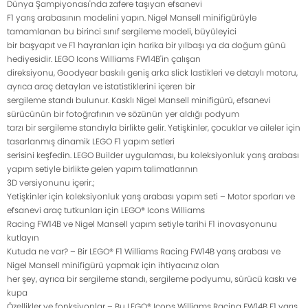
Dünya Şampiyonası'nda zafere taşıyan efsanevi
F1 yarış arabasının modelini yapın. Nigel Mansell minifigürüyle
tamamlanan bu birinci sınıf sergileme modeli, büyüleyici
bir başyapıt ve F1 hayranları için harika bir yılbaşı ya da doğum günü
hediyesidir. LEGO Icons Williams FW14B'in çalışan
direksiyonu, Goodyear baskılı geniş arka slick lastikleri ve detaylı motoru,
ayrıca araç detayları ve istatistiklerini içeren bir
sergileme standı bulunur. Kasklı Nigel Mansell minifigürü, efsanevi
sürücünün bir fotoğrafının ve sözünün yer aldığı podyum
tarzı bir sergileme standıyla birlikte gelir. Yetişkinler, çocuklar ve aileler için
tasarlanmış dinamik LEGO F1 yapım setleri
serisini keşfedin. LEGO Builder uygulaması, bu koleksiyonluk yarış arabası
yapım setiyle birlikte gelen yapım talimatlarının
3D versiyonunu içerir.;
Yetişkinler için koleksiyonluk yarış arabası yapım seti – Motor sporları ve
efsanevi araç tutkunları için LEGO® Icons Williams
Racing FW14B ve Nigel Mansell yapım setiyle tarihi F1 inovasyonunu
kutlayın
Kutuda ne var? – Bir LEGO® F1 Williams Racing FW14B yarış arabası ve
Nigel Mansell minifigürü yapmak için ihtiyacınız olan
her şey, ayrıca bir sergileme standı, sergileme podyumu, sürücü kaskı ve
kupa
Özellikler ve fonksiyonlar – Bu LEGO® Icons Williams Racing FW14B F1 yarış