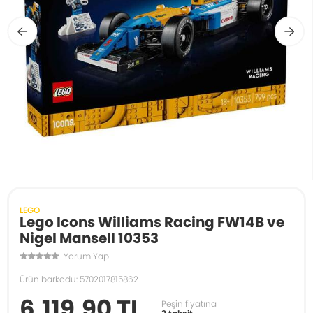
LEGO
Lego Icons Williams Racing FW14B ve
Nigel Mansell 10353
Yorum Yap
Ürün barkodu: 5702017815862
6.119,90 TL
Peşin fiyatına