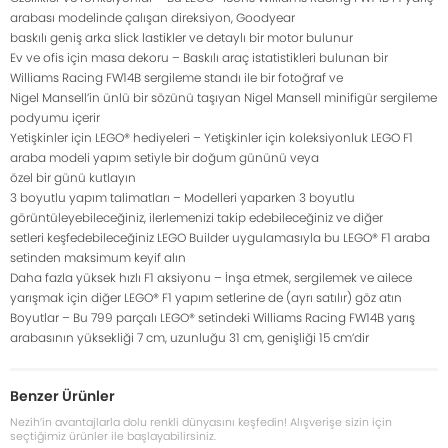
arabası modelinde çalışan direksiyon, Goodyear
baskılı geniş arka slick lastikler ve detaylı bir motor bulunur
Ev ve ofis için masa dekoru – Baskılı araç istatistikleri bulunan bir
Williams Racing FW14B sergileme standı ile bir fotoğraf ve
Nigel Mansell’in ünlü bir sözünü taşıyan Nigel Mansell minifigür sergileme
podyumu içerir
Yetişkinler için LEGO® hediyeleri – Yetişkinler için koleksiyonluk LEGO F1
araba modeli yapım setiyle bir doğum gününü veya
özel bir günü kutlayın
3 boyutlu yapım talimatları – Modelleri yaparken 3 boyutlu
görüntüleyebileceğiniz, ilerlemenizi takip edebileceğiniz ve diğer
setleri keşfedebileceğiniz LEGO Builder uygulamasıyla bu LEGO® F1 araba
setinden maksimum keyif alın
Daha fazla yüksek hızlı F1 aksiyonu – İnşa etmek, sergilemek ve ailece
yarışmak için diğer LEGO® F1 yapım setlerine de (ayrı satılır) göz atın
Boyutlar – Bu 799 parçalı LEGO® setindeki Williams Racing FW14B yarış
arabasının yüksekliği 7 cm, uzunluğu 31 cm, genişliği 15 cm’dir
Benzer Ürünler
Nezih’in avantajlarla dolu renkli dünyasını keşfedin! Alışverişe sizin için
seçtiğimiz ürünler ile başlayabilirsiniz.