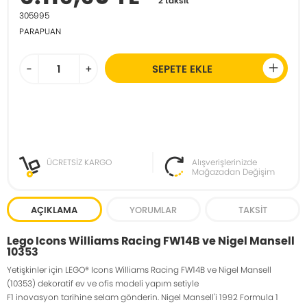
2 taksit
305995
PARAPUAN
-
+
SEPETE EKLE
ÜCRETSİZ KARGO
Alışverişlerinizde
Mağazadan Değişim
AÇIKLAMA
YORUMLAR
TAKSIT
Lego Icons Williams Racing FW14B ve Nigel Mansell
10353
Yetişkinler için LEGO® Icons Williams Racing FW14B ve Nigel Mansell
(10353) dekoratif ev ve ofis modeli yapım setiyle
F1 inovasyon tarihine selam gönderin. Nigel Mansell'i 1992 Formula 1