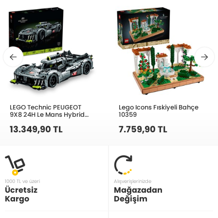
LEGO Technic PEUGEOT
Lego Icons Fıskiyeli Bahçe
9X8 24H Le Mans Hybrid
10359
Hypercar 42156 Yapım Seti
13.349,90 TL
7.759,90 TL
(1775 Parça)
1000 TL ve üzeri
Alışverişlerinizde
Ücretsiz
Mağazadan
Kargo
Değişim