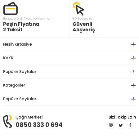
Bonus, Word, Axess ve Maximum
3D Secure ile
Peşin Fiyatına
Güvenli
2 Taksit
Alışveriş
Nezih Kırtasiye
KVKK
Popüler Sayfalar
Kategoriler
Popüler Sayfalar
Çağrı Merkezi
Bizi Takip Edin
0850 333 0 694