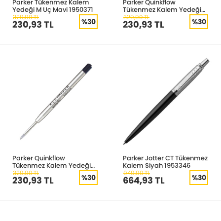
Parker Tükenmez Kalem
Parker Quinkflow
Yedeği M Uç Mavi 1950371
Tükenmez Kalem Yedeği
Fine Mavi 1950368
329,90 TL
329,90 TL
%30
%30
230,93 TL
230,93 TL
Parker Quinkflow
Parker Jotter CT Tükenmez
Tükenmez Kalem Yedeği
Kalem Siyah 1953346
Fine Siyah 1950367
329,90 TL
949,90 TL
%30
%30
230,93 TL
664,93 TL