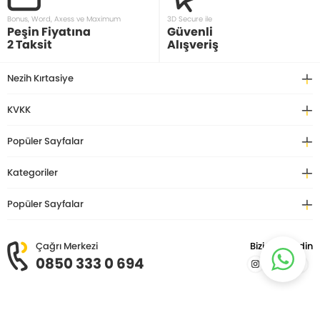
Bonus, Word, Axess ve Maximum
3D Secure ile
Peşin Fiyatına
Güvenli
2 Taksit
Alışveriş
Nezih Kırtasiye
KVKK
Popüler Sayfalar
Kategoriler
Popüler Sayfalar
Çağrı Merkezi
Bizi Takip Edin
0850 333 0 694
© Copyright 2026 Nezih Kitap Kırtasiye. Tüm hakları saklıdır.