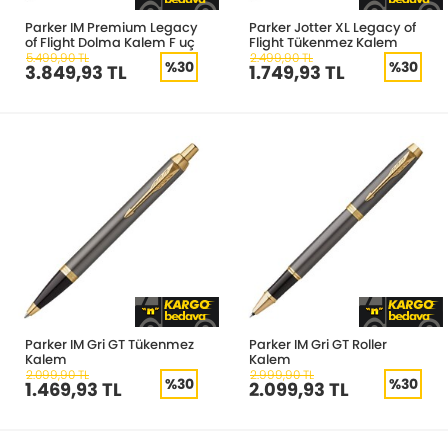
Parker IM Premium Legacy
Parker Jotter XL Legacy of
of Flight Dolma Kalem F uç
Flight Tükenmez Kalem
5.499,90 TL
2.499,90 TL
%30
%30
3.849,93 TL
1.749,93 TL
Parker IM Gri GT Tükenmez
Parker IM Gri GT Roller
Kalem
Kalem
2.099,90 TL
2.999,90 TL
%30
%30
1.469,93 TL
2.099,93 TL