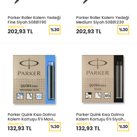
Parker Roller Kalem Yedeği
Parker Roller Kalem Yedeği
Fine Siyah S0881190
Medium Siyah S0881230
289,90 TL
289,90 TL
%30
%30
202,93 TL
202,93 TL
Parker Quink Kısa Dolma
Parker Quink Kısa Dolma
Kalem Kartuşu 6’lı Mavi
Kalem Kartuşu 6’lı Siyah
S0767240
S0767220
189,90 TL
189,90 TL
%30
%30
132,93 TL
132,93 TL