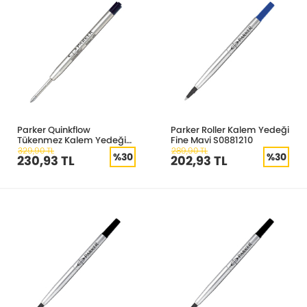
Parker Quinkflow
Parker Roller Kalem Yedeği
Tükenmez Kalem Yedeği
Fine Mavi S0881210
Medium Siyah S0909550
329,90 TL
289,90 TL
%30
%30
230,93 TL
202,93 TL