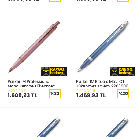
Parker IM Professional
Parker IM Rituals Mavi CT
Mono Pembe Tükenmez
Tükenmez Kalem 2203906
Kalem
2.299,90 TL
2.099,90 TL
%30
%30
1.609,93 TL
1.469,93 TL