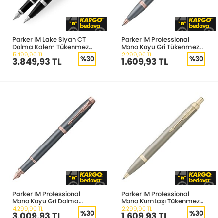
Parker IM Lake Siyah CT
Parker IM Professional
Dolma Kalem Tükenmez
Mono Koyu Gri Tükenmez
Kalem Kılıflı Duo Set
Kalem
5.499,90 TL
2.299,90 TL
%30
%30
3.849,93 TL
1.609,93 TL
Parker IM Professional
Parker IM Professional
Mono Koyu Gri Dolma
Mono Kumtaşı Tükenmez
Kalem M uç
Kalem
4.299,90 TL
2.299,90 TL
%30
%30
3.009,93 TL
1.609,93 TL