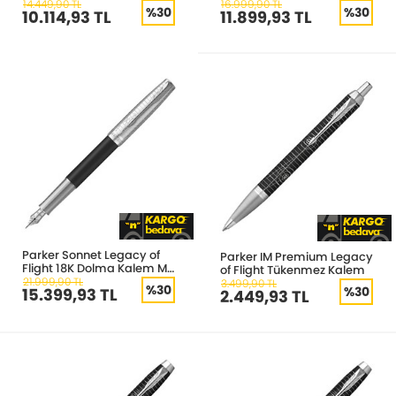
14.449,90 TL
16.999,90 TL
%30
%30
10.114,93 TL
11.899,93 TL
Parker Sonnet Legacy of
Parker IM Premium Legacy
Flight 18K Dolma Kalem M
of Flight Tükenmez Kalem
uç
21.999,90 TL
3.499,90 TL
%30
%30
15.399,93 TL
2.449,93 TL