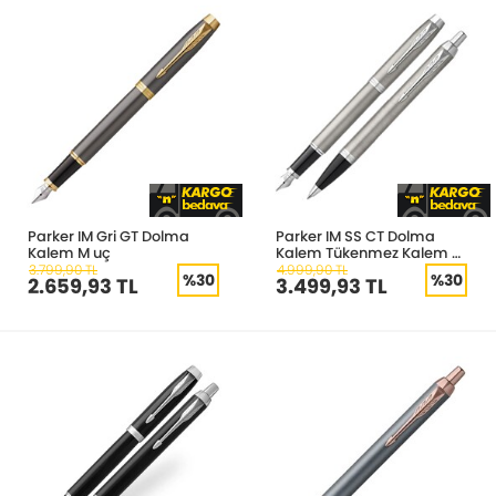
Parker IM Gri GT Dolma
Parker IM SS CT Dolma
Kalem M uç
Kalem Tükenmez Kalem
Kılıflı Duo Set
3.799,90 TL
4.999,90 TL
%30
%30
2.659,93 TL
3.499,93 TL