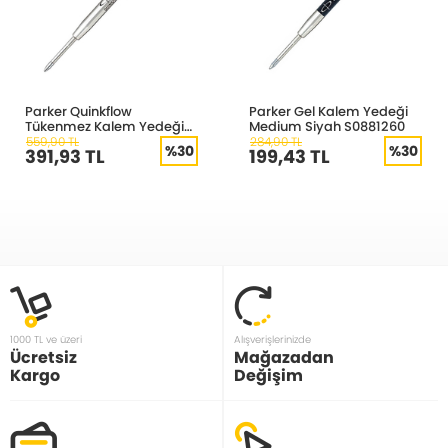
Parker Quinkflow
Parker Gel Kalem Yedeği
Tükenmez Kalem Yedeği
Medium Siyah S0881260
Fine Siyah S0909530
559,90 TL
284,90 TL
%30
%30
391,93 TL
199,43 TL
1000 TL ve üzeri
Alışverişlerinizde
Ücretsiz
Mağazadan
Kargo
Değişim