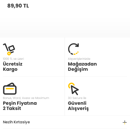
89,90 TL
1000 TL ve üzeri
Alışverişlerinizde
Ücretsiz
Mağazadan
Kargo
Değişim
Bonus, Word, Axess ve Maximum
3D Secure ile
Peşin Fiyatına
Güvenli
2 Taksit
Alışveriş
Nezih Kırtasiye