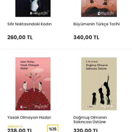
Sıfır Noktasındaki Kadın
Büyümenin Türkçe Tarihi
260,00 TL
340,00 TL
Yasak Olmayan Hazlar
Doğmuş Olmanın
Sakıncası Üstüne
280,00 TL
%15
238,00 TL
320,00 TL