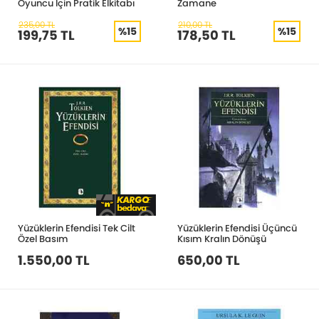
Oyuncu İçin Pratik Elkitabı
Zamane
235,00 TL
210,00 TL
%15
%15
199,75 TL
178,50 TL
Yüzüklerin Efendisi Tek Cilt
Yüzüklerin Efendisi Üçüncü
Özel Basım
Kısım Kralın Dönüşü
1.550,00 TL
650,00 TL