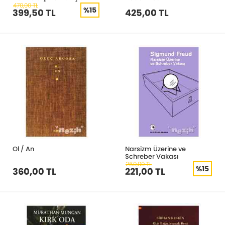
470,00 TL
%15
399,50 TL
425,00 TL
Ol / An
Narsizm Üzerine ve
Schreber Vakası
260,00 TL
%15
360,00 TL
221,00 TL