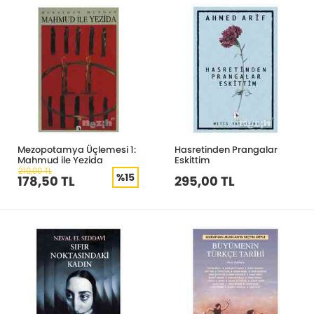
Mezopotamya Üçlemesi 1:
Hasretinden Prangalar
Mahmud ile Yezida
Eskittim
210,00 TL
%15
178,50 TL
295,00 TL