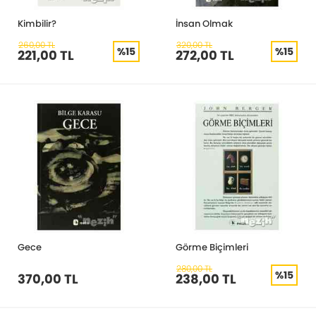
Kimbilir?
İnsan Olmak
260,00 TL
320,00 TL
%15
%15
221,00 TL
272,00 TL
Gece
Görme Biçimleri
280,00 TL
%15
370,00 TL
238,00 TL