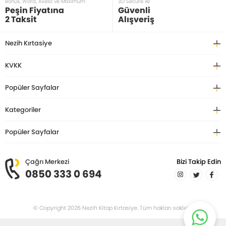
Bonus, Word, Axess ve Maximum
3D Secure ile
Peşin Fiyatına
Güvenli
2 Taksit
Alışveriş
Nezih Kırtasiye
KVKK
Popüler Sayfalar
Kategoriler
Popüler Sayfalar
Çağrı Merkezi
Bizi Takip Edin
0850 333 0 694
© Copyright 2026 Nezih Kitap Kırtasiye. Tüm hakları saklıdır.