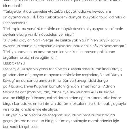
bir nedeni.”
“Türkiye’de iktidar çevreleri Atatürk’ün büyük iddia ve heyecanını
anlayamamıştır. Hâlâ da Türk akademi dünyası bu yolda topal adımlarla
ilerlemektedir.”
"Türk toplumu yeryüzü tarihinin en büyük devrimini yaşayan yerkürenin
devlerine karşı varlık mücadelesi vermiştir."
"6-7 Eylül olayları, Varlık Vergisi ile birlikte yakın tarihin en büyük sorun
çıkaran iki tertibidir. Tertiplerin akışına sorumlular bile hâkim olamamıştır."
"Türkiye anayasaları boyuna yenileniyor. Yenilenmeyen politikanın
örgütlenme biçimi ve eğitimidir."
İLBER ORTAYLI
Eserleriyle Türkiye’nin yakın tarihine en kuvvetli feneri tutan İlber Ortaylı;
gündemden düşmeyen anayasa tarihimizden seçimlere, Birinci Dünya
Savaşı’nın acı sonuçlarından İkinci Dünya Savaşı’ndaki denge
politikasına, Enver Paşa’nın komutanlığından İsmet İnönü - Adnan
Menderes çatışmasına, İran, Irak, Suriye ilişkilerinden ABD, Rusya ve
Avrupa Birliği politikasına, askeri darbelerden eğitim sistemimize kadar
birçok konuda yakın tarihimizin dönüm noktalarını farklı bir bakış açısıyla
ve sıra dışı analizleriyle ele alıyor.
Türkiye’nin Yakın Tarihi, geleceğimizi sağlıklı biçimde kurmak adına
geçmişimizde neler olup bittiğini tüm ayrıntılarıyla merak edenler için
benzersiz bir şaheser.