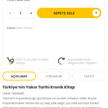
-
+
SEPETE EKLE
Yazar:
İlber Ortaylı
1000 TL ve üzeri Ücretsiz
Alışverişlerinizde
Kargo
Mağazadan Değişim
AÇIKLAMA
YORUMLAR
TAKSIT
Türkiye’nin Yakın Tarihi Kronik Kitap
YAKIN TARİHİMİZ
"Osmanlı İmparatorluğu gürültüyle ve aniden ortadan kalktı. Büyük
imparatorluklar artlarında üç-beş yıllık değil, yüz yıllık sancılar bırakır."
“İttihatçılar vatanseverdi, bu onların hem gücüydü hem de hatalarının