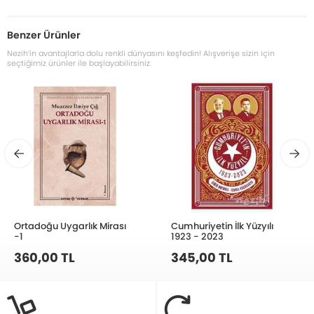
Benzer Ürünler
Nezih’in avantajlarla dolu renkli dünyasını keşfedin! Alışverişe sizin için
seçtiğimiz ürünler ile başlayabilirsiniz.
Ortadoğu Uygarlık Mirası
Cumhuriyetin İlk Yüzyılı
-1
1923 - 2023
360,00 TL
345,00 TL