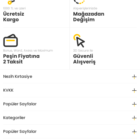
1000 TL ve üzeri
Alışverişlerinizde
Ücretsiz
Mağazadan
Kargo
Değişim
Bonus, Word, Axess ve Maximum
3D Secure ile
Peşin Fiyatına
Güvenli
2 Taksit
Alışveriş
Nezih Kırtasiye
KVKK
Popüler Sayfalar
Kategoriler
Popüler Sayfalar