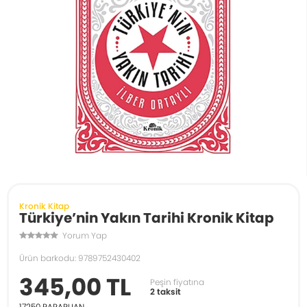
Kronik Kitap
Türkiye’nin Yakın Tarihi Kronik Kitap
Yorum Yap
Ürün barkodu: 9789752430402
345,00 TL
Peşin fiyatına
2 taksit
17250
PARAPUAN