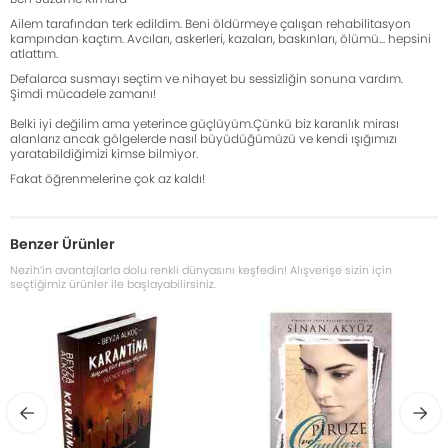
Ailem tarafından terk edildim. Beni öldürmeye çalışan rehabilitasyon
kampından kaçtım. Avcıları, askerleri, kazaları, baskınları, ölümü... hepsini
atlattım.
Defalarca susmayı seçtim ve nihayet bu sessizliğin sonuna vardım.
Şimdi mücadele zamanı!
Belki iyi değilim ama yeterince güçlüyüm.Çünkü biz karanlık mirası
alanlarız ancak gölgelerde nasıl büyüdüğümüzü ve kendi ışığımızı
yaratabildiğimizi kimse bilmiyor.
Fakat öğrenmelerine çok az kaldı!
Benzer Ürünler
Nezih’in avantajlarla dolu renkli dünyasını keşfedin! Alışverişe sizin için
seçtiğimiz ürünler ile başlayabilirsiniz.