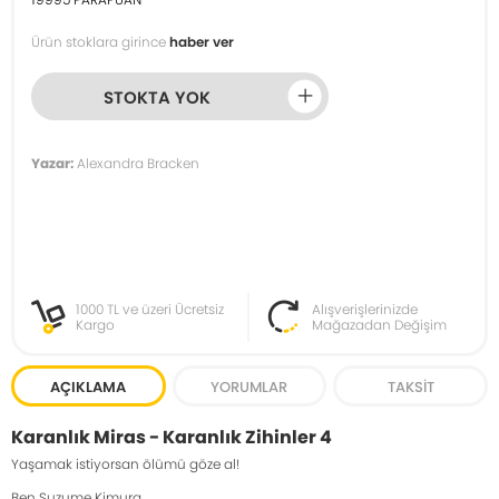
Ürün stoklara girince
haber ver
STOKTA YOK
Yazar:
Alexandra Bracken
1000 TL ve üzeri Ücretsiz
Alışverişlerinizde
Kargo
Mağazadan Değişim
AÇIKLAMA
YORUMLAR
TAKSIT
Karanlık Miras - Karanlık Zihinler 4
Yaşamak istiyorsan ölümü göze al!
Ben Suzume Kimura