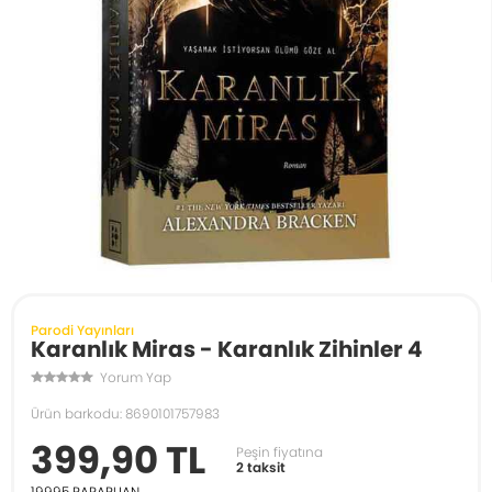
Parodi Yayınları
Karanlık Miras - Karanlık Zihinler 4
Yorum Yap
Ürün barkodu: 8690101757983
399,90 TL
Peşin fiyatına
2 taksit
19995
PARAPUAN