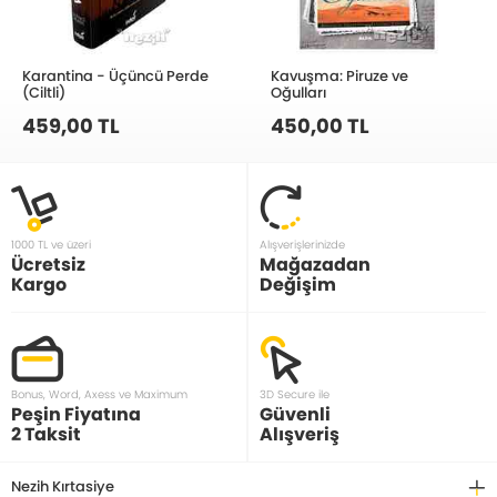
Karantina - Üçüncü Perde
Kavuşma: Piruze ve
(Ciltli)
Oğulları
459,00 TL
450,00 TL
1000 TL ve üzeri
Alışverişlerinizde
Ücretsiz
Mağazadan
Kargo
Değişim
Bonus, Word, Axess ve Maximum
3D Secure ile
Peşin Fiyatına
Güvenli
2 Taksit
Alışveriş
Nezih Kırtasiye