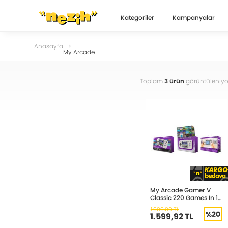
Kategoriler
Kampanyalar
Anasayfa
My Arcade
Toplam
3 ürün
görüntüleniyo
My Arcade Gamer V
Classic 220 Games In 1
DGUN-3920
1.999,90 TL
%20
1.599,92 TL