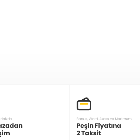
erinizde
Bonus, Word, Axess ve Maximum
azadan
Peşin Fiyatına
şim
2 Taksit