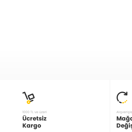
1000 TL ve üzeri
Alışverişl
Ücretsiz
Mağ
Kargo
Deği