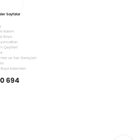
ler Sayfalar
y
li Kalem
el Boya
Oyuncakları
m Çeşitleri
le
mler ve Yazı Gereçleri
ilo
 Boya Kalemleri
 0 694