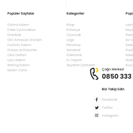
Popüler Sayfalar
Kategoriler
Popü
Dolma Kalem
Kitap
Lam
Erkek Oyuncakları
Kırtasiye
Keçe
Doerkids
Oyuncak
Past
DELI Kırtasiye Ürünleri
Lego
Kız 
Fosforlu Kalem
Penshop
Kale
Dosya ve Klasörler
Sanatsal
Puzz
Okul Defteri
Elektronik
Kale
Uçlu Kalem
Ev Yaşam
Stab
Rotring Kalem
Seyahat Çantaları
Kuru
Çağrı Merkezi
Keskin Color
0850 333
Bizi Takip Edin
Facebook
Twitter
Instagram