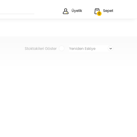
Üyelik
Sepet
0
Stoktakileri Göster