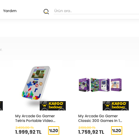
Yardım
r.
My Arcade Go Gamer
My Arcade Go Gamer
Tetris Portable Video
Classic 300 Games In 1
Game System 301
DGUN-3910
2.499,90 TL
2.199,90 TL
Games In 1 DGUNL-
%20
%20
1.999,92 TL
1.759,92 TL
7029