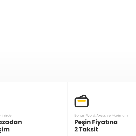
erinizde
Bonus, Word, Axess ve Maximum
azadan
Peşin Fiyatına
şim
2 Taksit