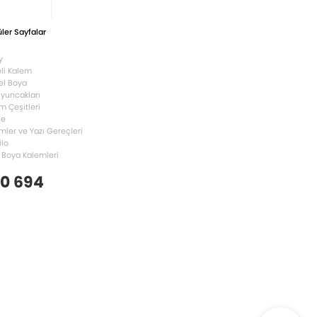
ler Sayfalar
y
li Kalem
el Boya
Oyuncakları
m Çeşitleri
le
mler ve Yazı Gereçleri
ilo
 Boya Kalemleri
 0 694