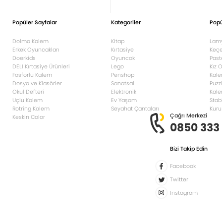
Popüler Sayfalar
Kategoriler
Popü
Dolma Kalem
Kitap
Lam
Erkek Oyuncakları
Kırtasiye
Keçe
Doerkids
Oyuncak
Past
DELI Kırtasiye Ürünleri
Lego
Kız 
Fosforlu Kalem
Penshop
Kale
Dosya ve Klasörler
Sanatsal
Puzz
Okul Defteri
Elektronik
Kale
Uçlu Kalem
Ev Yaşam
Stab
Rotring Kalem
Seyahat Çantaları
Kuru
Çağrı Merkezi
Keskin Color
0850 333
Bizi Takip Edin
Facebook
Twitter
Instagram