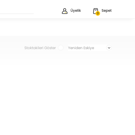
Üyelik
Sepet
0
Stoktakileri Göster