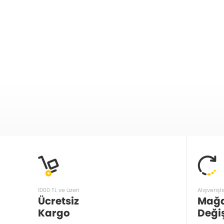
1000 TL ve üzeri
Alışverişl
Ücretsiz
Mağ
Kargo
Deği