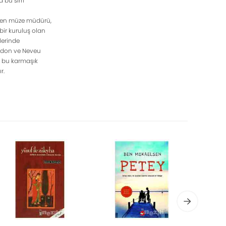
 bu sırrı
giden müze müdürü,
 bir kuruluş olan
klerinde
ngdon ve Neveu
er bu karmaşık
r.