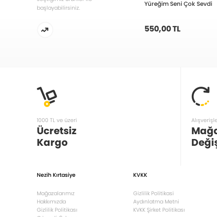
Yüreğim Seni Çok Sevdi
başlayabilirsiniz.
550,00 TL
1000 TL ve üzeri
Alışverişl
Ücretsiz
Mağ
Kargo
Deği
Nezih Kırtasiye
KVKK
Mağazalarımız
Gizlilik Politikasi
Hakkımızda
Aydınlatma Metni
Gizlilik Politikası
KVKK Şirket Politikası