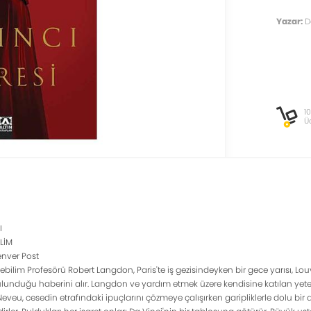
Yazar:
D
1
Ü
I
LİM
nver Post
bilim Profesörü Robert Langdon, Paris'te iş gezisindeyken bir gece yarısı, Lou
duğu haberini alır. Langdon ve yardım etmek üzere kendisine katılan yeten
Neveu, cesedin etrafındaki ipuçlarını çözmeye çalışırken garipliklerle dolu b