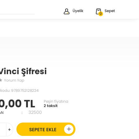
Üyelik
Sepet
0
inci Şifresi
Yorum Yap
rkodu: 9789752128224
0,00 TL
Peşin fiyatına
2 taksit
32500
AN
:
+
SEPETE EKLE