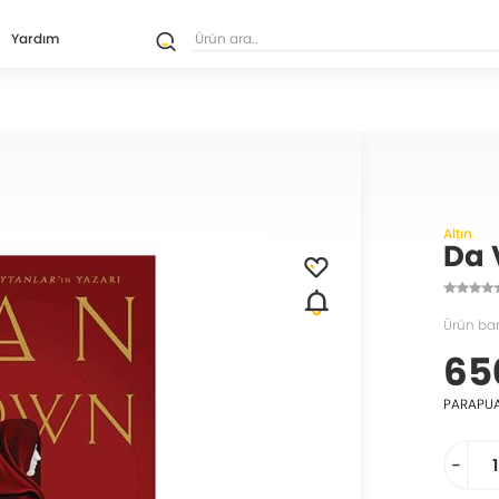
Yardım
Altın
Da V
Ürün ba
65
PARAPU
-