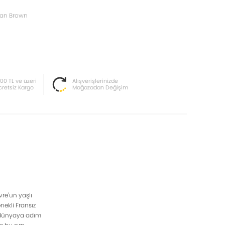
an Brown
000 TL ve üzeri
Alışverişlerinizde
cretsiz Kargo
Mağazadan Değişim
vre'un yaşlı
ekli Fransız
ir dünyaya adım