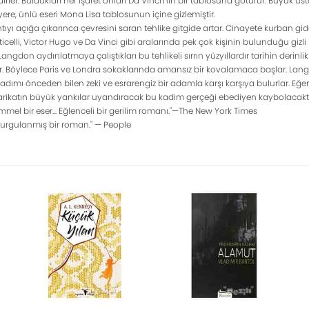
dirler. Buldukları her işaret onları Da Vinci'nin bir tablosuna götürür. Büyük usta
yere, ünlü eseri Mona Lisa tablosunun içine gizlemiştir.
ıyı açığa çıkarınca çevresini saran tehlike gitgide artar. Cinayete kurban 
tticelli, Victor Hugo ve Da Vinci gibi aralarında pek çok kişinin bulunduğu gizli
 Langdon aydınlatmaya çalıştıkları bu tehlikeli sırrın yüzyıllardır tarihin derinli
r. Böylece Paris ve Londra sokaklarında amansız bir kovalamaca başlar. La
r adımı önceden bilen zeki ve esrarengiz bir adamla karşı karşıya bulurlar. Eğ
arikatın büyük yankılar uyandıracak bu kadim gerçeği ebediyen kaybolacaktı
mmel bir eser... Eğlenceli bir gerilim romanı."—The New York Times
kurgulanmış bir roman." — People