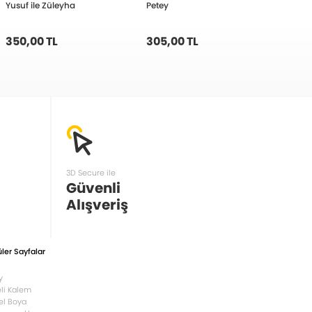
Yusuf ile Züleyha
Petey
Ruth
350,00 TL
305,00 TL
192,
3D Secure ile
Güvenli
Alışveriş
ler Sayfalar
y
li Kalem
el Boya