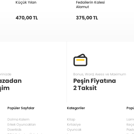
Küçük Yılan
Fedailerin Kalesi
Alamut
470,00 TL
375,00 TL
erinizde
Bonus, Word, Axess ve Maximum
azadan
Peşin Fiyatına
şim
2 Taksit
Popüler Sayfalar
Kategoriler
Popü
Dolma Kalem
Kitap
Lam
Erkek Oyuncakları
Kırtasiye
Keçe
Doerkids
Oyuncak
Past