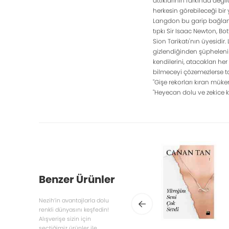
attıklarının farkında değil
herkesin görebileceği bir 
Langdon bu garip bağlant
tıpkı Sir Isaac Newton, Bo
Sion Tarikatı'nın üyesidir.
gizlendiğinden şüpheleni
kendilerini, atacakları he
bilmeceyi çözemezlerse t
"Gişe rekorları kıran müke
"Heyecan dolu ve zekice 
Benzer Ürünler
Nezih’in avantajlarla dolu
renkli dünyasını keşfedin!
Alışverişe sizin için
seçtiğimiz ürünler ile