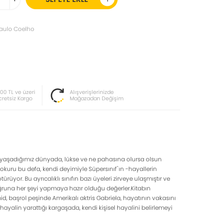
aulo Coelho
000 TL ve üzeri
Alışverişlerinizde
cretsiz Kargo
Mağazadan Değişim
e yaşadığımız dünyada, lükse ve ne pahasına olursa olsun
okuru bu defa, kendi deyimiyle Süpersınıf`ın -hayallerin
or. Bu ayrıcalıklı sınıfın bazı üyeleri zirveye ulaşmıştır ve
 uğruna her şeyi yapmaya hazır olduğu değerler.Kitabın
 başrol peşinde Amerikalı aktris Gabriela, hayatının vakasını
ayalin yarattığı kargaşada, kendi kişisel hayalini belirlemeyi