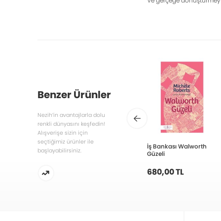
ve gerçeğe dönüştürmey
Benzer Ürünler
Nezih’in avantajlarla dolu
renkli dünyasını keşfedin!
Alışverişe sizin için
seçtiğimiz ürünler ile
İş Bankası Walworth
başlayabilirsiniz.
Güzeli
680,00 TL