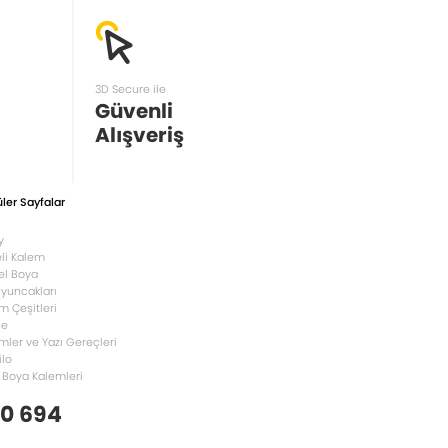
3D Secure ile
Güvenli
Alışveriş
ler Sayfalar
y
li Kalem
el Boya
Oyuncakları
m Çeşitleri
le
mler ve Yazı Gereçleri
ilo
 Boya Kalemleri
 0 694