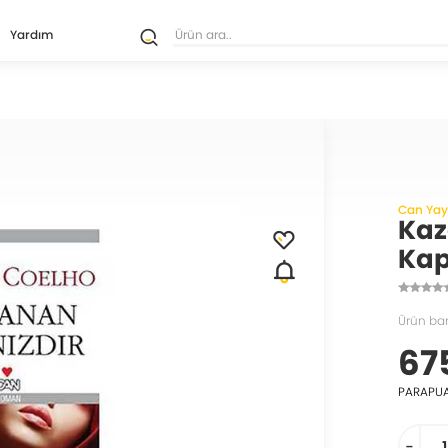
Yardım
Can Yayı
Kaz
Kap
Ürün ba
67
PARAPU
-