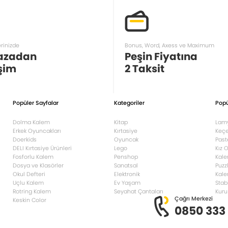
erinizde
Bonus, Word, Axess ve Maximum
azadan
Peşin Fiyatına
şim
2 Taksit
Popüler Sayfalar
Kategoriler
Popü
Dolma Kalem
Kitap
Lam
Erkek Oyuncakları
Kırtasiye
Keçe
Doerkids
Oyuncak
Past
DELI Kırtasiye Ürünleri
Lego
Kız 
Fosforlu Kalem
Penshop
Kale
Dosya ve Klasörler
Sanatsal
Puzz
Okul Defteri
Elektronik
Kale
Uçlu Kalem
Ev Yaşam
Stab
Rotring Kalem
Seyahat Çantaları
Kuru
Çağrı Merkezi
Keskin Color
0850 333