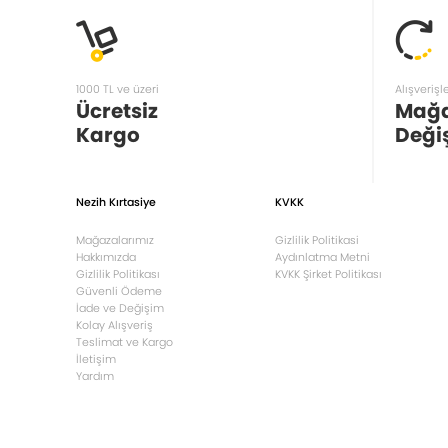
1000 TL ve üzeri
Alışverişl
Ücretsiz
Mağ
Kargo
Deği
Nezih Kırtasiye
KVKK
Mağazalarımız
Gizlilik Politikasi
Hakkımızda
Aydınlatma Metni
Gizlilik Politikası
KVKK Şirket Politikası
Güvenli Ödeme
İade ve Değişim
Kolay Alışveriş
Teslimat ve Kargo
İletişim
Yardım