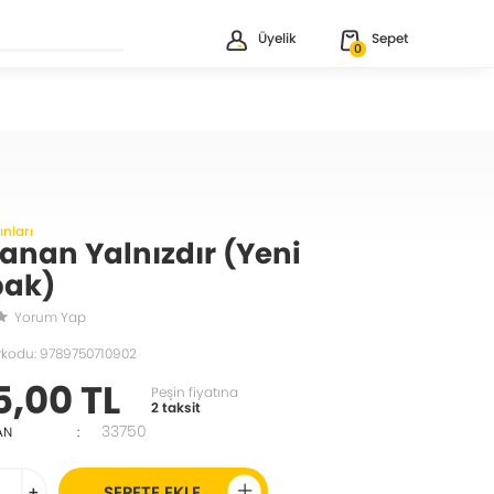
Üyelik
Sepet
0
nları
anan Yalnızdır (Yeni
ak)
Yorum Yap
rkodu: 9789750710902
5,00 TL
Peşin fiyatına
2 taksit
33750
AN
:
+
SEPETE EKLE