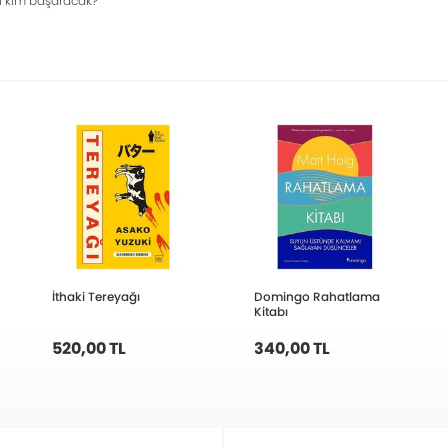
i kim başaracak?
İthaki Tereyağı
Domingo Rahatlama
Kitabı
520,00 TL
340,00 TL