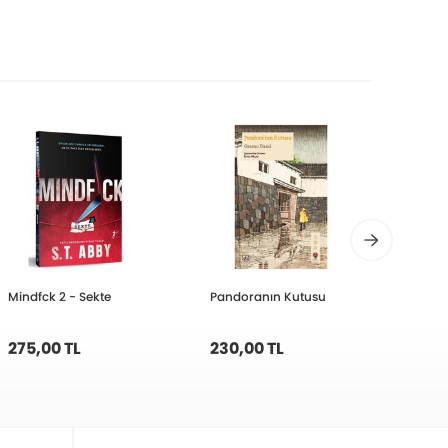
Mindfck 2 - Sekte
Pandoranın Kutusu
İş Ban
Yurts
275,00 TL
230,00 TL
180,