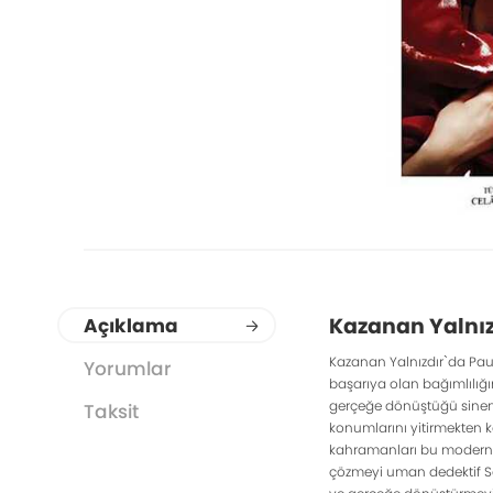
Kazanan Yalnız
Açıklama
Kazanan Yalnızdır`da Pau
Yorumlar
başarıya olan bağımlılığı
gerçeğe dönüştüğü sinema 
Taksit
konumlarını yitirmekten k
kahramanları bu modern g
çözmeyi uman dedektif Sav