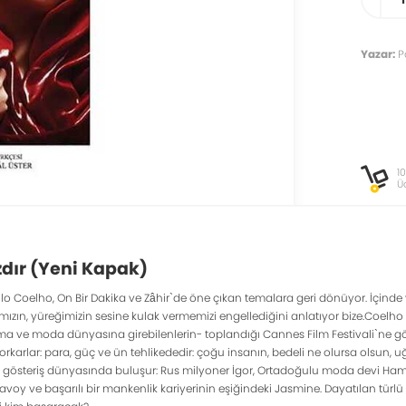
Yazar:
P
1
Ü
dır (Yeni Kapak)
lo Coelho, On Bir Dakika ve Zâhir`de öne çıkan temalara geri dönüyor. İçind
mızın, yüreğimizin sesine kulak vermemizi engellediğini anlatıyor bize.Coelho 
ve moda dünyasına girebilenlerin- toplandığı Cannes Film Festivali`ne götürüy
orkarlar: para, güç ve ün tehlikededir: çoğu insanın, bedeli ne olursa olsun,
österiş dünyasında buluşur: Rus milyoner İgor, Ortadoğulu moda devi Hamid,
oy ve başarılı bir mankenlik kariyerinin eşiğindeki Jasmine. Dayatılan türlü h