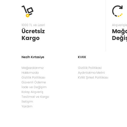
1000 TL ve üzeri
Alışverişl
Ücretsiz
Mağ
Kargo
Deği
Nezih Kırtasiye
KVKK
Mağazalarımız
Gizlilik Politikasi
Hakkımızda
Aydınlatma Metni
Gizlilik Politikası
KVKK Şirket Politikası
Güvenli Ödeme
İade ve Değişim
Kolay Alışveriş
Teslimat ve Kargo
İletişim
Yardım