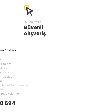
3D Secure ile
Güvenli
Alışveriş
ler Sayfalar
y
li Kalem
el Boya
Oyuncakları
m Çeşitleri
le
mler ve Yazı Gereçleri
ilo
 Boya Kalemleri
 0 694