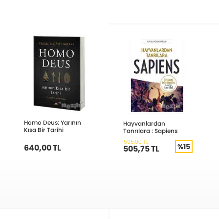
Homo Deus: Yarının
Hayvanlardan
Kısa Bir Tarihi
Tanrılara : Sapiens
595,00 TL
%15
640,00 TL
505,75 TL