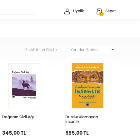
Üyelik
Sepet
0
Stoktakileri Göster
Doğanın Gizli Ağı
Durdurulamayan
İnsanlık
345,00 TL
595,00 TL