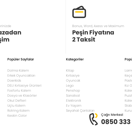
erinizde
Bonus, Word, Axess ve Maximum
azadan
Peşin Fiyatına
şim
2 Taksit
Popüler Sayfalar
Kategoriler
Popü
Dolma Kalem
Kitap
Lam
Erkek Oyuncakları
Kırtasiye
Keçe
Doerkids
Oyuncak
Past
DELI Kırtasiye Ürünleri
Lego
Kız 
Fosforlu Kalem
Penshop
Kale
Dosya ve Klasörler
Sanatsal
Puzz
Okul Defteri
Elektronik
Kale
Uçlu Kalem
Ev Yaşam
Stab
Rotring Kalem
Seyahat Çantaları
Kuru
Çağrı Merkezi
Keskin Color
0850 333