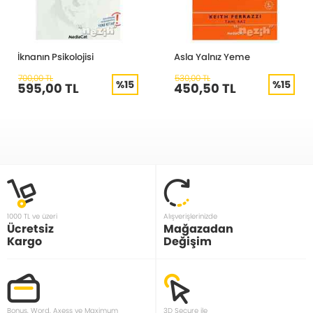
İknanın Psikolojisi
Asla Yalnız Yeme
700,00 TL
530,00 TL
%15
%15
595,00 TL
450,50 TL
1000 TL ve üzeri
Alışverişlerinizde
Ücretsiz
Mağazadan
Kargo
Değişim
Bonus, Word, Axess ve Maximum
3D Secure ile