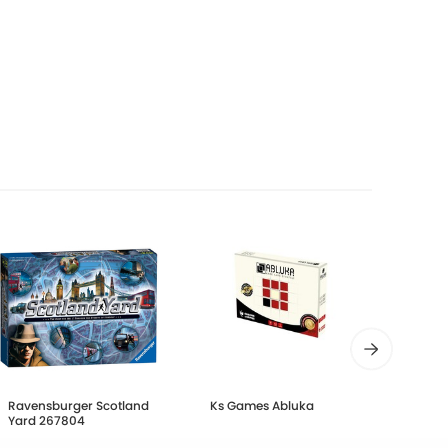
Ravensburger Scotland
Ks Games Abluka
KS Ga
Yard 267804
Room 