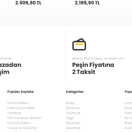
2.509,90 TL
2.199,90 TL
erinizde
Bonus, Word, Axess ve Maximum
azadan
Peşin Fiyatına
şim
2 Taksit
Popüler Sayfalar
Kategoriler
Popü
Dolma Kalem
Kitap
Lam
Erkek Oyuncakları
Kırtasiye
Keçe
Doerkids
Oyuncak
Past
DELI Kırtasiye Ürünleri
Lego
Kız 
Fosforlu Kalem
Penshop
Kale
Dosya ve Klasörler
Sanatsal
Puzz