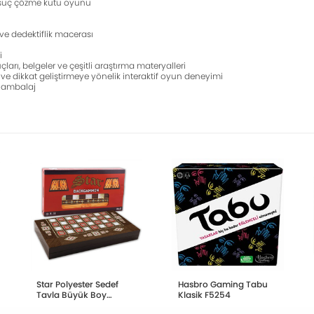
e suç çözme kutu oyunu
e dedektiflik macerası
i
ları, belgeler ve çeşitli araştırma materyalleri
e dikkat geliştirmeye yönelik interaktif oyun deneyimi
u ambalaj
Star Polyester Sedef
Hasbro Gaming Tabu
Tavla Büyük Boy
Klasik F5254
1020210