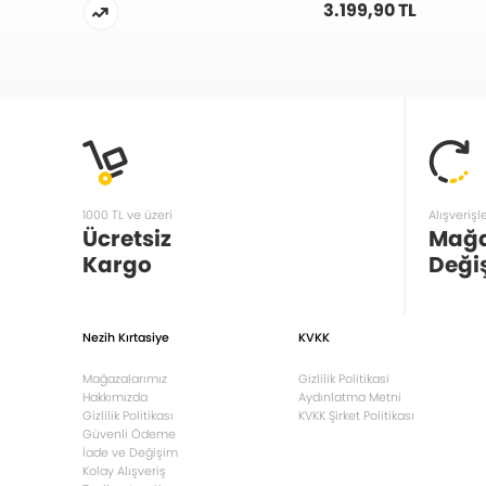
3.199,90 TL
1000 TL ve üzeri
Alışverişl
Ücretsiz
Mağ
Kargo
Deği
Nezih Kırtasiye
KVKK
Mağazalarımız
Gizlilik Politikasi
Hakkımızda
Aydınlatma Metni
Gizlilik Politikası
KVKK Şirket Politikası
Güvenli Ödeme
İade ve Değişim
Kolay Alışveriş