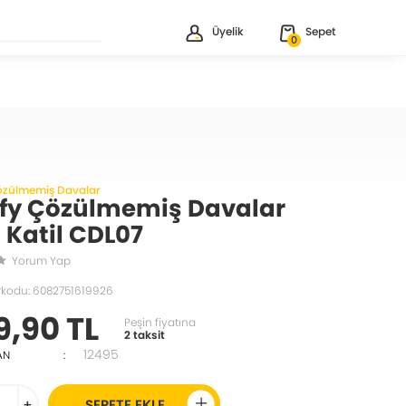
Üyelik
Sepet
0
özülmemiş Davalar
fy Çözülmemiş Davalar
i Katil CDL07
Yorum Yap
rkodu: 6082751619926
9,90 TL
Peşin fiyatına
2 taksit
12495
AN
:
+
SEPETE EKLE