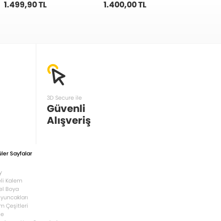
1.499,90 TL
1.400,00 TL
1.37
3D Secure ile
Güvenli
Alışveriş
ler Sayfalar
y
li Kalem
el Boya
Oyuncakları
m Çeşitleri
le