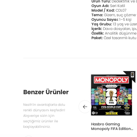
Ürün Türü:
Dedektiflik v
Oyun Adı:
Seri Katil
Model / Kod:
CDL07
Tema:
Gizem, suç çözme v
Oyuncu Sayısı:
1–5 kişi
Yaş Grubu:
13 yaş ve üzer
İçerik:
Dava dosyaları, ipuç
Özellik:
Analitik düşünme v
Paket:
Özel tasarımlı kut
Benzer Ürünler
Nezih’in avantajlarla dolu
renkli dünyasını keşfedin!
Alışverişe sizin için
seçtiğimiz ürünler ile
Hasbro Gaming
başlayabilirsiniz.
Monopoly FIFA Edition
Core Game G2633