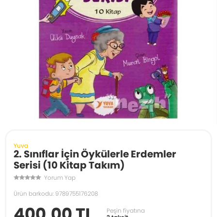
Yuva
2. Sınıflar İçin Öykülerle Erdemler
Serisi (10 Kitap Takım)
Yorum Yap
Ürün barkodu: 9789755176208
400,00 TL
Peşin fiyatına