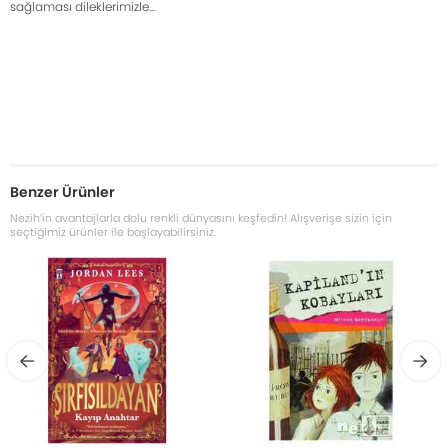
sağlaması dileklerimizle...
Benzer Ürünler
Nezih’in avantajlarla dolu renkli dünyasını keşfedin! Alışverişe sizin için
seçtiğimiz ürünler ile başlayabilirsiniz.