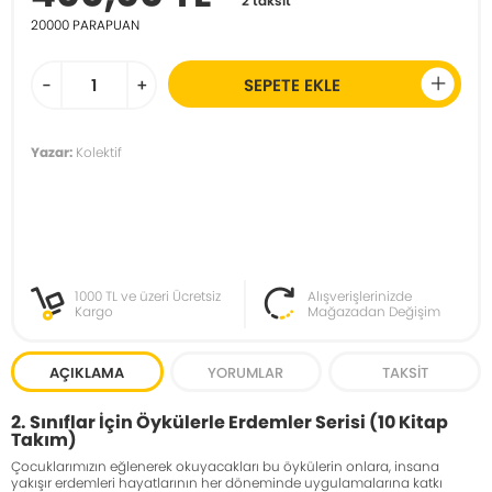
2 taksit
20000
PARAPUAN
-
+
SEPETE EKLE
Yazar:
Kolektif
1000 TL ve üzeri Ücretsiz
Alışverişlerinizde
Kargo
Mağazadan Değişim
AÇIKLAMA
YORUMLAR
TAKSIT
2. Sınıflar İçin Öykülerle Erdemler Serisi (10 Kitap
Takım)
Çocuklarımızın eğlenerek okuyacakları bu öykülerin onlara, insana
yakışır erdemleri hayatlarının her döneminde uygulamalarına katkı