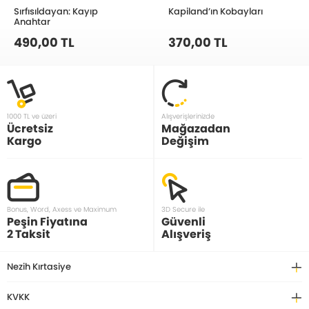
Sırfısıldayan: Kayıp
Kapiland’ın Kobayları
Anahtar
490,00 TL
370,00 TL
1000 TL ve üzeri
Alışverişlerinizde
Ücretsiz
Mağazadan
Kargo
Değişim
Bonus, Word, Axess ve Maximum
3D Secure ile
Peşin Fiyatına
Güvenli
2 Taksit
Alışveriş
Nezih Kırtasiye
KVKK