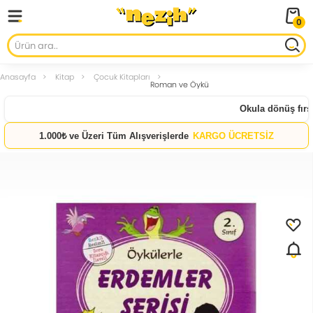
0
Anasayfa
Kitap
Çocuk Kitapları
Roman ve Öykü
Okula dönüş fırsat
1.000₺ ve Üzeri Tüm Alışverişlerde
KARGO ÜCRETSİZ