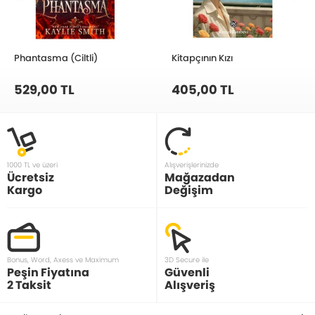
Phantasma (Ciltli)
Kitapçının Kızı
529,00 TL
405,00 TL
1000 TL ve üzeri
Alışverişlerinizde
Ücretsiz
Mağazadan
Kargo
Değişim
Bonus, Word, Axess ve Maximum
3D Secure ile
Peşin Fiyatına
Güvenli
2 Taksit
Alışveriş