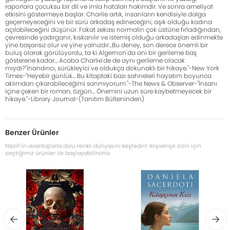
raporlara çocuksu bir dil ve imla hataları hakimdir. Ve sonra ameliyat
etkisini göstermeye başlar. Charlie artık, insanların kendisiyle dalga
geçemeyeceğini ve bir sürü arkadaş edineceğini, aşık olduğu kadına
açılabileceğini düşünür. Fakat zekası normalin çok üstüne fırladığından,
çevresinde yadırganır, kıskanılır ve istemiş olduğu arkadaşları edinmekte
yine başarısız olur ve yine yalnızdır...Bu deney, son derece önemli bir
buluş olarak görülüyordu, ta ki Algernon'da ani bir gerileme baş
gösterene kadar... Acaba Charlie'de de aynı gerileme olacak
mıydı?"İnandırıcı, sürükleyici ve oldukça dokunaklı bir hikaye."-New York
Times-"Heyebir günlük… Bu kitaptaki bazı sahneleri hayatım boyunca
aklımdan çıkarabileceğimi sanmıyorum."-The News & Observer-"İnsanı
içine çeken bir roman, özgün… Önemini uzun süre kaybetmeyecek bir
hikaye."-Library Journal-(Tanıtım Bülteninden)
Benzer Ürünler
Nezih’in avantajlarla dolu renkli dünyasını keşfedin! Alışverişe sizin için
seçtiğimiz ürünler ile başlayabilirsiniz.