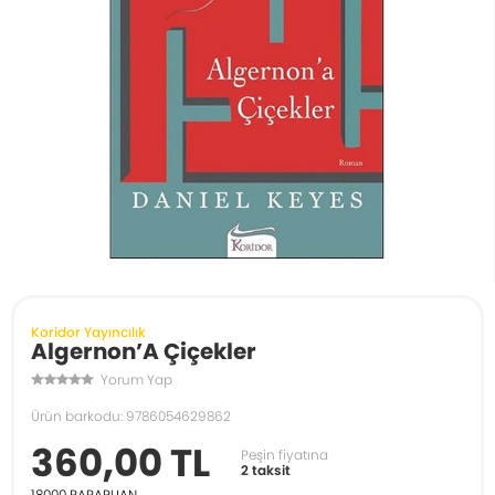
Koridor Yayıncılık
Algernon’A Çiçekler
Yorum Yap
Ürün barkodu: 9786054629862
360,00 TL
Peşin fiyatına
2 taksit
18000
PARAPUAN