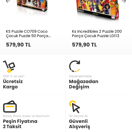
KS Puzzle CO709 Coco
Ks Incredibles 2 Puzzle 200
Çocuk Puzzle 50 Parça
Parça Çocuk Puzzle LD113
34X48 Cm
579,90 TL
579,90 TL
1000 TL ve üzeri
Alışverişlerinizde
Ücretsiz
Mağazadan
Kargo
Değişim
Bonus, Word, Axess ve Maximum
3D Secure ile
Peşin Fiyatına
Güvenli
2 Taksit
Alışveriş