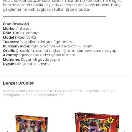
yapısı sayesinde uzun süreli kullanım sunan bu kumbara, hem eğitici
hem de dekoratif özellikleriyle dikkat çeker. Çocukların finansal bilinç
geliştirmesine katkı sağlayan kullanışlı bir üründür.
━━━━━━━━━━━━━━━━━━━━━━━━━━━━━━━━━━━━━━━━━━━━━━━━━━
Ürün Özellikleri
Marka:
Ankebut
Ürün Türü:
Kumbara
Model / Kod:
33702
Tasarım:
Ev şeklinde dekoratif görünüm
Kullanım Alanı:
Para biriktirme ve dekoratif kullanım
Özellik:
Çocuklara tasarruf alışkanlığı kazandırmaya yardımcı yapı
Avantaj:
Eğlenceli ve dikkat çekici tasarım
Malzeme:
Dayanıklı gövde yapısı
Uygunluk:
Çocuk kullanımı
Benzer Ürünler
Nezih’in avantajlarla dolu renkli dünyasını keşfedin! Alışverişe sizin için
seçtiğimiz ürünler ile başlayabilirsiniz.