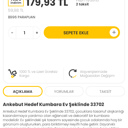
179,93 TL
Peşin fiyatına
indirim
2 taksit
59,98
TL
8996
PARAPUAN
-
+
SEPETE EKLE
1000 TL ve üzeri Ücretsiz
Alışverişlerinizde
Kargo
Mağazadan Değişim
AÇIKLAMA
YORUMLAR
TAKSIT
Ankebut Hedef Kumbara Ev Şeklinde 33702
Ankebut
Hedef Kumbara Ev Şeklinde 33702, çocuklara tasarruf alışkanlığı
kazandırmaya yardımcı olan eğlenceli ve dekoratif bir kumbara
modelidir. Ev şeklindeki şık tasarımı sayesinde çocuk odalarında hoş bir
görünüm oluştururken, para biriktirmeyi keyifli hale getirir. Dayanıklı