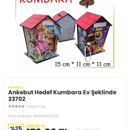
Ankebut
Ankebut Hedef Kumbara Ev Şeklinde
33702
Yorum Yap
Ürün barkodu: 8684051933702
239,90 TL
%25