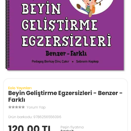
Eolo Yayınları
Beyin Geliştirme Egzersizleri - Benzer -
Farklı
Yorum Yap
Ürün barkodu: 9786256556096
120,00 TL
Peşin fiyatına