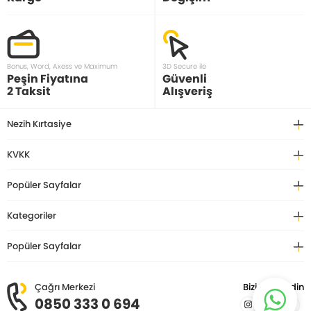
Bonus, Word, Axess ve Maximum
3D Secure ile
Peşin Fiyatına
Güvenli
2 Taksit
Alışveriş
Nezih Kırtasiye
KVKK
Popüler Sayfalar
Kategoriler
Popüler Sayfalar
Çağrı Merkezi
Bizi Takip Edin
0850 333 0 694