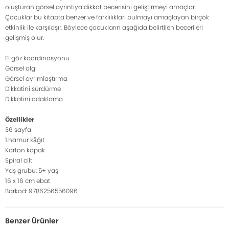
oluşturan görsel ayrıntıya dikkat becerisini geliştirmeyi amaçlar.
Çocuklar bu kitapta benzer ve farklılıkları bulmayı amaçlayan birçok
etkinlik ile karşılaşır. Böylece çocukların aşağıda belirtilen becerileri
gelişmiş olur.
El göz koordinasyonu
Görsel algı
Görsel ayrımlaştırma
Dikkatini sürdürme
Dikkatini odaklama
Özellikler
36 sayfa
1.hamur kâğıt
Karton kapak
Spiral cilt
Yaş grubu: 5+ yaş
16 x 16 cm ebat
Barkod: 9786256556096
Benzer Ürünler