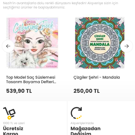
Nezih’in avantajlarla dolu renkli dünyasını keşfedin! Alışverişe sizin için
seçtiğimiz ürünler ile başlayabilirsiniz.
Top Model Saç Süslemesi
Çizgiler Şehri - Mandala
Tasarım Boyama Defteri
412468
539,90 TL
250,00 TL
1000 TL ve üzeri
Alışverişlerinizde
Ücretsiz
Mağazadan
Kargo
Değişim