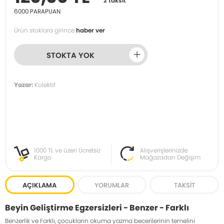
2 taksit
6000
PARAPUAN
Ürün stoklara girince
haber ver
STOKTA YOK
Yazar:
Kolektif
1000 TL ve üzeri Ücretsiz
Alışverişlerinizde
Kargo
Mağazadan Değişim
AÇIKLAMA
YORUMLAR
TAKSIT
Beyin Geliştirme Egzersizleri - Benzer - Farklı
Benzerlik ve Farklı, çocukların okuma yazma becerilerinin temelini