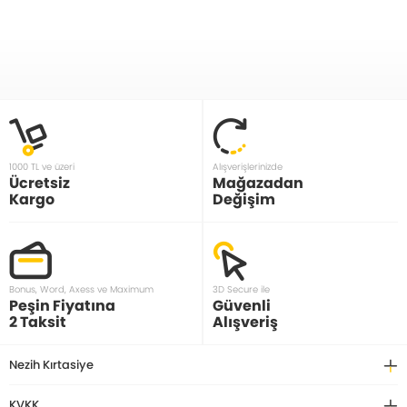
1000 TL ve üzeri
Alışverişlerinizde
Ücretsiz
Mağazadan
Kargo
Değişim
Bonus, Word, Axess ve Maximum
3D Secure ile
Peşin Fiyatına
Güvenli
2 Taksit
Alışveriş
Nezih Kırtasiye
KVKK