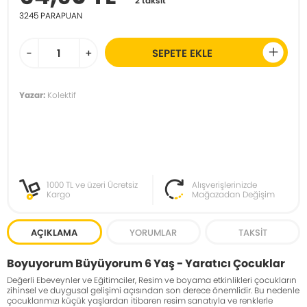
2 taksit
3245
PARAPUAN
-
+
SEPETE EKLE
Yazar:
Kolektif
1000 TL ve üzeri Ücretsiz
Alışverişlerinizde
Kargo
Mağazadan Değişim
AÇIKLAMA
YORUMLAR
TAKSIT
Boyuyorum Büyüyorum 6 Yaş - Yaratıcı Çocuklar
Değerli Ebeveynler ve Eğitimciler, Resim ve boyama etkinlikleri çocukların
zihinsel ve duygusal gelişimi açısından son derece önemlidir. Bu nedenle
çocuklarımızı küçük yaşlardan itibaren resim sanatıyla ve renklerle