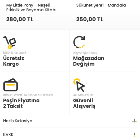
My Little Pony - Neşeli
Sükunet Şehri - Mandala
Etkinlik ve Boyama Kitabı
280,00 TL
250,00 TL
1000 TL ve üzeri
Alışverişlerinizde
Ücretsiz
Mağazadan
Kargo
Değişim
Bonus, Word, Axess ve Maximum
3D Secure ile
Peşin Fiyatına
Güvenli
2 Taksit
Alışveriş
Nezih Kırtasiye
KVKK