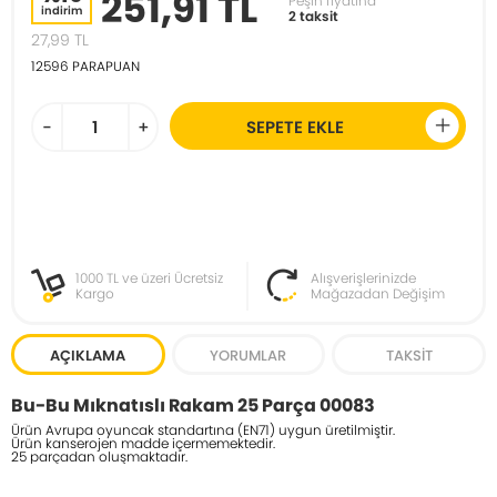
251,91 TL
Peşin fiyatına
indirim
2 taksit
27,99
TL
12596
PARAPUAN
-
+
SEPETE EKLE
1000 TL ve üzeri Ücretsiz
Alışverişlerinizde
Kargo
Mağazadan Değişim
AÇIKLAMA
YORUMLAR
TAKSIT
Bu-Bu Mıknatıslı Rakam 25 Parça 00083
Ürün Avrupa oyuncak standartına (EN71) uygun üretilmiştir.
Ürün kanserojen madde içermemektedir.
25 parçadan oluşmaktadır.