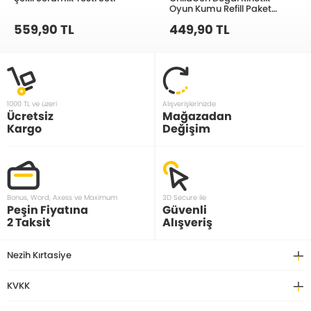
Oyun Kumu Refill Paket
907gr - Turuncu
559,90 TL
449,90 TL
1000 TL ve üzeri
Alışverişlerinizde
Ücretsiz
Mağazadan
Kargo
Değişim
Bonus, Word, Axess ve Maximum
3D Secure ile
Peşin Fiyatına
Güvenli
2 Taksit
Alışveriş
Nezih Kırtasiye
KVKK