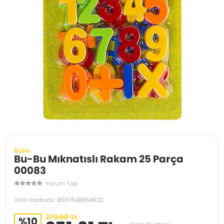
Bubu
Bu-Bu Mıknatıslı Rakam 25 Parça
00083
Yorum Yap
Ürün barkodu: 8697548854602
279,90 TL
%10