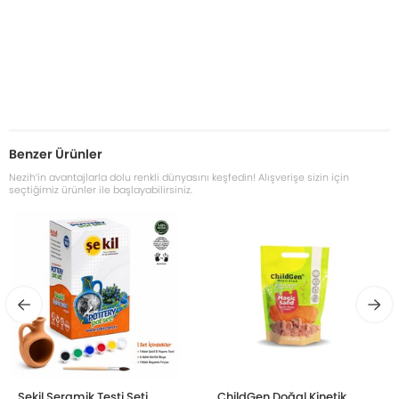
Benzer Ürünler
Nezih’in avantajlarla dolu renkli dünyasını keşfedin! Alışverişe sizin için
seçtiğimiz ürünler ile başlayabilirsiniz.
Şekil Seramik Testi Seti
ChildGen Doğal Kinetik