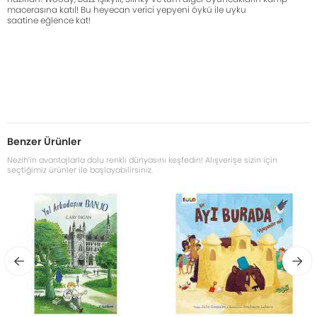
macerasına katıl! Bu heyecan verici yepyeni öykü ile uyku
saatine eğlence kat!
Benzer Ürünler
Nezih’in avantajlarla dolu renkli dünyasını keşfedin! Alışverişe sizin için
seçtiğimiz ürünler ile başlayabilirsiniz.