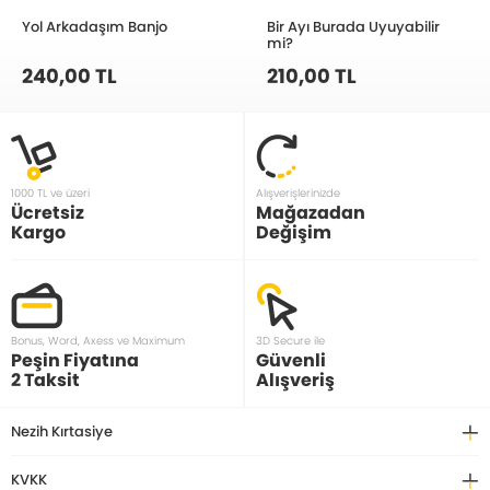
Yol Arkadaşım Banjo
Bir Ayı Burada Uyuyabilir
mi?
240,00 TL
210,00 TL
1000 TL ve üzeri
Alışverişlerinizde
Ücretsiz
Mağazadan
Kargo
Değişim
Bonus, Word, Axess ve Maximum
3D Secure ile
Peşin Fiyatına
Güvenli
2 Taksit
Alışveriş
Nezih Kırtasiye
KVKK