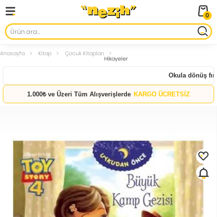
0
Anasayfa
Kitap
Çocuk Kitapları
Hikayeler
Okula dönüş fırsat
1.000₺ ve Üzeri Tüm Alışverişlerde
KARGO ÜCRETSİZ