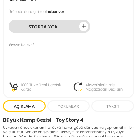
Ürün stoklara girince
haber ver
STOKTA YOK
Yazar:
Kolektif
1000 TL ve üzeri Ücretsiz
Alışverişlerinizde
Kargo
Mağazadan Değişim
AÇIKLAMA
YORUMLAR
TAKSIT
Büyük Kamp Gezisi - Toy Story 4
Uykudan önce okunan her öykü, hayal gücü dünyasına yapılan sihirli bir
yolculuktur. Sen de en sevdiğin Disney film kahramanlarıyla uykuya
hazırlan! Woody, Buzz Işıkyılı, Slinky ve tüm diğer oyuncakların kamp