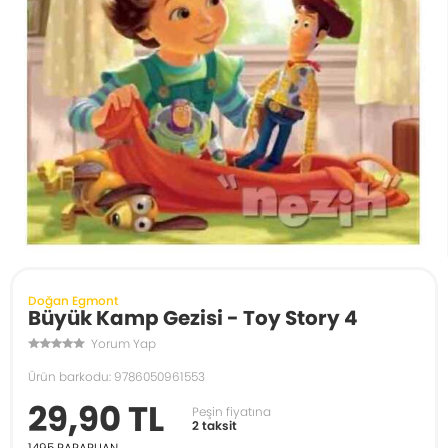
Doğan Egmont
Büyük Kamp Gezisi - Toy Story 4
Yorum Yap
Ürün barkodu: 9786050961553
29,90 TL
Peşin fiyatına
2 taksit
1495
PARAPUAN