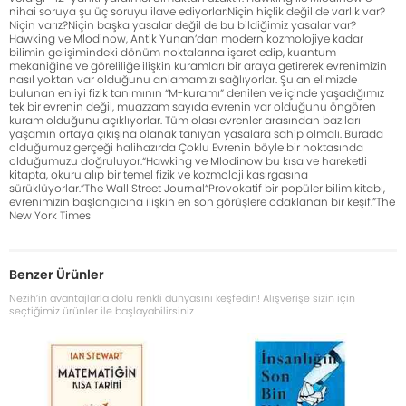
nihai soruya şu üç soruyu ilave ediyorlar:Niçin hiçlik değil de varlık var?
Niçin varız?Niçin başka yasalar değil de bu bildiğimiz yasalar var?
Hawking ve Mlodinow, Antik Yunan’dan modern kozmolojiye kadar
bilimin gelişimindeki dönüm noktalarına işaret edip, kuantum
mekaniğine ve göreliliğe ilişkin kuramları bir araya getirerek evrenimizin
nasıl yoktan var olduğunu anlamamızı sağlıyorlar. Şu an elimizde
bulunan en iyi fizik tanımının “M-kuramı” denilen ve içinde yaşadığımız
tek bir evrenin değil, muazzam sayıda evrenin var olduğunu öngören
kuram olduğunu açıklıyorlar. Tüm olası evrenler arasından bazıları
yaşamın ortaya çıkışına olanak tanıyan yasalara sahip olmalı. Burada
olduğumuz gerçeği halihazırda Çoklu Evrenin böyle bir noktasında
olduğumuzu doğruluyor.“Hawking ve Mlodinow bu kısa ve hareketli
kitapta, okuru alıp bir temel fizik ve kozmoloji kasırgasına
sürüklüyorlar.”The Wall Street Journal“Provokatif bir popüler bilim kitabı,
evrenimizin başlangıcına ilişkin en son görüşlere odaklanan bir keşif.”The
New York Times
Benzer Ürünler
Nezih’in avantajlarla dolu renkli dünyasını keşfedin! Alışverişe sizin için
seçtiğimiz ürünler ile başlayabilirsiniz.