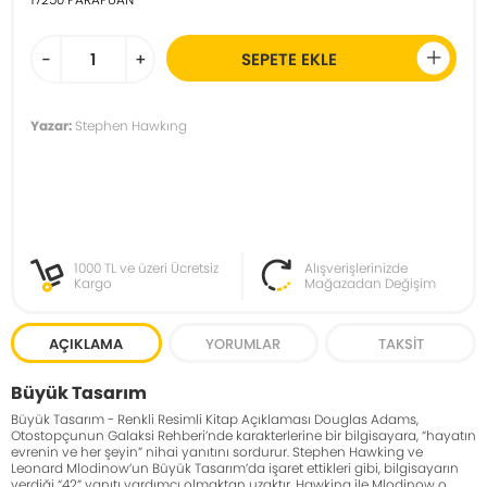
-
+
SEPETE EKLE
Yazar:
Stephen Hawkıng
1000 TL ve üzeri Ücretsiz
Alışverişlerinizde
Kargo
Mağazadan Değişim
AÇIKLAMA
YORUMLAR
TAKSIT
Büyük Tasarım
Büyük Tasarım - Renkli Resimli Kitap Açıklaması Douglas Adams,
Otostopçunun Galaksi Rehberi’nde karakterlerine bir bilgisayara, “hayatın
evrenin ve her şeyin” nihai yanıtını sordurur. Stephen Hawking ve
Leonard Mlodinow’un Büyük Tasarım’da işaret ettikleri gibi, bilgisayarın
verdiği “42” yanıtı yardımcı olmaktan uzaktır. Hawking ile Mlodinow o