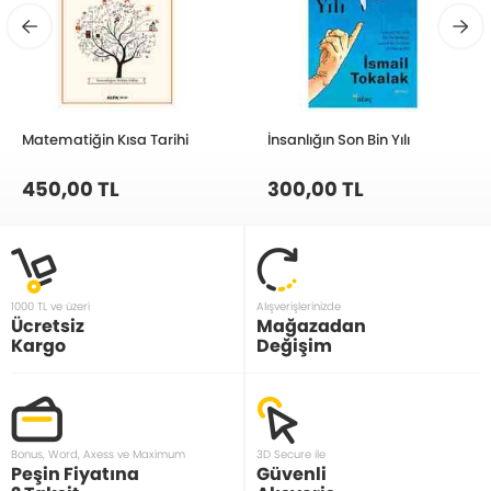
Matematiğin Kısa Tarihi
İnsanlığın Son Bin Yılı
450,00 TL
300,00 TL
1000 TL ve üzeri
Alışverişlerinizde
Ücretsiz
Mağazadan
Kargo
Değişim
Bonus, Word, Axess ve Maximum
3D Secure ile
Peşin Fiyatına
Güvenli