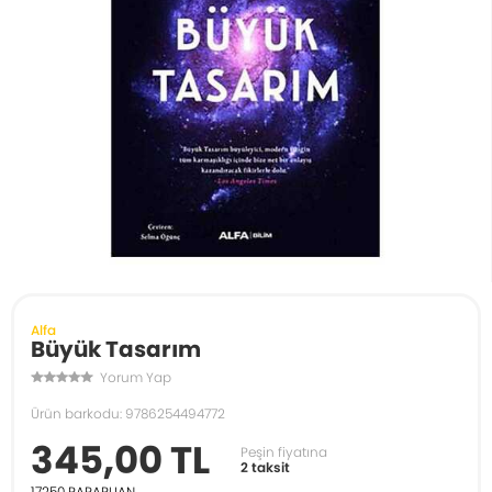
Alfa
Büyük Tasarım
Yorum Yap
Ürün barkodu: 9786254494772
345,00 TL
Peşin fiyatına
2 taksit
17250
PARAPUAN