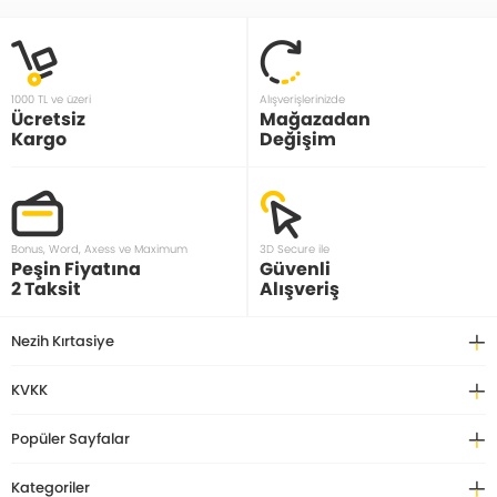
1000 TL ve üzeri
Alışverişlerinizde
Ücretsiz
Mağazadan
Kargo
Değişim
Bonus, Word, Axess ve Maximum
3D Secure ile
Peşin Fiyatına
Güvenli
2 Taksit
Alışveriş
Nezih Kırtasiye
KVKK
Popüler Sayfalar
Kategoriler