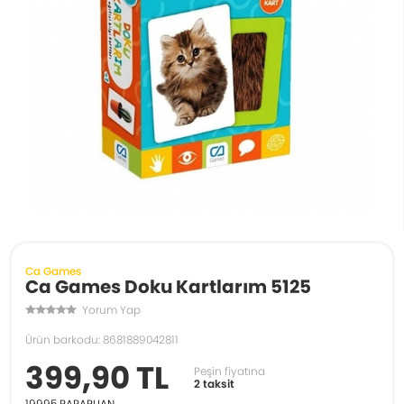
Ca Games
Ca Games Doku Kartlarım 5125
Yorum Yap
Ürün barkodu: 8681889042811
399,90 TL
Peşin fiyatına
2 taksit
19995
PARAPUAN