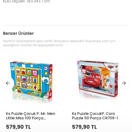
Kutu Ölçüleri : 18 x 24 x 7 cm
Benzer Ürünler
Nezih’in avantajlarla dolu renkli dünyasını keşfedin! Alışverişe sizin için
seçtiğimiz ürünler ile başlayabilirsiniz.
Ks Puzzle Çocuk P. Mr. Men
Ks Puzzle ÇocukP. Cars
Little Miss 100 Parça
Puzzle 50 Parça CR709-1
MrMen714
579,90 TL
579,90 TL