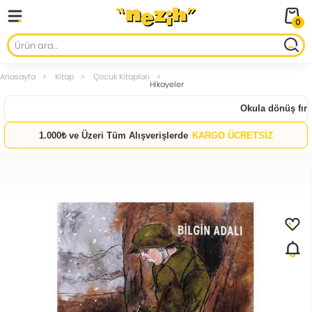
0
Anasayfa
Kitap
Çocuk Kitapları
Hikayeler
Okula dönüş fırsat
1.000₺ ve Üzeri Tüm Alışverişlerde
KARGO ÜCRETSİZ