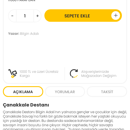
-
+
SEPETE EKLE
Yazar:
Bilgin Adalı
1000 TL ve üzeri Ücretsiz
Alışverişlerinizde
Kargo
Mağazadan Değişim
AÇIKLAMA
YORUMLAR
TAKSIT
Çanakkale Destanı
Çanakkale Destanı Bilgin Adalı'nın yalnızca gençler ve çocuklar için değil,
Çanakkale Savaşı'na farklı bir gözle bakmak isteyen her yaştaki okuyucu
için yazdığı bir destan. Bu destanda sadece kahramanlıklar değil,
savaşın insani boyutu öne çıkıyor. Hiçbir cephede, hiçbir savaşta
görülmemiş unutlmaz insan öyküleri... "Suların başladığı yerde, toprağın