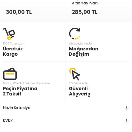
Altın Yayınları
300,00 TL
285,00 TL
1000 TL ve üzeri
Alışverişlerinizde
Ücretsiz
Mağazadan
Kargo
Değişim
Bonus, Word, Axess ve Maximum
3D Secure ile
Peşin Fiyatına
Güvenli
2 Taksit
Alışveriş
Nezih Kırtasiye
KVKK