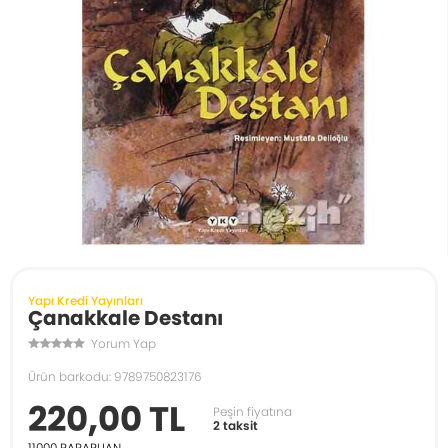
Yapı Kredi Yayınları
Çanakkale Destanı
Yorum Yap
Ürün barkodu: 9789750823176
220,00 TL
Peşin fiyatına
2 taksit
11000
PARAPUAN