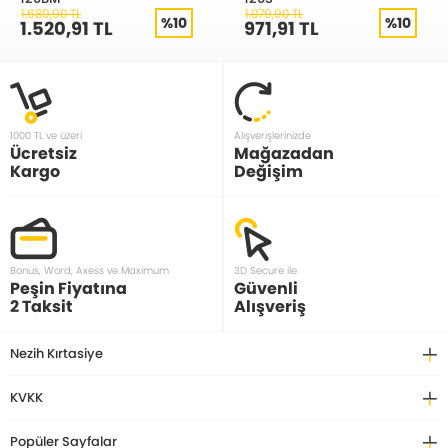
1.689,90 TL
1.079,90 TL
%10
%10
1.520,91 TL
971,91 TL
1000 TL ve üzeri
Alışverişlerinizde
Ücretsiz
Mağazadan
Kargo
Değişim
Bonus, Word, Axess ve Maximum
3D Secure ile
Peşin Fiyatına
Güvenli
2 Taksit
Alışveriş
Nezih Kırtasiye
KVKK
Popüler Sayfalar