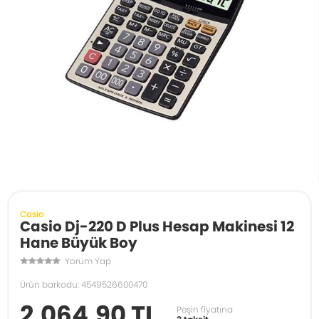
Casio
Casio Dj-220 D Plus Hesap Makinesi 12
Hane Büyük Boy
Yorum Yap
Ürün barkodu: 4549526600470
2.064,90 TL
Peşin fiyatına