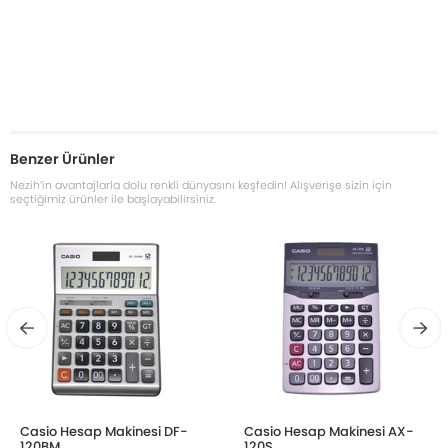
Benzer Ürünler
Nezih’in avantajlarla dolu renkli dünyasını keşfedin! Alışverişe sizin için
seçtiğimiz ürünler ile başlayabilirsiniz.
Casio Hesap Makinesi DF-
Casio Hesap Makinesi AX-
120BM
120S