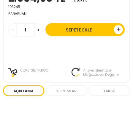
2 taksit
103245
PARAPUAN
-
+
SEPETE EKLE
ÜCRETSİZ KARGO
Alışverişlerinizde
Mağazadan Değişim
AÇIKLAMA
YORUMLAR
TAKSIT