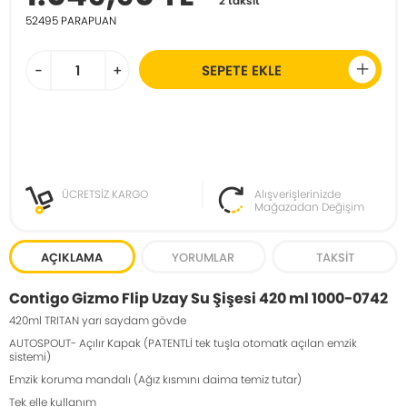
2 taksit
52495
PARAPUAN
-
+
SEPETE EKLE
ÜCRETSİZ KARGO
Alışverişlerinizde
Mağazadan Değişim
AÇIKLAMA
YORUMLAR
TAKSIT
Contigo Gizmo Flip Uzay Su Şişesi 420 ml 1000-0742
420ml TRITAN yarı saydam gövde
AUTOSPOUT- Açılır Kapak (PATENTLİ tek tuşla otomatk açılan emzik
sistemi)
Emzik koruma mandalı (Ağız kısmını daima temiz tutar)
Tek elle kullanım