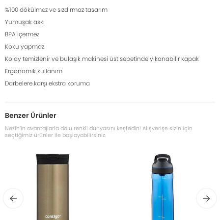
%100 dökülmez ve sızdırmaz tasarım
Yumuşak askı
BPA içermez
Koku yapmaz
Kolay temizlenir ve bulaşık makinesi üst sepetinde yıkanabilir kapak
Ergonomik kullanım
Darbelere karşı ekstra koruma
Benzer Ürünler
Nezih’in avantajlarla dolu renkli dünyasını keşfedin! Alışverişe sizin için
seçtiğimiz ürünler ile başlayabilirsiniz.