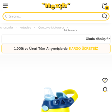
0
Anasayfa
Kırtasiye
Çanta ve Mataralar
Mataralar
Okula dönüş fırsat
1.000₺ ve Üzeri Tüm Alışverişlerde
KARGO ÜCRETSİZ