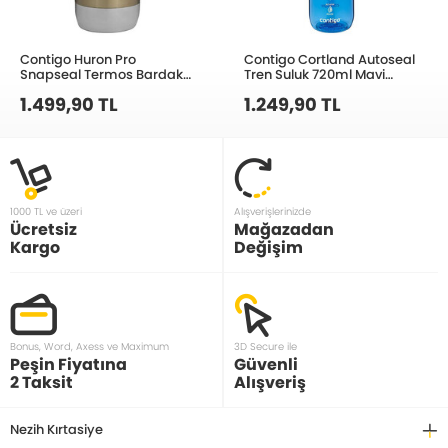
Contigo Huron Pro
Contigo Cortland Autoseal
Snapseal Termos Bardak
Tren Suluk 720ml Mavi
470ml Latte 2205182
2191386
1.499,90 TL
1.249,90 TL
1000 TL ve üzeri
Alışverişlerinizde
Ücretsiz
Mağazadan
Kargo
Değişim
Bonus, Word, Axess ve Maximum
3D Secure ile
Peşin Fiyatına
Güvenli
2 Taksit
Alışveriş
Nezih Kırtasiye