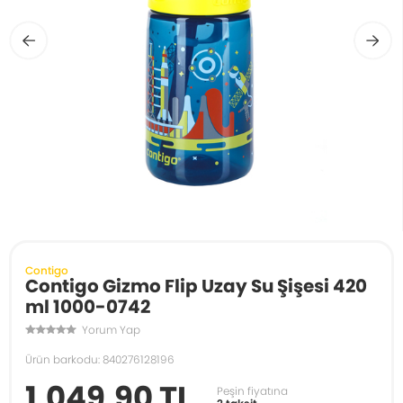
Contigo
Contigo Gizmo Flip Uzay Su Şişesi 420
ml 1000-0742
Yorum Yap
Ürün barkodu: 840276128196
1.049,90 TL
Peşin fiyatına