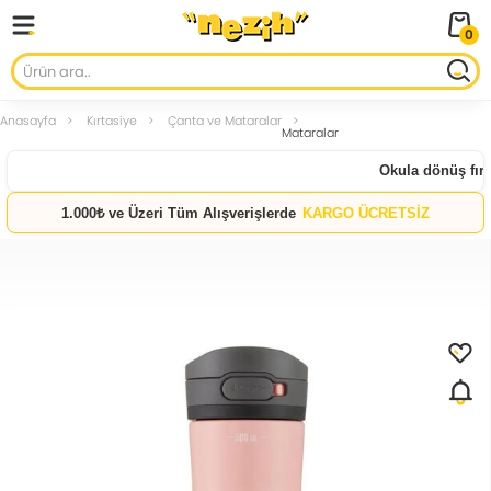
0
Anasayfa
Kırtasiye
Çanta ve Mataralar
Mataralar
Okula dönüş fırsa
1.000₺ ve Üzeri Tüm Alışverişlerde
KARGO ÜCRETSİZ