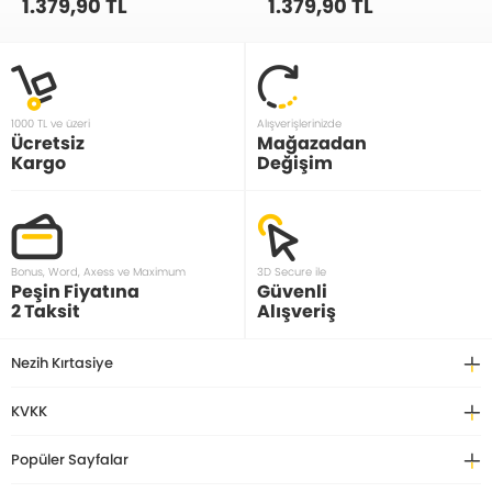
1.379,90 TL
1.379,90 TL
1000 TL ve üzeri
Alışverişlerinizde
Ücretsiz
Mağazadan
Kargo
Değişim
Bonus, Word, Axess ve Maximum
3D Secure ile
Peşin Fiyatına
Güvenli
2 Taksit
Alışveriş
Nezih Kırtasiye
KVKK
Popüler Sayfalar