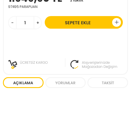
2 taksit
97495
PARAPUAN
-
+
SEPETE EKLE
ÜCRETSİZ KARGO
Alışverişlerinizde
Mağazadan Değişim
AÇIKLAMA
YORUMLAR
TAKSIT