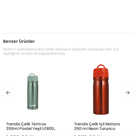
Benzer Ürünler
Nezih’in avantajlarla dolu renkli dünyasını keşfedin! Alışverişe sizin için
seçtiğimiz ürünler ile başlayabilirsiniz.
Trendix Çelik Termos
Trendix Çelik İçli Matara
350ml Pastel Yeşil U1800
350 ml Neon Turuncu
PY