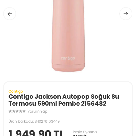
Contigo
Contigo Jackson Autopop Soğuk Su
Termosu 590ml Pembe 2156482
Yorum Yap
Ürün barkodu: 840276163449
1.949,90 TL
Peşin fiyatına