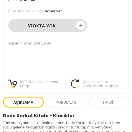
Ürün stoklara girince
haber ver
STOKTA YOK
Yazar:
Ahmet Şefik Şenlik
1000 TL ve üzeri Ücretsiz
Alışverişlerinizde
Kargo
Mağazadan Değişim
AÇIKLAMA
YORUMLAR
TAKSIT
Dede Korkut Kitabı - Klasikler
Türk edebiyatının “ilk” metinlerinden, Dede Korkut Hikâyeleri, asırlarca
sözlü gelenekte ağızdan ağıza varlığını sürdürüp nihayet yazıya
geçirilmişse de hikâyelerin tam olarak geçtiği dönem, ne zaman ve kim