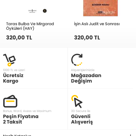
Taras Bulba Ve Mirgorod
İşin Aslı Judit ve Sonrası
Öyküleri (HAY)
320,00 TL
320,00 TL
1000 TL ve üzeri
Alışverişlerinizde
Ücretsiz
Mağazadan
Kargo
Değişim
Bonus, Word, Axess ve Maximum
3D Secure ile
Peşin Fiyatına
Güvenli
2 Taksit
Alışveriş