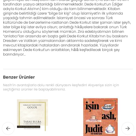
tarafından yazıya aktarıldığı bilinmemektedir. Dede Korkut’un (diğer
adıyla Korkut Ata’nın) kim olduğu da tam bilinmemektedir. Kitabın
girişinde belirtildiği üzere “bilge bir kişi” olup İslamiyet’in ilk yıllarında
yaşadığı tahmin edilmektedir. İslamiyet öncesi ve sonrası Türk
kültüründe de benzerlerine rastlanan Dede Korkut ister şaman ister şeyh,
ister bilge kişi ister evliya olsun; anlattığı hikâyelere bakarak onun Türk
Homeros’u olduğunu söylemek mümkün. Zira edebiyatımızın bilinen
“anlatıcı”ları arasında en başta gelir.Dede Korkut Kitabı’nın bu baskısını
Dresden ve Vatikan yazmalarından aktarımla sadeleştirerek ve kimi
mevcut kitaplardaki hatalardan arındırarak hazırladık. Yüzyıllardır
eskimeyen Dede Korkut’un anlattıkları, hâlâ keşfedilecek birçok şey
barındırıyor…
Benzer Ürünler
Nezih’in avantajlarla dolu renkli dünyasını keşfedin! Alışverişe sizin için
seçtiğimiz ürünler ile başlayabilirsiniz.