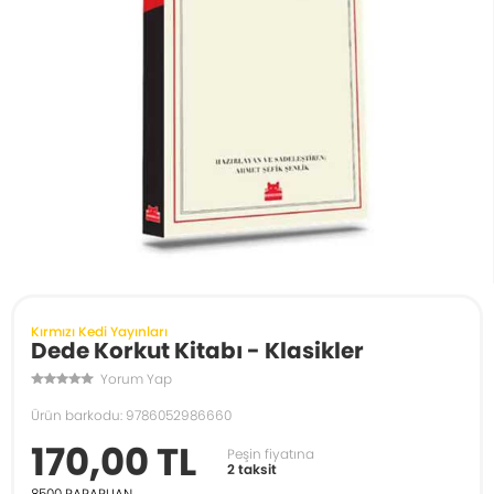
Kırmızı Kedi Yayınları
Dede Korkut Kitabı - Klasikler
Yorum Yap
Ürün barkodu: 9786052986660
170,00 TL
Peşin fiyatına
2 taksit
8500
PARAPUAN