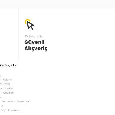
3D Secure ile
Güvenli
Alışveriş
ler Sayfalar
y
li Kalem
el Boya
Oyuncakları
m Çeşitleri
le
mler ve Yazı Gereçleri
ilo
 Boya Kalemleri