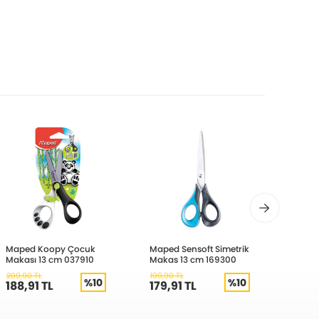
Maped Koopy Çocuk
Maped Sensoft Simetrik
Mas F
Makası 13 cm 037910
Makas 13 cm 169300
cm 12
209,90 TL
199,90 TL
179,90
%10
%10
188,91 TL
179,91 TL
161,9