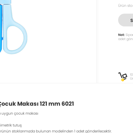
Ürün sto
Not:
Sipar
adet gönd
1
Ü
Çocuk Makası 121 mm 6021
a uygun çocuk makası
imetrik tutuş
li ürünün stoklarımızda bulunan modelinden 1 adet gönderilecektir.