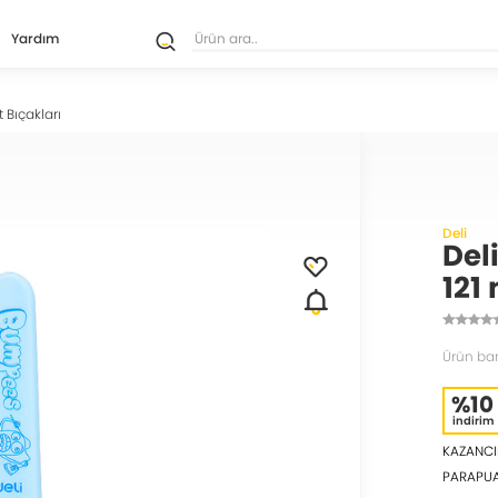
Yardım
 Bıçakları
Deli
Del
121
Ürün bar
%10
indirim
KAZANCI
PARAPU