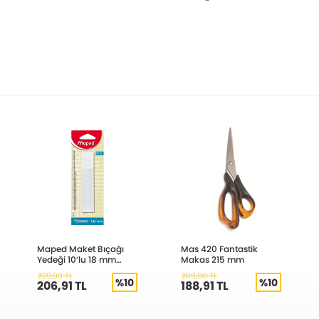
Maped Maket Bıçağı
Mas 420 Fantastik
Yedeği 10’lu 18 mm
Makas 215 mm
640721
229,90 TL
209,90 TL
%10
%10
206,91 TL
188,91 TL