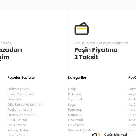
erinizde
Bonus, Word, Axess ve Maximum
azadan
Peşin Fiyatına
şim
2 Taksit
Popüler Sayfalar
Kategoriler
Popü
Dolma Kalem
Kitap
Lam
Erkek Oyuncakları
Kırtasiye
Keçe
Doerkids
Oyuncak
Past
DELI Kırtasiye Ürünleri
Lego
Kız 
Fosforlu Kalem
Penshop
Kale
Dosya ve Klasörler
Sanatsal
Puzz
Okul Defteri
Elektronik
Kale
Uçlu Kalem
Ev Yaşam
Stab
Rotring Kalem
Seyahat Çantaları
Kuru
Çağrı Merkezi
Keskin Color