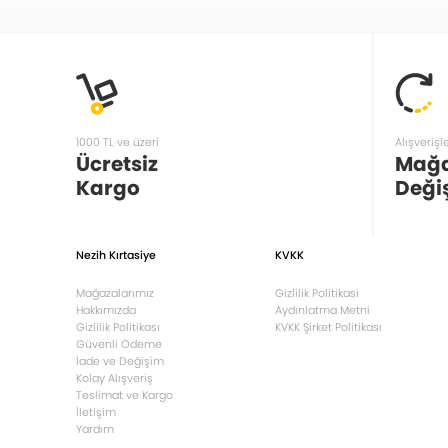
1000 TL ve üzeri
Alışverişl
Ücretsiz
Mağ
Kargo
Deği
Nezih Kırtasiye
KVKK
Mağazalarımız
Gizlilik Politikasi
Hakkımızda
Aydınlatma Metni
Gizlilik Politikası
KVKK Şirket Politikası
Güvenli Ödeme
İade ve Değişim
Kolay Alışveriş
Teslimat ve Kargo
İletişim
Yardım