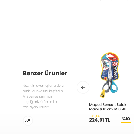
Benzer Ürünler
Nezih’in avantajlarla dolu
renkli dünyasını keşfedin!
Alışverişe sizin için
seçtiğimiz ürünler ile
Maped Sensoft Solak
başlayabilirsiniz.
Makası 13 cm 693500
249,90 TL
%10
224,91 TL