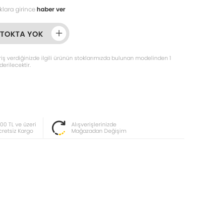
klara girince
haber ver
STOKTA YOK
iş verdiğinizde ilgili ürünün stoklarımızda bulunan modelinden 1
erilecektir.
000 TL ve üzeri
Alışverişlerinizde
cretsiz Kargo
Mağazadan Değişim