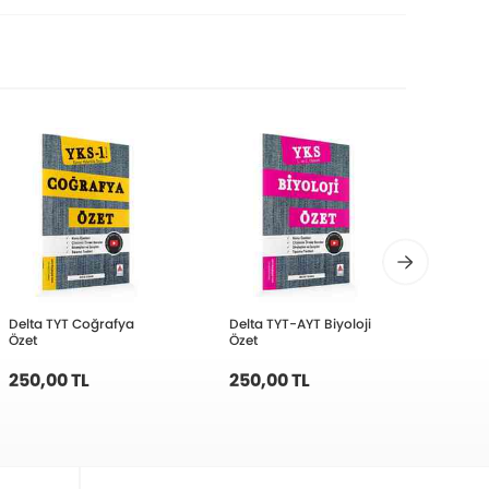
Delta TYT Coğrafya
Delta TYT-AYT Biyoloji
Karek
Özet
Özet
Cep T
250,00 TL
250,00 TL
200,