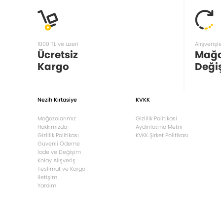
1000 TL ve üzeri
Alışverişl
Ücretsiz
Mağ
Kargo
Deği
Nezih Kırtasiye
KVKK
Mağazalarımız
Gizlilik Politikasi
Hakkımızda
Aydınlatma Metni
Gizlilik Politikası
KVKK Şirket Politikası
Güvenli Ödeme
İade ve Değişim
Kolay Alışveriş
Teslimat ve Kargo
İletişim
Yardım