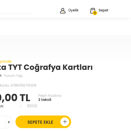
Üyelik
Sepet
0
yıncılık
ta TYT Coğrafya Kartları
Yorum Yap
rkodu: 9786059716918
0,00 TL
Peşin fiyatına
2 taksit
9500
AN
:
+
SEPETE EKLE