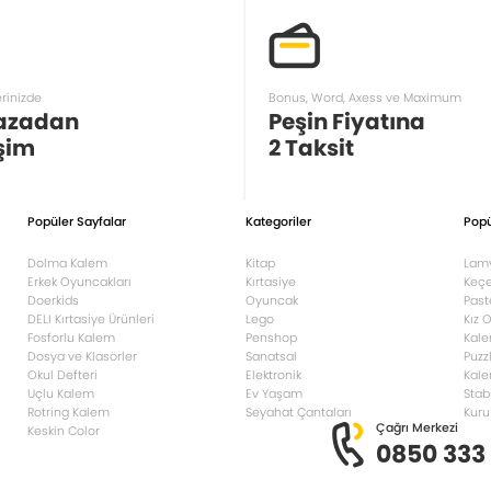
erinizde
Bonus, Word, Axess ve Maximum
azadan
Peşin Fiyatına
şim
2 Taksit
Popüler Sayfalar
Kategoriler
Popü
Dolma Kalem
Kitap
Lam
Erkek Oyuncakları
Kırtasiye
Keçe
Doerkids
Oyuncak
Past
DELI Kırtasiye Ürünleri
Lego
Kız 
Fosforlu Kalem
Penshop
Kale
Dosya ve Klasörler
Sanatsal
Puzz
Okul Defteri
Elektronik
Kale
Uçlu Kalem
Ev Yaşam
Stab
Rotring Kalem
Seyahat Çantaları
Kuru
Çağrı Merkezi
Keskin Color
0850 333