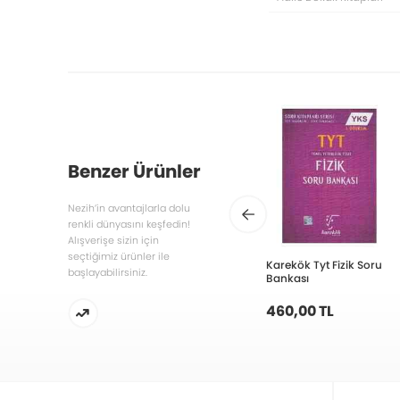
Benzer Ürünler
Nezih’in avantajlarla dolu
renkli dünyasını keşfedin!
Alışverişe sizin için
seçtiğimiz ürünler ile
Karekök Tyt Fizik Soru
başlayabilirsiniz.
Bankası
460,00 TL