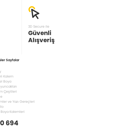
3D Secure ile
Güvenli
Alışveriş
ler Sayfalar
y
li Kalem
el Boya
Oyuncakları
m Çeşitleri
le
mler ve Yazı Gereçleri
ilo
 Boya Kalemleri
 0 694