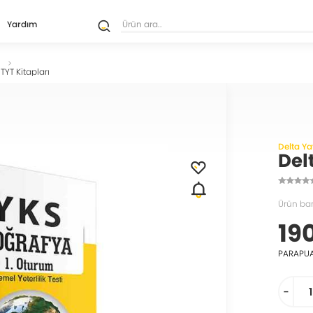
Yardım
ı
TYT Kitapları
Delta Ya
Del
Ürün ba
19
PARAPU
-