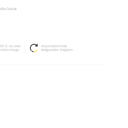
dile Dokak
000 TL ve üzeri
Alışverişlerinizde
cretsiz Kargo
Mağazadan Değişim