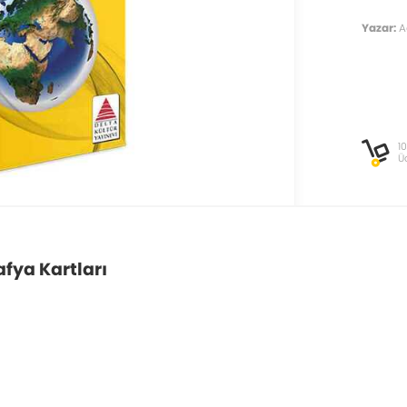
Yazar:
A
1
Ü
fya Kartları