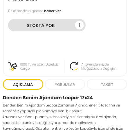
Ürün stoklara girince
haber ver
STOKTA YOK
1000 TL ve üzeri Ücretsiz
Alışverişlerinizde
Kargo
Mağazadan Değişim
AÇIKLAMA
YORUMLAR
TAKSIT
Denden Benim Ajandam Leopar 17x24
Denden Benim Ajandam Leopar Zamansız Ajanda, enerjik tasarımı ve
zamansız yapısıyla planlamaya yeni bir boyut
kazandırıyor. Canlı puantiye desenleriyle süslenmiş bu özel ajanda,
sadece bir planlayıcı değil; aynı zamanda motivasyon
kaynağınız olacak. Göz alıcı renkleri ve özgün kapağıyla ister ofiste ister