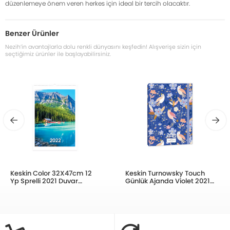
düzenlemeye önem veren herkes için ideal bir tercih olacaktır.
Benzer Ürünler
Nezih’in avantajlarla dolu renkli dünyasını keşfedin! Alışverişe sizin için
seçtiğimiz ürünler ile başlayabilirsiniz.
Keskin Color 32X47cm 12
Keskin Turnowsky Touch
Yp Sprelli 2021 Duvar
Günlük Ajanda Violet 2021
Takvimi Manzara 810523
14x20