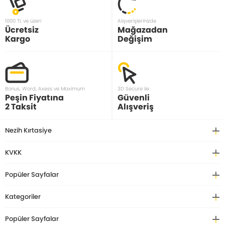
1000 TL ve üzeri
Alışverişlerinizde
Ücretsiz
Mağazadan
Kargo
Değişim
Bonus, Word, Axess ve Maximum
3D Secure ile
Peşin Fiyatına
Güvenli
2 Taksit
Alışveriş
Nezih Kırtasiye
KVKK
Popüler Sayfalar
Kategoriler
Popüler Sayfalar