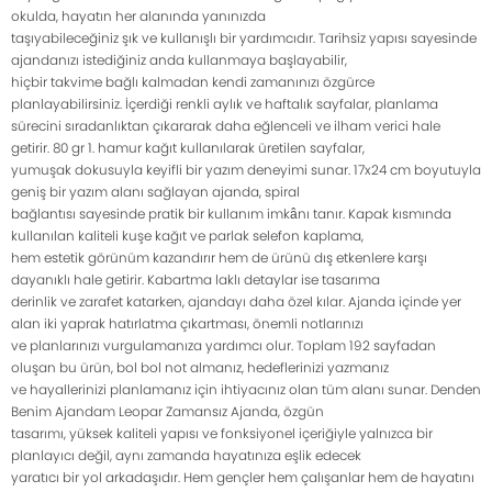
okulda, hayatın her alanında yanınızda
taşıyabileceğiniz şık ve kullanışlı bir yardımcıdır. Tarihsiz yapısı sayesinde
ajandanızı istediğiniz anda kullanmaya başlayabilir,
hiçbir takvime bağlı kalmadan kendi zamanınızı özgürce
planlayabilirsiniz. İçerdiği renkli aylık ve haftalık sayfalar, planlama
sürecini sıradanlıktan çıkararak daha eğlenceli ve ilham verici hale
getirir. 80 gr 1. hamur kağıt kullanılarak üretilen sayfalar,
yumuşak dokusuyla keyifli bir yazım deneyimi sunar. 17x24 cm boyutuyla
geniş bir yazım alanı sağlayan ajanda, spiral
bağlantısı sayesinde pratik bir kullanım imkânı tanır. Kapak kısmında
kullanılan kaliteli kuşe kağıt ve parlak selefon kaplama,
hem estetik görünüm kazandırır hem de ürünü dış etkenlere karşı
dayanıklı hale getirir. Kabartma laklı detaylar ise tasarıma
derinlik ve zarafet katarken, ajandayı daha özel kılar. Ajanda içinde yer
alan iki yaprak hatırlatma çıkartması, önemli notlarınızı
ve planlarınızı vurgulamanıza yardımcı olur. Toplam 192 sayfadan
oluşan bu ürün, bol bol not almanız, hedeflerinizi yazmanız
ve hayallerinizi planlamanız için ihtiyacınız olan tüm alanı sunar. Denden
Benim Ajandam Leopar Zamansız Ajanda, özgün
tasarımı, yüksek kaliteli yapısı ve fonksiyonel içeriğiyle yalnızca bir
planlayıcı değil, aynı zamanda hayatınıza eşlik edecek
yaratıcı bir yol arkadaşıdır. Hem gençler hem çalışanlar hem de hayatını