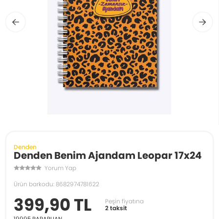
Denden
Denden Benim Ajandam Leopar 17x24
Yorum Yap
Ürün barkodu: 8682974781622
399,90 TL
Peşin fiyatına
2 taksit
19995
PARAPUAN